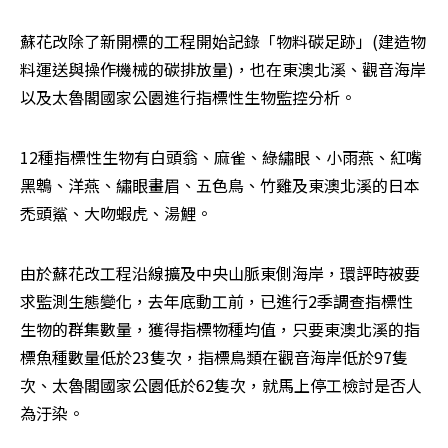
蘇花改除了新開標的工程開始記錄「物料碳足跡」(建造物
料運送與操作機械的碳排放量)，也在東澳北溪、觀音海岸
以及太魯閣國家公園進行指標性生物監控分析。
12種指標性生物有白頭翁、麻雀、綠繡眼、小雨燕、紅嘴
黑鵯、洋燕、繡眼畫眉、五色鳥、竹雞及東澳北溪的日本
禿頭鯊、大吻蝦虎、湯鯉。
由於蘇花改工程沿線擴及中央山脈東側海岸，環評時被要
求監測生態變化，去年底動工前，已進行2季調查指標性
生物的群集數量，獲得指標物種均值，只要東澳北溪的指
標魚種數量低於23隻次，指標鳥類在觀音海岸低於97隻
次、太魯閣國家公園低於62隻次，就馬上停工檢討是否人
為汙染。