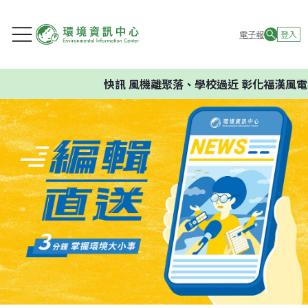
電子報
登入
快訊
風機離聚落、學校過近 彰化福漢風電