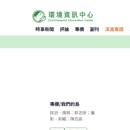
時事新聞
評論
專欄
副刊
深度專題
專欄
/
我們的島
採訪、撰稿：郭志榮；攝
影、剪輯：陳志昌