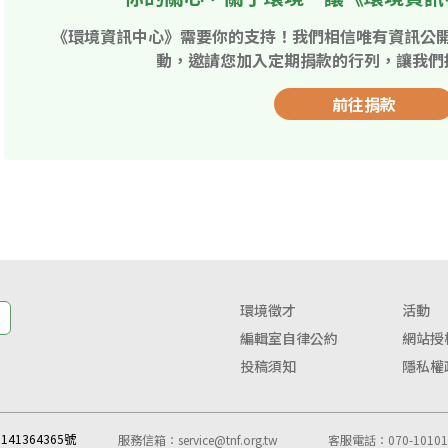
《環境資訊中心》需要你的支持！我們相信唯有資訊公
動，邀請您加入定期捐款的行列，讓我們
前往捐款
環境徵才
活動
編輯室自律公約
網站授
投稿須知
隱私權
41364365號
服務信箱：
service@tnf.org.tw
客服電話：070-10101-