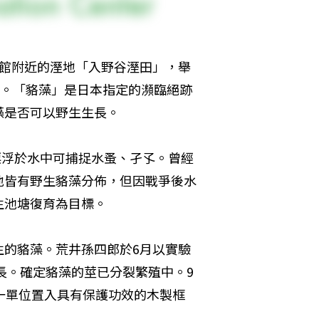
術館附近的溼地「入野谷溼田」，舉
株。「貉藻」是日本指定的瀕臨絕跡
藻是否可以野生生長。
種，漂浮於水中可捕捉水蚤、孑孓。曾經
地皆有野生貉藻分佈，但因戰爭後水
生池塘復育為目標。
生的貉藻。荒井孫四郎於6月以實驗
長。確定貉藻的莖已分裂繁殖中。9
一單位置入具有保護功效的木製框