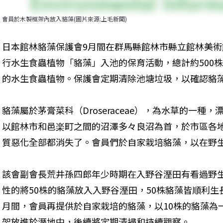
會員於木製框架內放入貉藻(圖片來源:上毛新聞)
日本館林貉藻保護會9月間在群馬縣館林市縣立館林美
行水生食蟲植物「貉藻」入池的保育活動，總計約500
的水生食蟲植物。保護會定期清除池塘垃圾，以確認貉
貉藻屬於茅膏菜科（Droseraceae），為水草的一
以館林市和邑楽町之間的沼澤多々良沼為首，於市區各
質惡化全部都消失了。會員們於自家栽培貉藻，以在野
該會副會長荒井孫四郎年少時期在入野谷溼田有看過野
性的將50株的貉藻放入入野谷溼田，50株貉藻皆順利生
月間，會員再提供於自家栽培的貉藻，以10株的貉藻為
架放進於溼地中，後續將定期清掃和持續觀察。