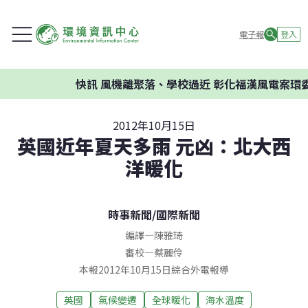
電子報
登入
快訊
風機離聚落、學校過近 彰化福漢風電案環委
2012年10月15日
英國近年夏天多雨 元凶：北大西
洋暖化
時事新聞
/
國際新聞
編譯
—
陳雅琦
審校
—
蔡麗伶
本報2012年10月15日綜合外電報導
英國
氣候變遷
全球暖化
海水溫度