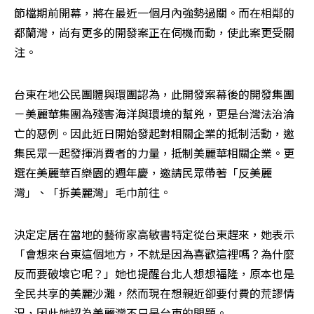
節檔期前開幕，將在最近一個月內強勢過關。而在相鄰的
都蘭灣，尚有更多的開發案正在伺機而動，使此案更受關
注。
台東在地公民團體與環團認為，此開發案幕後的開發集團
－美麗華集團為殘害海洋與環境的幫兇，更是台灣法治淪
亡的惡例。因此近日開始發起對相關企業的抵制活動，邀
集民眾一起發揮消費者的力量，抵制美麗華相關企業。更
選在美麗華百樂園的週年慶，邀請民眾帶著「反美麗
灣」、「拆美麗灣」毛巾前往。
決定定居在當地的藝術家高敏書特定從台東趕來，她表示
「會想來台東這個地方，不就是因為喜歡這裡嗎？為什麼
反而要破壞它呢？」她也提醒台北人想想福隆，原本也是
全民共享的美麗沙灘，然而現在想親近卻要付費的荒謬情
況，因此她認為美麗灣不只是台東的問題。