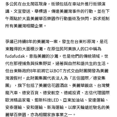
多公民在台北鬧區現身，街頭包括在車站外進行街頭演
講、文宣發送、舉標語，傳達美麗灣事件的行動。並在下
午兩點於大直美麗華百樂園作行動藝術及快閃，訴求抵制
所有美麗灣相關企業。
爭議已持續8年的美麗灣一案，發生在台東杉原灣，是花
東難得的大面積沙灘，在原住民阿美族人的口中稱為
fudafudak，意指美麗的沙灘，也是他們的傳統領域，世
代在那裡捕魚與採集野菜，過著與自然和諧共生的生活。
但台東縣政府8年前將它以BOT方式交由財團開發為美麗
灣渡假村，此財團集團代表法人為「志信國際／德安集
團」，旗下包括了美麗信花園酒店、美麗華飯店、台灣雙
龍汽車、德安百貨、德安航空、德威投資、志信代理國際
歐洲精品家電、鉅新科技LED、亞東加油站、安達運輸、
安泰運輸、安和運輸、新海運輸。以摩天輪遠近馳名的美
麗華百樂園，亦為相關家族事業之一。