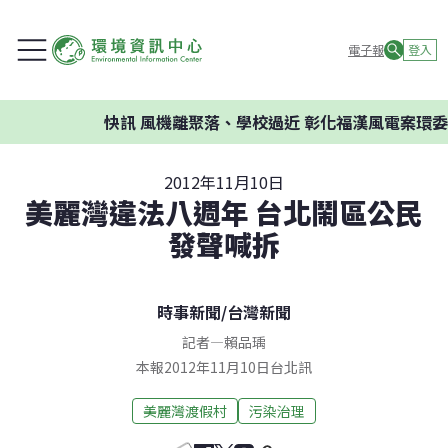
電子報
登入
快訊
風機離聚落、學校過近 彰化福漢風電案環委建議
2012年11月10日
美麗灣違法八週年 台北鬧區公民
發聲喊拆
時事新聞
/
台灣新聞
記者
—
賴品瑀
本報2012年11月10日台北訊
美麗灣渡假村
污染治理