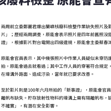
兩周前立委鄭麗君爆出蘭嶼核廢料檢整作業缺失照片及
片」；歷經兩周調查，原能會表示照片是四年前舊照沒
證」，根據影片對台電開出四級違規，原能會主委蔡春
原能會官員表示，其中幾張照片中作業人員疑似未穿防護
拍，原能會過去就看過；其中工作人員的穿著符合規定
在壕溝外路面、造成汙染，當年就已要求改善。
至於影片則是100年六月所拍的「新事證」，原能會官
離帆布缺失。貯存放射性物料的壕溝上需有隔離帆布，
不確實」，有潛在安全影響。