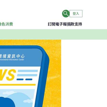
登入
綠色消費
訂閱電子報
捐款支持