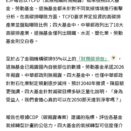
EJF報告以TCFD（氣候相關財務揭露）框架檢視四大基
金，勞動基金、退撫基金都未針對不同氣候情境進行衝擊
分析。在高碳排曝險方面，TCFD要求界定投資的高碳排
產業並盤點曝險比例；四大基金中，中華郵政列出了18大
高碳排產業，退撫基金僅列出鋼鐵、水泥、塑化業，勞動
基金則交白卷。
至於占了金融機構碳排95%以上的
「財務碳排放」
，
退撫基金已揭露國內自營部位的數據，勞動基金承諾2026
年揭露，中華郵政則無揭露。四大基金中，也僅中華郵政
針對石化業制定規劃逐步減持、預計2040年撤資。陳庭毓
更強調，四大基金針對減碳目標多缺乏量化說明，「身為
受益人，我們會擔心真的可以在2050那天達到淨零嗎？」
報告也根據CDP（碳揭露專案）建議的指標，評估各基金
氣候轉型計畫的公信力。四大基金的氣候轉型可信度僅介