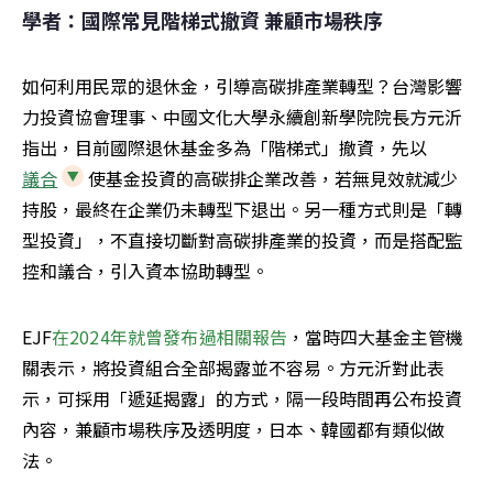
學者：國際常見階梯式撤資 兼顧市場秩序
如何利用民眾的退休金，引導高碳排產業轉型？台灣影響
力投資協會理事、中國文化大學永續創新學院院長方元沂
指出，目前國際退休基金多為「階梯式」撤資，先以
議合
使基金投資的高碳排企業改善，若無見效就減少
持股，最終在企業仍未轉型下退出。另一種方式則是「轉
型投資」，不直接切斷對高碳排產業的投資，而是搭配監
控和議合，引入資本協助轉型。
EJF
在2024年就曾發布過相關報告
，當時四大基金主管機
關表示，將投資組合全部揭露並不容易。方元沂對此表
示，可採用「遞延揭露」的方式，隔一段時間再公布投資
內容，兼顧市場秩序及透明度，日本、韓國都有類似做
法。