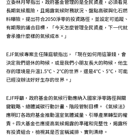
立委林月琴指出，政府基金管理的是全民資產，必須看見
長期氣候風險，且揭露氣候財務狀況、盤點高碳與化石燃
料曝險，提出符合2050淨零的投資路徑，並設定可追蹤、
有期限的議合目標，「今天怎麼管理全民資產，下一代就
會承擔什麼樣的氣候成本。」
EJF氣候專案主任陳庭毓指出，「現在如何用這筆錢，會
決定我們退休的時候，或是我們小朋友長大的時候，他生
存的環境是升溫1.5℃、2℃的世界，還是4℃、5℃，可能
已經沒辦法好好生存的世界。」
EJF呼籲，政府基金的氣候行動應納入國家淨零路徑與關
鍵戰略、總體減碳行動計畫、階段管制目標。《氣候法》
應明訂各政府基金推動溫室氣體減量、引導產業轉型的權
責。四大基金也應提高氣候揭露的準確和完整性，揭露所
有投資組合，檢視其是否宣稱減排、實則漂綠。