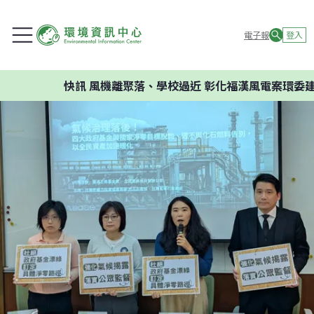
電子報
登入
快訊
風機離聚落、學校過近 彰化福漢風電案環委建議不應