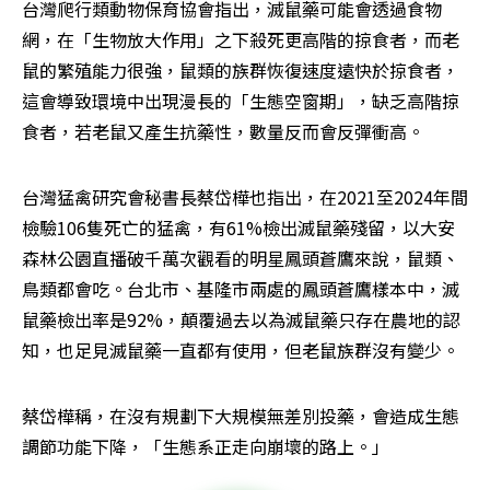
台灣爬行類動物保育協會指出，滅鼠藥可能會透過食物
網，在「生物放大作用」之下殺死更高階的掠食者，而老
鼠的繁殖能力很強，鼠類的族群恢復速度遠快於掠食者，
這會導致環境中出現漫長的「生態空窗期」，缺乏高階掠
食者，若老鼠又產生抗藥性，數量反而會反彈衝高。
台灣猛禽研究會秘書長蔡岱樺也指出，在2021至2024年間
檢驗106隻死亡的猛禽，有61%檢出滅鼠藥殘留，以大安
森林公園直播破千萬次觀看的明星鳳頭蒼鷹來說，鼠類、
鳥類都會吃。台北市、基隆市兩處的鳳頭蒼鷹樣本中，滅
鼠藥檢出率是92%，顛覆過去以為滅鼠藥只存在農地的認
知，也足見滅鼠藥一直都有使用，但老鼠族群沒有變少。
蔡岱樺稱，在沒有規劃下大規模無差別投藥，會造成生態
調節功能下降，「生態系正走向崩壞的路上。」