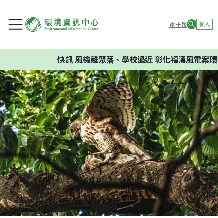
電子報
登入
快訊
風機離聚落、學校過近 彰化福漢風電案環委建議