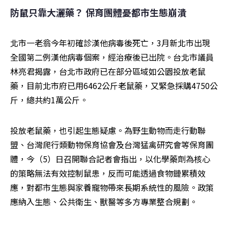
防鼠只靠大灑藥？ 保育團體憂都市生態崩潰
北市一老翁今年初確診漢他病毒後死亡，3月新北市出現
全國第二例漢他病毒個案，經治療後已出院。台北市議員
林亮君揭露，台北市政府已在部分區域如公園投放老鼠
藥，目前北市府已用6462公斤老鼠藥，又緊急採購4750公
斤，總共約1萬公斤。
投放老鼠藥，也引起生態疑慮。為野生動物而走行動聯
盟、台灣爬行類動物保育協會及台灣猛禽研究會等保育團
體，今（5）日召開聯合記者會指出，以化學藥劑為核心
的策略無法有效控制鼠患，反而可能透過食物鏈累積效
應，對都市生態與家養寵物帶來長期系統性的風險。政策
應納入生態、公共衛生、獸醫等多方專業整合規劃。