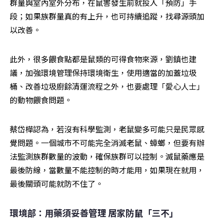
群量與室內室外分布，在鼠害發生前就投入「預防」手
段；如果族群量真的有上升，也可持續追蹤，找尋源頭加
以改善。
此外，很多餵食點都是鼠類的可得食物來源，劉鎮也建
議，加強環境管理保持環境衛生，使用適當的加蓋垃圾
桶、改善垃圾廚餘清運流程之外，也要處理「愛心人士」
的動物餵食問題。
蔡岱樺認為，若沒有科學監測，老鼠變多可能只是民眾感
覺問題。一個城市不可能完全消滅老鼠、蟑螂，但要有辦
法監測族群數量的波動，確保族群可以控制。滅鼠藥應是
最後防線，當數量不能控制的時才能用，如果現在就用，
最後關頭可能就防不住了。
環境部：用藥須妥善管理 居家防鼠「三不」