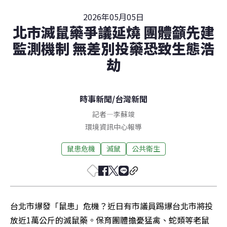
2026年05月05日
北市滅鼠藥爭議延燒 團體籲先建
監測機制 無差別投藥恐致生態浩
劫
時事新聞
/
台灣新聞
記者
—
李蘇竣
環境資訊中心報導
鼠患危機
滅鼠
公共衛生
台北市爆發「鼠患」危機？近日有市議員踢爆台北市將投
放近1萬公斤的滅鼠藥。保育團體擔憂猛禽、蛇類等老鼠