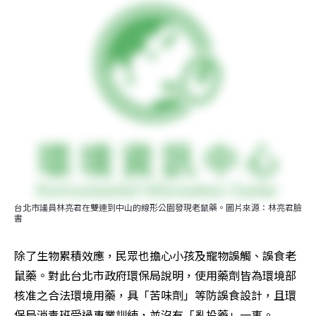
台北市議員林亮君在雙連到中山的線形公園發現老鼠藥。圖片來源：林亮君臉
書
除了生物累積效應，民眾也擔心小孩及寵物誤觸、誤食老
鼠藥。對此台北市政府環保局說明，使用藥劑皆為環境部
核准之合法環境用藥，具「苦味劑」等防誤食設計，且環
保局消毒班受過專業訓練，並沒有「亂投藥」一事。