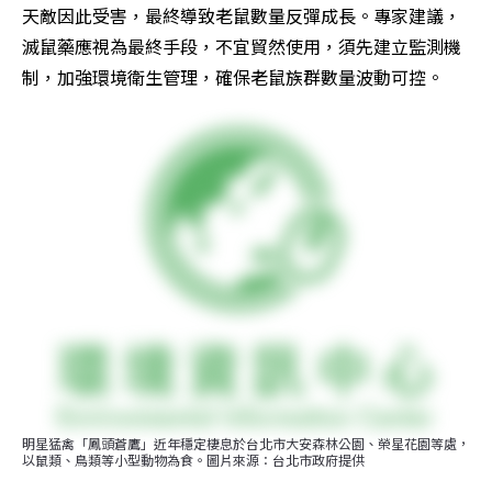
天敵因此受害，最終導致老鼠數量反彈成長。專家建議，
滅鼠藥應視為最終手段，不宜貿然使用，須先建立監測機
制，加強環境衛生管理，確保老鼠族群數量波動可控。
明星猛禽「鳳頭蒼鷹」近年穩定棲息於台北市大安森林公園、榮星花園等處，
以鼠類、鳥類等小型動物為食。圖片來源：台北市政府提供