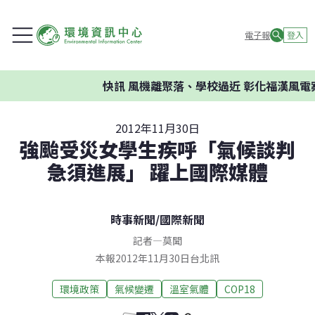
電子報
登入
快訊
風機離聚落、學校過近 彰化福漢風電案
2012年11月30日
強颱受災女學生疾呼「氣候談判
急須進展」 躍上國際媒體
時事新聞
/
國際新聞
記者
—
莫聞
本報2012年11月30日台北訊
環境政策
氣候變遷
溫室氣體
COP18