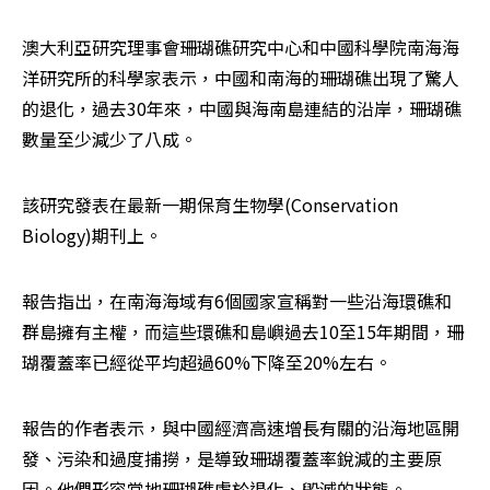
澳大利亞研究理事會珊瑚礁研究中心和中國科學院南海海
洋研究所的科學家表示，中國和南海的珊瑚礁出現了驚人
的退化，過去30年來，中國與海南島連結的沿岸，珊瑚礁
數量至少減少了八成。
該研究發表在最新一期保育生物學(Conservation 
Biology)期刊上。
報告指出，在南海海域有6個國家宣稱對一些沿海環礁和
群島擁有主權，而這些環礁和島嶼過去10至15年期間，珊
瑚覆蓋率已經從平均超過60%下降至20%左右。
報告的作者表示，與中國經濟高速增長有關的沿海地區開
發、污染和過度捕撈，是導致珊瑚覆蓋率銳減的主要原
因。他們形容當地珊瑚礁處於退化、毀滅的狀態。