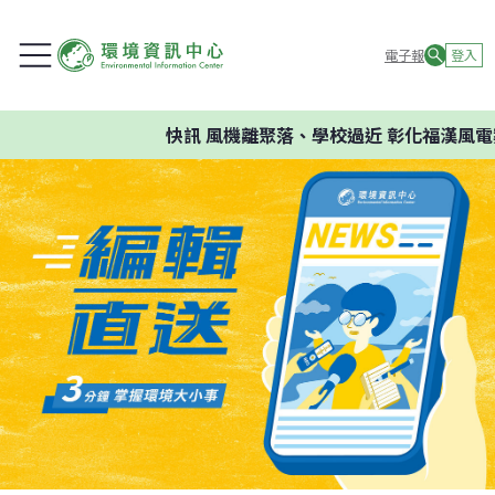
電子報
登入
快訊
風機離聚落、學校過近 彰化福漢風電