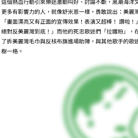
這個熱血行動引來樂迷激動叫好、討論不斷，黑潮海洋
更多有影響力的人，就像舒米恩一樣，勇敢說出：美麗
「畫面漂亮又有正面的宣傳效果！表演又超棒！ 讚啦！
絕對反美麗灣到底！」而他的死忠歌迷們「拉鐵粉」，
了拆美麗灣毛巾與反核布旗進場助陣，與其他歌手的歌
樹一格。