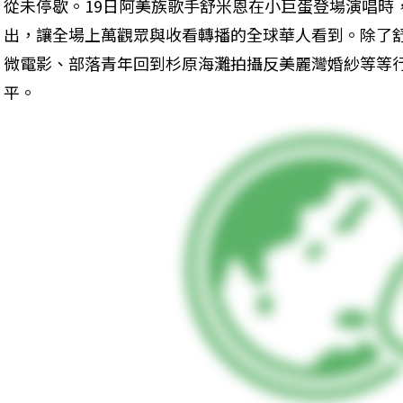
從未停歇。19日阿美族歌手舒米恩在小巨蛋登場演唱時
出，讓全場上萬觀眾與收看轉播的全球華人看到。除了
微電影、部落青年回到杉原海灘拍攝反美麗灣婚紗等等
平。