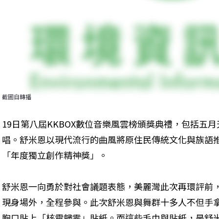
截圖自轉播
19日第八屆KKBOX數位音樂風雲榜頒獎典禮，包括五
唱。舒米恩以現代流行的曲風將原住民傳統文化與族語
「年度獨立創作精神獎」。
舒米恩一向勇於對社會議題表態，美麗灣此次再環評前
現身場外，全程參與。此次舒米恩與舞群十多人不但手
胸口貼上「核電歸零」貼紙。而這些毛巾與貼紙，是舒