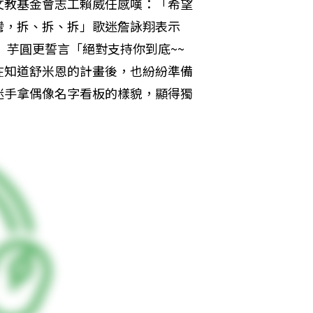
文教基金會志工賴威任感嘆：「希望
灣，拆、拆、拆」歌迷詹詠翔表示
」芋圓更誓言「絕對支持你到底~~
在知道舒米恩的計畫後，也紛紛準備
迷手拿偶像名字看板的樣貌，顯得獨