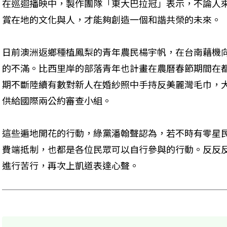
在巡迴播映中，製作團隊「東大巴拉冠」表示，不論人
賞在地的文化與人，才能夠創造一個和諧共榮的未來。
日前澳洲返鄉種植鳳梨的青年農民楊宇帆，在台南藉機
的不滿。比西里岸的部落青年也計畫在農曆春節期間在
期不斷陸續有數對新人在婚紗照中手持反美麗灣毛巾，
供給國際兩公約審查小組。
這些遍地開花的行動，綠黨潘翰聲認為，若不時有零星
費端抵制，也都是各位民眾可以自行參與的行動。反反
進行苦行，再次上凱道表達心聲。