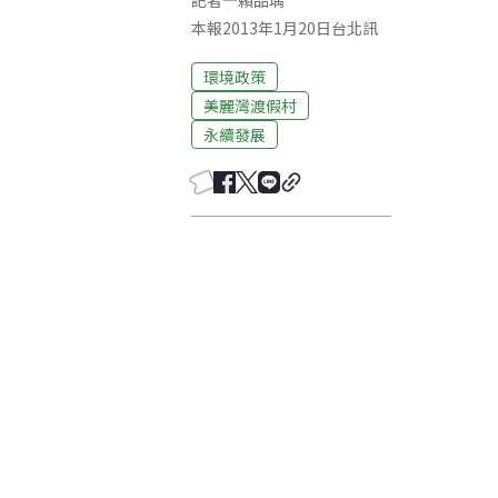
記者
—
賴品瑀
本報2013年1月20日台北訊
環境政策
美麗灣渡假村
永續發展