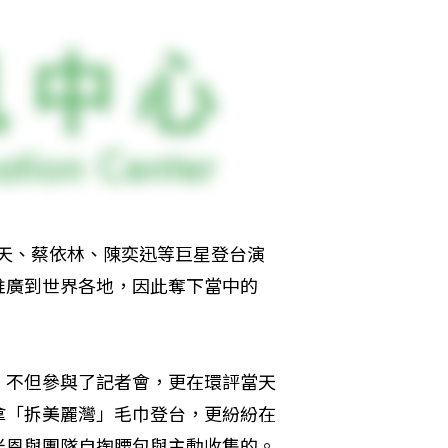
月天、蔡依林、陳奕迅等巨星登台演
推廣到世界各地，因此奪下當中的
，不但參與了記者會，更在環評當天
拿「拆美麗灣」毛巾登台，更紛紛在
米恩與團隊自掏腰包與主動收集的。