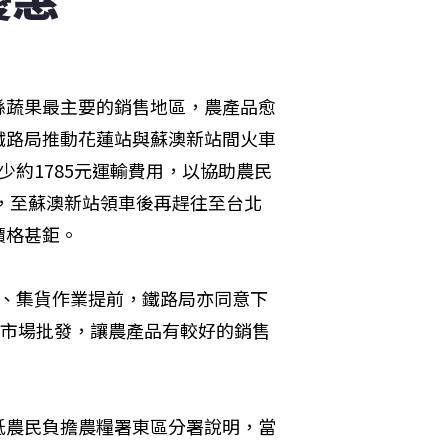
縣蔬果最主要的銷售地區，農產品愈
鐵路局推動花蓮站與蘇澳新站間火車
約1785元運輸費用，以協助農民
車，至蘇澳新站領車後再趕往至台北
格甚鉅。

收、集貨作業提前，鐵路局亦同意下
菜市場批發，讓農產品有較好的銷售


低農民負擔農糧署東區分署說明，當