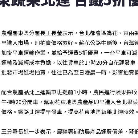
農糧署東區分署長王長瑩表示，台北都會區為花、東兩
早進入市場，則拍賣價格愈好。蘇花公路中斷後，台灣
加掛平車運輸作業，並給予運費5折優惠，一台平車可減少
運輸及減輕成本負擔。以往貨車於17時20分自花蓮發
批發市場進場拍賣，往往已為翌日凌晨一時，影響拍賣價
配合農產品北上運輸車班提前1小時，農民進行蔬果採
午4時20分開車，幫助花東地區農產品即早進入台北果
價格。鐵路北運提早發車，提高花東地區蔬果北運時效。
王分署長進一步表示，農糧署補助農產品運費價差，降