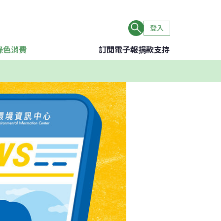
登入
綠色消費
訂閱電子報
捐款支持