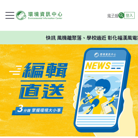
電子報
登入
快訊
風機離聚落、學校過近 彰化福漢風電