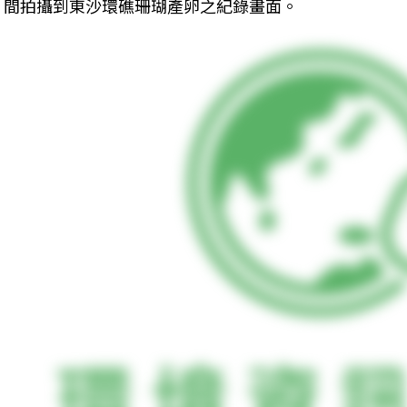
間拍攝到東沙環礁珊瑚產卵之紀錄畫面。