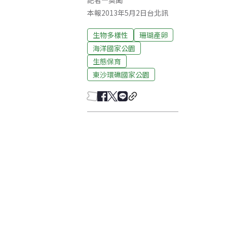
記者
—
莫聞
本報2013年5月2日台北訊
生物多樣性
珊瑚產卵
海洋國家公園
生態保育
東沙環礁國家公園