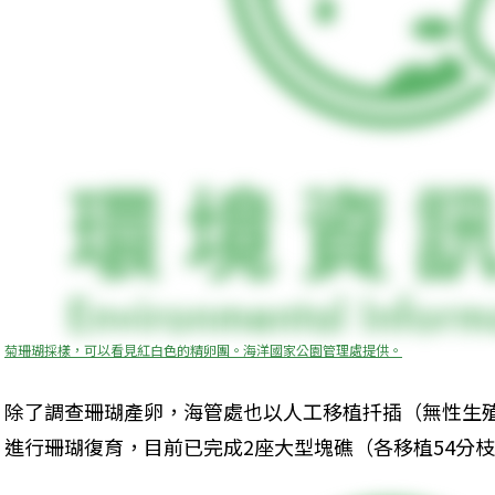
菊珊瑚採樣，可以看見紅白色的精卵團。海洋國家公園管理處提供。
除了調查珊瑚產卵，海管處也以人工移植扦插（無性生
進行珊瑚復育，目前已完成2座大型塊礁（各移植54分