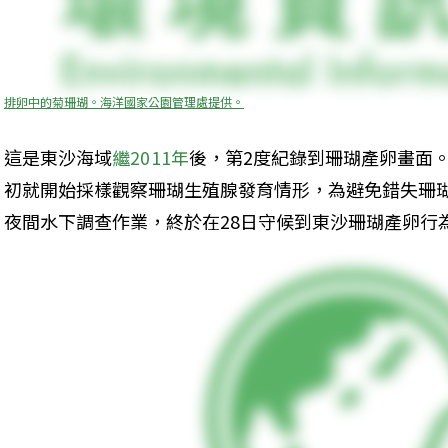
排卵中的菊珊瑚。海洋國家公園管理處提供。
這是東沙海域
繼2011年
後，第2度紀錄到珊瑚產卵畫面
初就開始採樣觀察珊瑚生殖腺發育情形，為避免錯失珊
夜間水下調查作業，終於在28日守候到東沙珊瑚產卵行