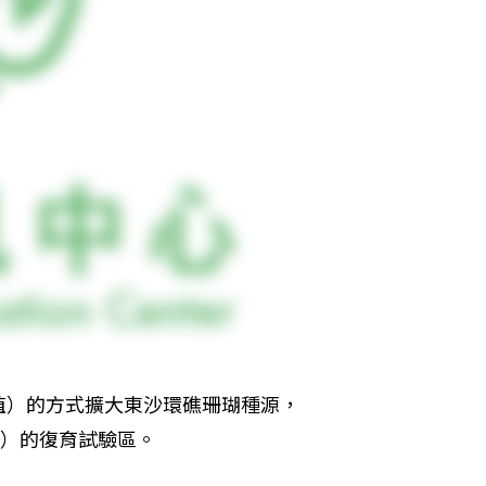
殖）的方式擴大東沙環礁珊瑚種源，
枝）的復育試驗區。