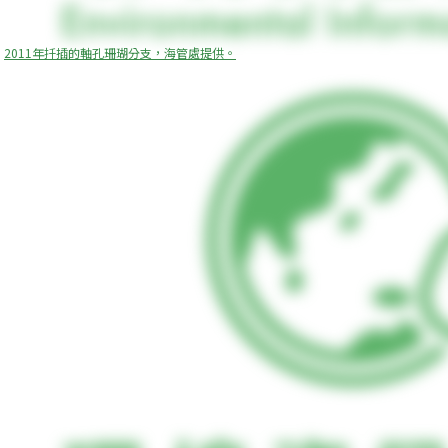
2011年扦插的軸孔珊瑚分支，海管處提供。