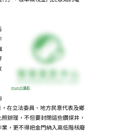
后
作
強
評
放
munch攝影
內
7日，在立法委員、地方民意代表及鄉
比照辦理，不但要封閉這些鑽探井，
作業，更不得把金門納入高低階核廢