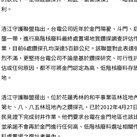
利。
浯江守護聯盟指出，台電公司近年於金門陽翟、斗門、
壟一帶，進行高階核廢料最終處置場地質鑽探調查評估
業，目前6處鑽探孔均深達5百餘公尺。該聯盟對此表達
烈不滿，更堅持台電公司不論是基於鑽探研究、可行性
估或任何原因，都不可將金門認定為高、低階核廢料存
地。
浯江守護聯盟提出，位於花蓮秀林的和平事業區林班地
第七、八、八五林班地內之鑽探孔，已於2012年4月2
民見證下完成封井作業。他們要求台電在金門地區也該
並承諾不會再於金門進行任何高、低階核廢料選址相關
料處置場之選址考量內。