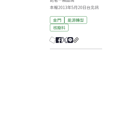
記者
—
賴品瑀
本報2013年5月20日台北訊
金門
能源轉型
核廢料