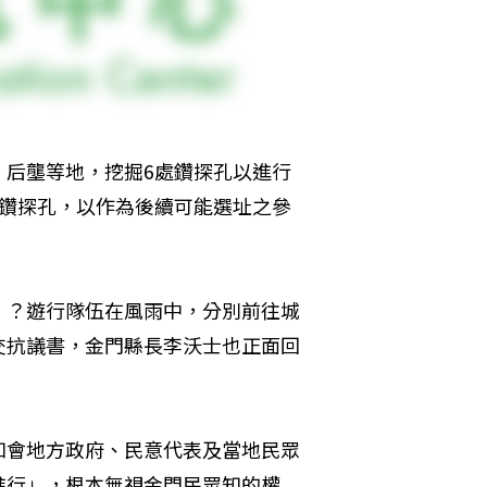
、后壟等地，挖掘6處鑽探孔以進行
處鑽探孔，以作為後續可能選址之參
」？遊行隊伍在風雨中，分別前往城
交抗議書，金門縣長李沃士也正面回
知會地方政府、民意代表及當地民眾
進行」，根本無視金門民眾知的權