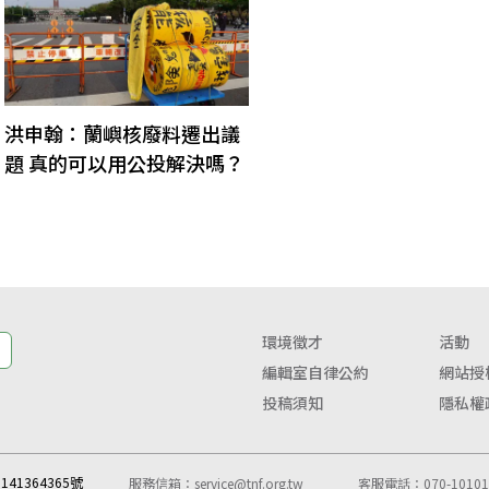
洪申翰：蘭嶼核廢料遷出議
題 真的可以用公投解決嗎？
環境徵才
活動
編輯室自律公約
網站授
投稿須知
隱私權
41364365號
服務信箱：
service@tnf.org.tw
客服電話：070-10101-