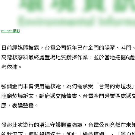
munch攝影
日前經媒體披露，台電公司近年已在金門的陽翟、斗門
高階核廢料最終處置場地質鑽探作業，並於當地挖掘6
考依據。
強調金門未曾使用過核電，為何需承受「台灣的毒垃圾
隍廟焚燒訴文、縣府遞交陳情書、台電金門營業區處遞
應，表達聲援。
發起此次遊行的浯江守護聯盟強調，台電公司竟然在未
的狀況下，便私設鑽探井，如此「偷偷摸摸」、「暗自