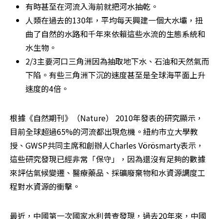
有時甚至在河流入海前就把河水抽乾。
人類在過去的130年，平均每天興建一個大水壩，扭
曲了自然的水路和千年來依賴這些水流的生態系統和
水生物。
2/3主要河口三角洲因為抽取地下水、石油和天然氣而
下陷。有些三角洲下沉的速度甚至是全球海平面上升
速度的4倍。
根據《自然期刊》（Nature） 2010年發表的研究顯示，
目前全球超過65%的河流都出現危機。紐約市立大學教
授、GWSP共同主席和創辦人Charles Vörösmarty表示，
這些研究發現已經非常「保守」，因為還沒有足夠的數據
來評估氣候變遷、醫療藥品、採礦廢棄物和水資源調度工
程對水資源的衝擊。
最近，中國第一次國家水利普查發現，過去20年來，中國