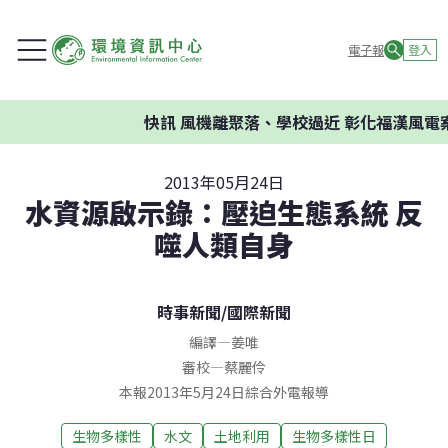
電子報
登入
快訊
風機離聚落、學校過近 彰化福漢風電案
2013年05月24日
水資源啟示錄：壓迫生態系統 反
噬人類自身
時事新聞
/
國際新聞
編譯
—
姜唯
審校
—
蔡麗伶
本報2013年5月24日綜合外電報導
生物多樣性
水文
土地利用
生物多樣性日