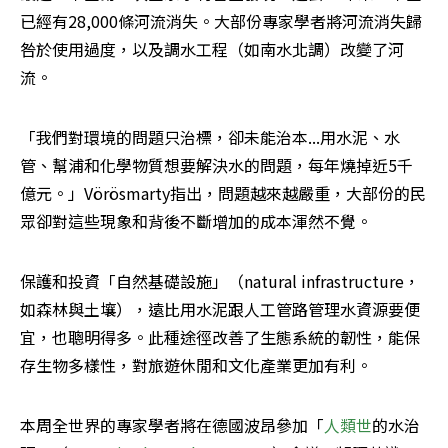
已經有28,000條河流消失。大部份專家學者將河流消失歸
咎於使用過度，以及調水工程（如南水北調）改變了河
流。
「我們對環境的問題只治標，卻未能治本...用水泥、水
管、幫浦和化學物質想要解決水的問題，每年燒掉近5千
億元。」Vörösmarty指出，問題越來越嚴重，大部份的民
眾卻對這些現象和背後不斷增加的成本渾然不覺。
保護和投資「自然基礎設施」（natural infrastructure，
如森林與土壤），遠比用水泥跟人工管路管理水資源要便
宜，也聰明得多。此種途徑改善了生態系統的韌性，能保
存生物多樣性，對旅遊休閒和文化產業更加有利。
本周全世界的專家學者將在德國波昂參加「
人類世
的水治