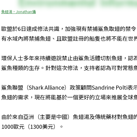
魚翅湯，Jonathan攝
歐盟於6日達成修法共識，加強現有禁捕鯊魚取翅的禁
有水域內將禁捕魚翅、且歐盟註冊的船隻也將不能在世
環保人士多年來持續遊說禁止由鯊魚活體切割魚翅，認
鯊魚種類的生存。針對這次修法，支持者認為可對常態
鯊魚聯盟（Shark Alliance）政策顧問Sandrine 
魚翅的需求，現在將能基於一個更好的立場來推展全球
由於來自亞洲（主要是中國）魚翅湯及傳統藥材對魚翅
1000歐元（1300美元）。