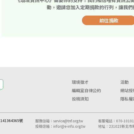
《環境資訊中心》需要你的支持！我們相信唯有資訊公
動，邀請您加入定期捐款的行列，讓我們
前往捐款
環境徵才
活動
編輯室自律公約
網站授
投稿須知
隱私權
41364365號
服務信箱：
service@tnf.org.tw
客服電話：070-10101-
投稿信箱：
infor@e-info.org.tw
地址：231023新北