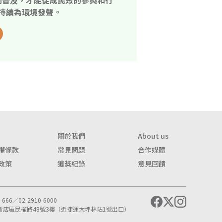
開普及，才能促成民眾的參與和行
持續為環境發聲。
關於我們
About us
權條款
常見問題
合作媒體
政策
獲獎紀錄
意見回饋
666／02-2910-6000
市新店區民權路48號3樓（近捷運大坪林站1號出口）