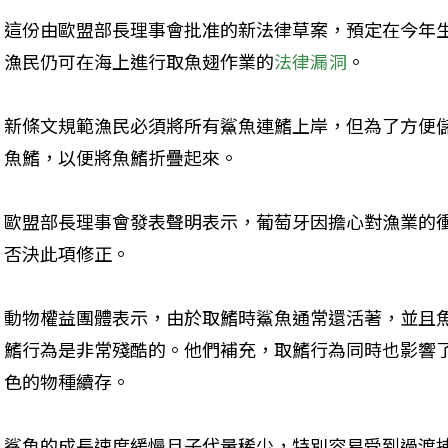
這份由歐盟部長理事會批准的新法律草案，預定在今年
漁民仍可在海上進行取魚翅作業的
法律漏洞
。
新條文規範漁民必須將所有鯊魚連鰭上岸，但為了方便
魚鰭，以便將魚鰭折疊起來。
歐盟部長理事會發表聲明表示，葡萄牙因擔心對漁業的
否決此項修正。
動物權益團體表示，由於取鰭時鯊魚通常還活著，並且
鰭行為是非常殘酷的。他們補充，取鰭行為同時也影響
色的物種續存。
鯊魚的成長速度緩慢且子代量稀少，特別容易受到過渡