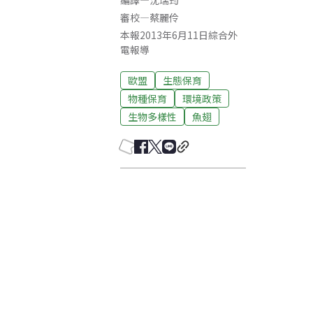
編譯
—
沈瑞筠
審校
—
蔡麗伶
本報2013年6月11日綜合外
電報導
歐盟
生態保育
物種保育
環境政策
生物多樣性
魚翅