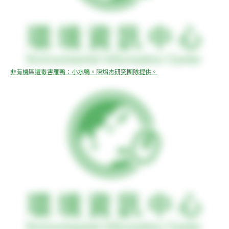
非有機區遭毒害雁鴨：小水鴨。陳炤杰研究團隊提供。