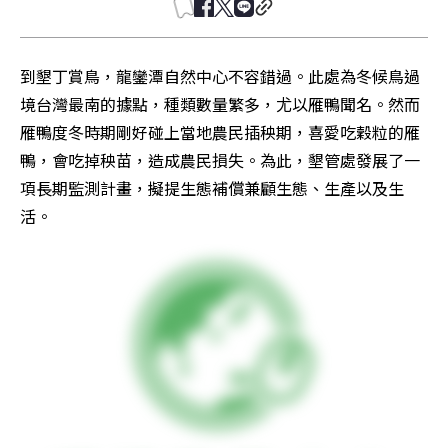
到墾丁賞鳥，龍鑾潭自然中心不容錯過。此處為冬候鳥過
境台灣最南的據點，種類數量繁多，尤以雁鴨聞名。然而
雁鴨度冬時期剛好碰上當地農民插秧期，喜愛吃穀粒的雁
鴨，會吃掉秧苗，造成農民損失。為此，墾管處發展了一
項長期監測計畫，擬提生態補償兼顧生態、生產以及生
活。