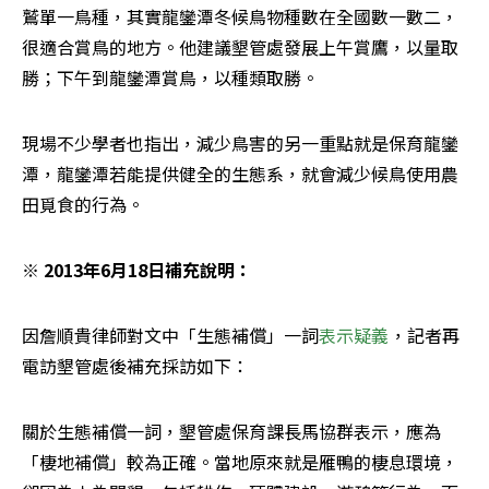
鷲單一鳥種，其實龍鑾潭冬候鳥物種數在全國數一數二，
很適合賞鳥的地方。他建議墾管處發展上午賞鷹，以量取
勝；下午到龍鑾潭賞鳥，以種類取勝。
現場不少學者也指出，減少鳥害的另一重點就是保育龍鑾
潭，龍鑾潭若能提供健全的生態系，就會減少候鳥使用農
田覓食的行為。
※ 2013年6月18日補充說明：
因詹順貴律師對文中「生態補償」一詞
表示疑義
，記者再
電訪墾管處後補充採訪如下：
關於生態補償一詞，墾管處保育課長馬協群表示，應為
「棲地補償」較為正確。當地原來就是雁鴨的棲息環境，