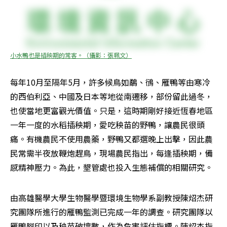
小水鴨也是插秧期的常客。（攝影：張珮文）
每年10月至隔年5月，許多候鳥如鷸、鴴、雁鴨等由寒冷
的西伯利亞、中國及日本等地從南遷移，部份留此過冬，
也使當地更富觀光價值。只是，這時期剛好接近恆春地區
一年一度的水稻插秧期，愛吃秧苗的野鴨，讓農民很頭
痛。有機農民不使用農藥，野鴨又都選晚上出擊，因此農
民常需半夜放鞭炮趕鳥，現場農民指出，每逢插秧期，備
感精神壓力。為此，墾管處也投入生態補償的相關研究。
由高雄醫學大學生物醫學暨環境生物學系副教授陳炤杰研
究團隊所進行的雁鴨監測已完成一年的調查。研究團隊以
雁鴨腳印以及秧苗破壞數，作為危害評估指標。陳炤杰指