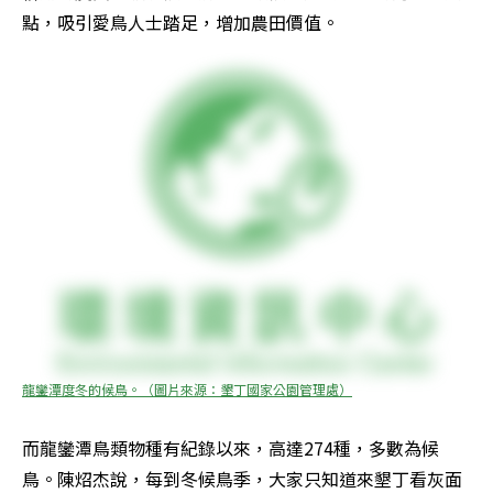
點，吸引愛鳥人士踏足，增加農田價值。
龍鑾潭度冬的候鳥。（圖片來源：墾丁國家公園管理處）
而龍鑾潭鳥類物種有紀錄以來，高達274種，多數為候
鳥。陳炤杰說，每到冬候鳥季，大家只知道來墾丁看灰面