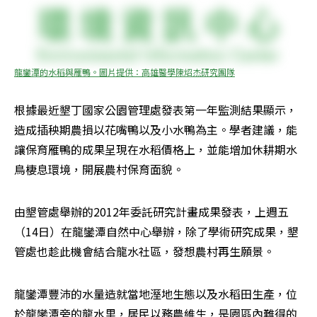
龍鑾潭的水稻與雁鴨。圖片提供：高雄醫學陳炤杰研究團隊
根據最近墾丁國家公園管理處發表第一年監測結果顯示，
造成插秧期農損以花嘴鴨以及小水鴨為主。學者建議，能
讓保育雁鴨的成果呈現在水稻價格上，並能增加休耕期水
鳥棲息環境，開展農村保育面貌。
由墾管處舉辦的2012年委託研究計畫成果發表，上週五
（14日）在龍鑾潭自然中心舉辦，除了學術研究成果，墾
管處也趁此機會結合龍水社區，發想農村再生願景。
龍鑾潭豐沛的水量造就當地溼地生態以及水稻田生產，位
於龍鑾潭旁的龍水里，居民以務農維生，是園區內難得的