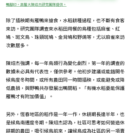
鴨腳印。高醫大陳炤杰研究團隊提供。
除了插秧期有雁鴨來搶食，水稻耕種過程，也不斷有食客
來訪。研究團隊調查來水稻田用餐的鳥種包括麻雀、紅
鳩、斑文鳥、珠頸斑鳩、金背鳩和野鴿等，尤以麻雀來訪
次數居多。
陳炤杰強調，每一年鳥類行為變化劇烈，第一年的調查的
數據未必具有代表性，僅供參考。他初步建議或能錯開冬
候鳥度冬時間，或所有農田同一時間插秧，或能避免或降
低農損，與野鴨共存發展出鴨間稻。「有機水稻要能保護
雁鴨才有附加價值」。
另外，恆春地區的稻作是一年一作，休耕期長達半年，也
是候鳥南遷度冬期。陳炤杰認為，社區可思考如何營造休
耕期的農田，吸引候鳥前來，讓候鳥成為社區的另一項賣