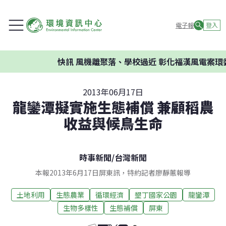
電子報
登入
快訊
風機離聚落、學校過近 彰化福漢風電案環委建議不
2013年06月17日
龍鑾潭擬實施生態補償 兼顧稻農
收益與候鳥生命
時事新聞
/
台灣新聞
本報2013年6月17日屏東訊，特約記者廖靜蕙報導
土地利用
生態農業
循環經濟
墾丁國家公園
龍鑾潭
生物多樣性
生態補償
屏東