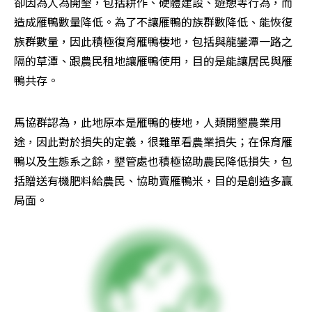
卻因為人為開墾，包括耕作、硬體建設、遊憩等行為，而
造成雁鴨數量降低。為了不讓雁鴨的族群數降低、能恢復
族群數量，因此積極復育雁鴨棲地，包括與龍鑾潭一路之
隔的草潭、跟農民租地讓雁鴨使用，目的是能讓居民與雁
鴨共存。
馬協群認為，此地原本是雁鴨的棲地，人類開墾農業用
途，因此對於損失的定義，很難單看農業損失；在保育雁
鴨以及生態系之餘，墾管處也積極協助農民降低損失，包
括贈送有機肥料給農民、協助賣雁鴨米，目的是創造多贏
局面。