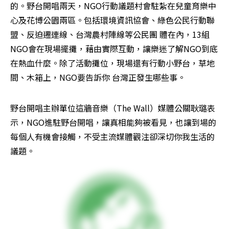
的。野台開唱兩天，NGO行動議題村會駐紮在兒童育樂中
心及花博公園兩區。包括環境資訊協會、綠色公民行動聯
盟、反迫遷連線、台灣農村陣線等公民團 體在內，13組
NGO會在現場擺攤，藉由實際互動，讓樂迷了解NGO到底
在熱血什麼。除了活動攤位，現場還有行動小野台，草地
間、木箱上，NGO要告訴你 台灣正發生哪些事。
野台開唱主辦單位這牆音樂（The Wall）媒體公關耿璐表
示，NGO進駐野台開唱，讓真相能夠被看見，也讓到場的
每個人有機會接觸，不受主流媒體觀注卻深切你我生活的
議題。