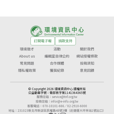
訂閱電子報
捐款支持
環境徵才
活動
關於我們
About us
編輯室自律公約
網站授權條款
常見問題
合作媒體
投稿須知
隱私權政策
獲獎紀錄
意見回饋
© Copyright 2026 環境資訊中心 版權所有
公益勸募字號：
衛部救字第1141364365號
服務信箱：
service@tnf.org.tw
投稿信箱：
infor@e-info.org.tw
客服電話：070-10101-666／02-2910-6000
地址：231023新北市新店區民權路48號3樓（近捷運大坪林站1號出口）