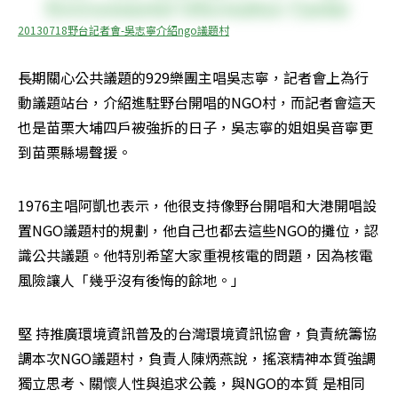
20130718野台記者會-吳志寧介紹ngo議題村
長期關心公共議題的929樂團主唱吳志寧，記者會上為行
動議題站台，介紹進駐野台開唱的NGO村，而記者會這天
也是苗栗大埔四戶被強拆的日子，吳志寧的姐姐吳音寧更
到苗栗縣場聲援。
1976主唱阿凱也表示，他很支持像野台開唱和大港開唱設
置NGO議題村的規劃，他自己也都去這些NGO的攤位，認
識公共議題。他特別希望大家重視核電的問題，因為核電
風險讓人「幾乎沒有後悔的餘地。」
堅 持推廣環境資訊普及的台灣環境資訊協會，負責統籌協
調本次NGO議題村，負責人陳炳燕說，搖滾精神本質強調
獨立思考、關懷人性與追求公義，與NGO的本質 是相同