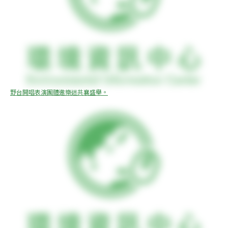
野台開唱表演團體邀樂迷共襄盛舉。