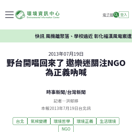
電子報
登入
快訊
風機離聚落、學校過近 彰化福漢風電案遭環
2013年07月19日
野台開唱回來了 邀樂迷關注NGO
為正義吶喊
時事新聞
/
台灣新聞
記者
—
洪郁婷
本報2013年7月19日台北訊
台北
氣候變遷
環境哲學
環境正義
生活環境
NGO