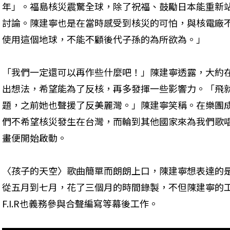
年」。福島核災震驚全球，除了祝福、鼓勵日本能重新
討論。陳建寧也是在當時感受到核災的可怕，與核電廠
使用這個地球，不能不顧後代子孫的為所欲為。」
「我們一定還可以再作些什麼吧！」陳建寧透露，大約
出想法，希望能為了反核，再多發揮一些影響力。「飛
題，之前她也聲援了反美麗灣。」陳建寧笑稱。在樂團
們不希望核災發生在台灣，而輪到其他國家來為我們歌
畫便開始啟動。
〈孩子的天空〉歌曲簡單而朗朗上口，陳建寧想表達的
從五月到七月，花了三個月的時間錄製，不但陳建寧的
F.I.R也義務參與合聲編寫等幕後工作。