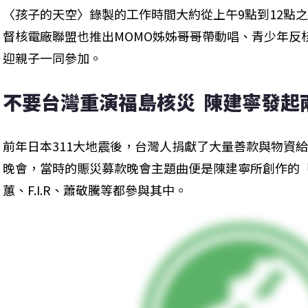
〈孩子的天空〉錄製的工作時間大約從上午9點到12點
督核電廠聯盟也推出MOMO姊姊哥哥帶動唱、青少年反
迎親子一同參加。
不要台灣重演福島核災  陳建寧發起
前年日本311大地震後，台灣人捐獻了大量善款與物資
晚會，當時的賑災募款晚會主題曲便是陳建寧所創作的「B
蕙、F.I.R、蕭敬騰等都參與其中。