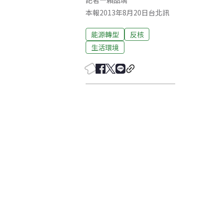
記者
—
賴品瑀
本報2013年8月20日台北訊
能源轉型
反核
生活環境