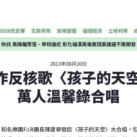
2026世足賽
生態保育
氣候變遷
循環經濟
土地利用
快訊
風機離聚落、學校過近 彰化福漢風電案環委建議不應開發
2013年08月20日
作反核歌〈孩子的天空
萬人溫馨錄合唱
知名樂團F.I.R團長陳建寧發起〈孩子的天空〉大合唱