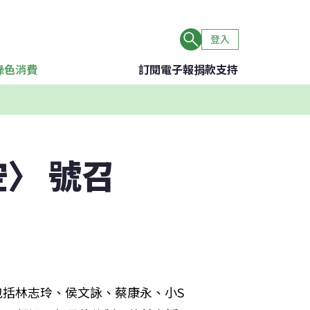
登入
綠色消費
訂閱電子報
捐款支持
〉 號召
，包括林志玲、侯文詠、蔡康永、小S