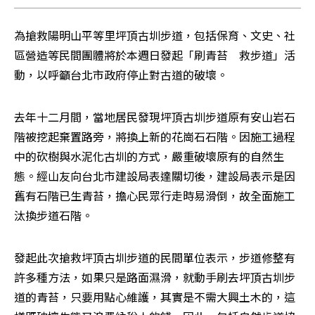
為搶救陽明山平等里坪頂古圳步道，包括保育、文史、社
區營造等民間團體將於本週日發起「刷青苔　救步道」活
動，以呼籲台北市政府停止對古道的破壞。
去年十二月間，當地居民發現坪頂古圳步道原有安山岩石
階被挖起棄置路旁，將換上新的花崗石石階。因施工過程
中的砍樹與水泥化古圳的方式，嚴重破壞原有的自然生
態。經山友向台北市建設局表達關切後，建設局表示是因
舊有石階已生青苔，擔心民眾行走時易滑倒，故全面施工
汰換步道石階。
發起此次搶救坪頂古圳步道的民間單位表示，步道修整有
許多種方法，如果只是路面濕滑，就動手刷去坪頂古圳步
道的青苔，只要用點心維護，其實是不需大興土木的，這