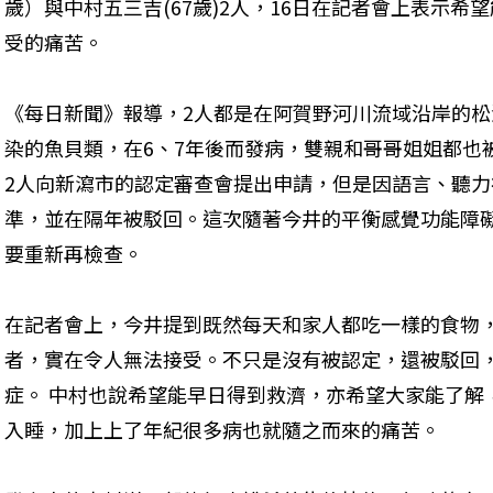
歲）與中村五三吉(67歲)2人，16日在記者會上表示希
受的痛苦。 
《每日新聞》報導，2人都是在阿賀野河川流域沿岸的
染的魚貝類，在6、7年後而發病，雙親和哥哥姐姐都也被認
2人向新瀉市的認定審查會提出申請，但是因語言、聽
準，並在隔年被駁回。這次隨著今井的平衡感覺功能障
要重新再檢查。
在記者會上，今井提到既然每天和家人都吃一樣的食物
者，實在令人無法接受。不只是沒有被認定，還被駁回
症。 中村也說希望能早日得到救濟，亦希望大家能了解
入睡，加上上了年紀很多病也就隨之而來的痛苦。