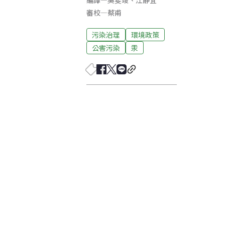
編譯
—
吳斐竣
、
江靜宜
審校
—
蔡甫
污染治理
環境政策
公害污染
汞