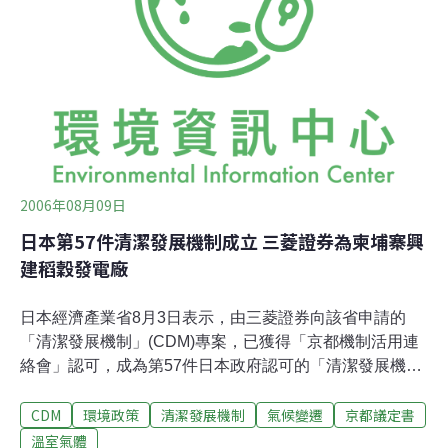
為有效因應缺水情況，有3大個重點：(1)因應缺水的方針
每年需進行調整與確認；(2)計畫性的進行水源的擴充、多
重利用等措施以確保水資源；(3)推廣省水機器、污水再生
利用及雨水等水資源的有效使用。
2006年08月09日
日本第57件清潔發展機制成立 三菱證券為柬埔寨興
建稻穀發電廠
日本經濟產業省8月3日表示，由三菱證券向該省申請的
「清潔發展機制」(CDM)專案，已獲得「京都機制活用連
絡會」認可，成為第57件日本政府認可的「清潔發展機
制」專案。三菱證券將在柬埔寨干拉（Kandal）州Ang
CDM
環境政策
清潔發展機制
氣候變遷
京都議定書
Sounl村興建稻穀發電廠，預期年平均二氧化碳的排出削
減量5.2萬噸。包含共同實施(JI)在內的話，這在日本是第
溫室氣體