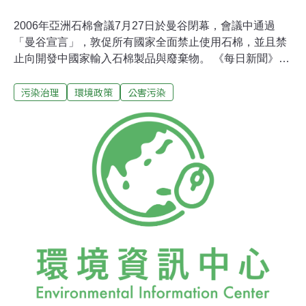
2006年亞洲石棉會議7月27日於曼谷閉幕，會議中通過
「曼谷宣言」，敦促所有國家全面禁止使用石棉，並且禁
止向開發中國家輸入石棉製品與廢棄物。 《每日新聞》曼
谷報導，由於亞洲石棉消費量佔全世界半數以上，該宣言
污染治理
環境政策
公害污染
訴請各界對以下事項採取緊急行動：尋找使用安全的替代
品；以國際性的努力阻止石棉製品與廢棄物轉移至開發中
國家；實施石棉相關病症的調查，與落實對石棉受害者及
其遺族適當且迅速的補償。 與會人士也對於會議主辦國泰
國的平均每人的石棉消費量居於首位，表示憂心。泰國政
府的相關人士則回應說：「不久的將來，會考慮石棉的禁
止」。此次會議，超過300人參加，包括澳洲、歐美等26
個國家的非政府組織、醫師、政府相關代表。