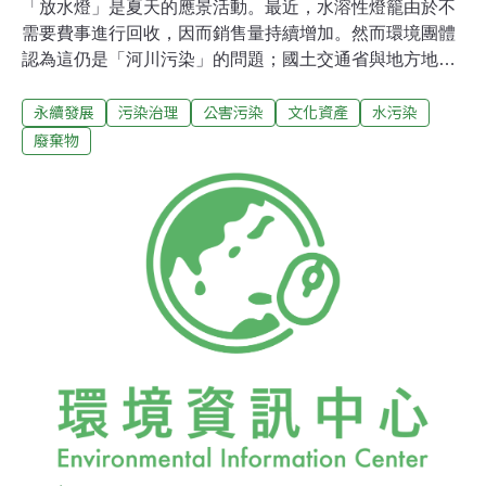
「放水燈」是夏天的應景活動。最近，水溶性燈籠由於不
需要費事進行回收，因而銷售量持續增加。然而環境團體
認為這仍是「河川污染」的問題；國土交通省與地方地府
也以「不予以回收是不妥當的」理由，要求主辦單位方面
永續發展
污染治理
公害污染
文化資產
水污染
改正。 《毎日新聞》報導，5日晚間7時過後，東京都荒川
河堤上的彩虹廣場，進行著放水燈活動。施放的300個水
廢棄物
燈，在漂流約100公尺左右後隨即由2艘船陸續回收。這項
放水燈活動從2003年起改用可溶於水的燈籠。但是非政府
組織「荒川清潔論壇」認為這樣仍會對河川造成污染，國
土交通省今年也要求主辦單位方面進行回收。另外，東京
隅田川的放水燈活動，2005年是使用水溶性的燈籠，但因
為東京都認為「不適宜」，而於今年改用不溶於水的材
質。 全日本使用水溶性燈籠的地方約有100處左右，當初
開發水溶性燈籠的原因正是由於民眾覺得「燈籠在眼前就
被回收走，非常無趣」。傳統風俗習慣與環保問題的爭
議，短期間還會繼續下去。