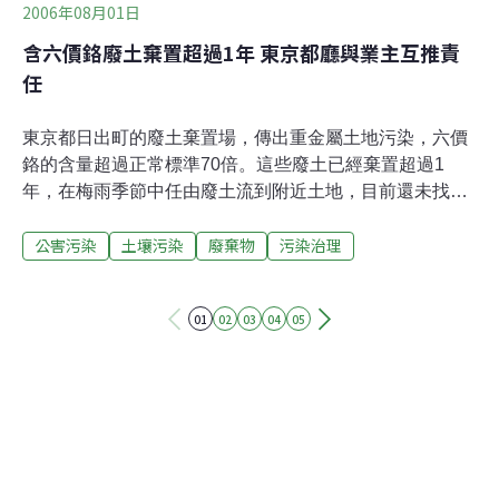
2006年08月01日
含六價鉻廢土棄置超過1年 東京都廳與業主互推責
任
東京都日出町的廢土棄置場，傳出重金屬土地污染，六價
鉻的含量超過正常標準70倍。這些廢土已經棄置超過1
年，在梅雨季節中任由廢土流到附近土地，目前還未找出
防範對策。據《每日新聞》報導，這座棄土場佔地約3500
公害污染
土壤污染
廢棄物
污染治理
平方公尺。土地擁有者是東京都的1家碎石公司。數年
前，運入15,000立方公尺之建築土方，堆積高達10公尺。
2005年2月，碎石公司自行委託作地表鑽探，六價鉻滲透
01
02
03
04
05
達到地下8公尺，在地下7公尺地層檢測出每公升含有3.5毫
克六價鉻，遠高於「每公升0.05毫克以下」之標準，另外
也檢測出含氟量超過環境標準。但同年4月，該公司即宣
告破產，接著6月時，由新宿區不動產公司購入該筆土
地。 東京都多摩環境事務所表示，因為業者没有提出開發
申請，不能進行行政干預，但已數度要求蓋上帆布與封鎖
入口，惟未獲得任何回應。另一方面，不動產公司提出：