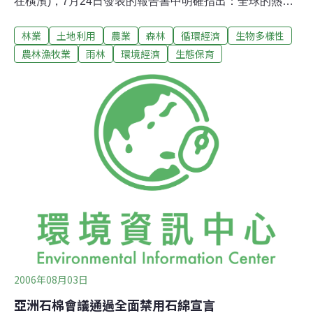
在橫濱)，7月24日發表的報告書中明確指出：全球的熱帶
林地中，經適切管理而「可持續利用」的森林只有約5%左
林業
土地利用
農業
森林
循環經濟
生物多樣性
右。國際熱帶林木組織表示，熱帶森林是扮演維持生物多
樣性與吸收二氧化碳的重要角色，要保有這樣的機能，必
農林漁牧業
雨林
環境經濟
生態保育
須要建構能獲取收益的運作模式。據統計，熱帶林地每年
約有1200萬公頃轉作農地或牧草地等之用。另外，違法採
伐也是造成熱帶林地減少的主要原因。
2006年08月03日
亞洲石棉會議通過全面禁用石綿宣言