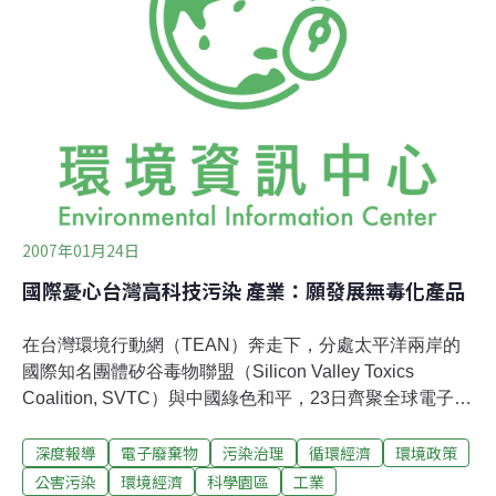
保，而台灣政府發展再生能源政策的目標為何，黃有才認
為目前還看不出來。生質能成本低，但是效率也普遍不
高，工研院副院長曲新生認為，台灣的發展重點應利用生
物技術，研究纖維素發電，而持續的技術研發一向是台灣
的優點。
2007年01月24日
國際憂心台灣高科技污染 產業：願發展無毒化產品
在台灣環境行動網（TEAN）奔走下，分處太平洋兩岸的
國際知名團體矽谷毒物聯盟（Silicon Valley Toxics
Coalition, SVTC）與中國綠色和平，23日齊聚全球電子業
製造重鎮之一的台灣，揭露鮮為人知的電子毒浪，同時與
深度報導
電子廢棄物
污染治理
循環經濟
環境政策
產業界和本地環保團體共同討論綠色產品的可能性。
SVTC創辦人Ted Smith發表來台觀察心得時表示，新竹科
公害污染
環境經濟
科學園區
工業