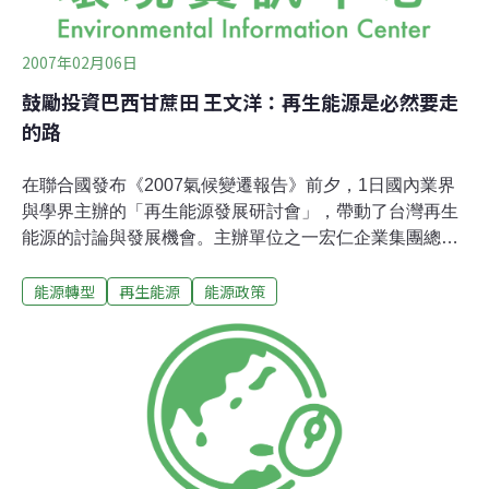
2007年02月06日
鼓勵投資巴西甘蔗田 王文洋：再生能源是必然要走
的路
在聯合國發布《2007氣候變遷報告》前夕，1日國內業界
與學界主辦的「再生能源發展研討會」，帶動了台灣再生
能源的討論與發展機會。主辦單位之一宏仁企業集團總裁
王文洋，特別引進巴西酒精汽油雙用車，在研討會現場駕
能源轉型
再生能源
能源政策
乘，向媒體展示其對國內能源議題和全球暖化問題的高度
關切。王文洋說，台灣98%的能源仰仗進口，發展再生能
源與國內的石油公司不一定是兩相衝突，台灣政府應透過
政策鼓勵再生能源投資與發展，在全球暖化日益嚴重的今
天，讓世界注意到我們。他強調，這是必然要走的路。此
次研討會，主辦單位邀請到巴西的國會議員鮑伊利諾
（Luis Piauhylino de Mello Monteiro）講述該國發展再生
能源的經驗。鮑伊利諾對巴西酒精汽油政策的成功，相當