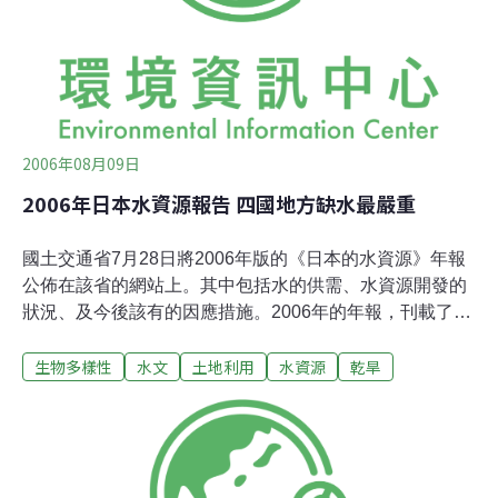
為3,361噸。
2006年08月09日
2006年日本水資源報告 四國地方缺水最嚴重
國土交通省7月28日將2006年版的《日本的水資源》年報
公佈在該省的網站上。其中包括水的供需、水資源開發的
狀況、及今後該有的因應措施。2006年的年報，刊載了
2005年降水量持續減少情況下的缺水對策，以及如何建構
生物多樣性
水文
土地利用
水資源
乾旱
有效協助缺水地區的特集報導。2005年的缺水情況，使四
國地方主要的水源：早明浦水庫的蓄水量降為零。不過，
因為在當地平時即展開各種省水工作，如針對將污水再重
複使用於廁所、冷卻用水，及各家庭中設置雨水儲留槽等
作法，均獲得地方政府的補助。 此外，特集報導中指出，