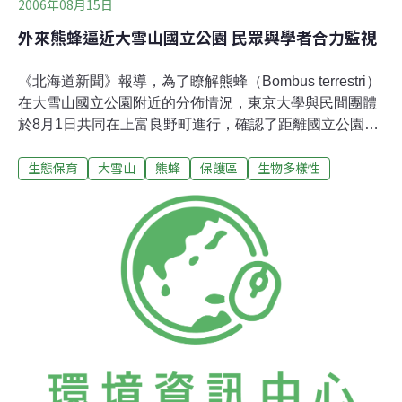
2006年08月15日
外來熊蜂逼近大雪山國立公園 民眾與學者合力監視
《北海道新聞》報導，為了瞭解熊蜂（Bombus terrestri）
在大雪山國立公園附近的分佈情況，東京大學與民間團體
於8月1日共同在上富良野町進行，確認了距離國立公園不
到6公里的路旁花叢中，已經有熊蜂群聚。 這項調查由專
生態保育
大雪山
熊蜂
保護區
生物多樣性
攻生態保育的東大教授鷲谷泉與旭川的大雪山熊蜂觀察研
究會主辦，約30人參加。由上富良野通往十勝溫泉的道路
上栽種著薰衣草，吸引了蜜蜂與蝴蝶。研究者分別在3個
地點進行了調查。從上富良野車站算起，1.5公里的地方，
熊蜂佔了花蜂的大部分；4.5公里的地方(與國立公園邊境
距離約6公里)，在原生蜂群內發現混雜者2隻熊蜂；7公里
的地方，則只發現了7種原生的花蜂。 熊蜂當初是為了番
茄的授粉而引進，在北海道的野外安定繁殖。近來威脅到
原生蜂與植物，因而被指定為需要在較嚴格環境養育的特
定外來種。鷲谷教授指出：「目前確有外來種逐漸取代原
生種的情況。防止其擴散為當務之急。應增加人才，對蜜