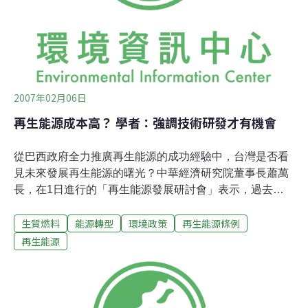
自豪。他說，目前該國有334座製糖提煉廠，年產160億公
升酒精，略少於美國，為世界第2大。另外還有約40座提
煉廠在興建中。酒精汽油的使用，不僅使得巴西的石油生
產可
2007年02月06日
再生能源成本高？ 學者：強調技術研發才有機會
從巴西政府全力推廣再生能源的成功經驗中，台灣是否看
見未來發展再生能源的曙光？中華經濟研究院董事長蕭萬
長，在1日進行的「再生能源發展研討會」表示，過去石
化燃料非常便宜，且方便取得，然而石化燃料預估不到
生質燃料
能源轉型
環境政策
再生能源條例
100年即會用盡。發展再生能源除了為解決溫室氣體造成
的環境問題，也因為我們不能完全仰賴石化燃料。研討會
再生能源
後，各專家學者的建議與意見將搜整並提供交予政府作為
政策參考。開發技術創新是台灣的優勢 從巴西的經驗看向
台灣，農委會農糧署署長黃有才表示，巴西發展生質能主
要是商業考量，美國是為了國家安全，歐盟則是為了環