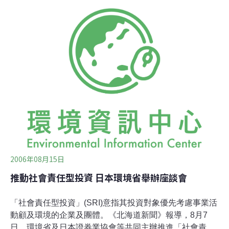
學園區與居民生活的地點過於接近，使得園區製造的污染
直接影響居民生活，所幸影響情況日漸趨緩；而他看到台
中居民，尤其是農民，對於中科污水將會影響農作物的憂
心，更是心有所感。Smith昨日是在TEAN與工研院能環所
主辦的「永續高科技工作坊」中發表上述談話。聯袂訪台
的SVTC現任執行長Sheila Davis也同時分享其矽谷經驗。
Davis指出，環境正義與社會正義必須緊跟上高科技的快
速發展。她提出四項基本的原則：環境正義、生產者延伸
責任、預警原則，以及綠
2006年08月15日
推動社會責任型投資 日本環境省舉辦座談會
「社會責任型投資」(SRI)意指其投資對象優先考慮事業活
動顧及環境的企業及團體。《北海道新聞》報導，8月7
日，環境省及日本證券業協會等共同主辦推進「社會責任