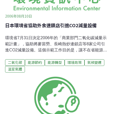
蜂種類加以區
2006年08月10日
日本環境省協助外食連鎖店引進CO2減量設備
環境省7月31日決定2006年的「商業部門二氧化碳減量示
範計畫」，協助將麥當勞、長崎熱炒連鎖店等8家公司引
進CO2減量設備。這個示範工作目的是，讓不在省能源法
規範中的中小企業，也開始引進CO2削減設備。 2006年
二氧化碳
能源節約
能源轉型
環境政策
氣候變遷
度開始各企業的加盟店（franchised chain）也將同步展開
CO2減量示範，以CO2之減量效果、經濟性、邊際效應等
溫室氣體
為考量依據，來幫助成功率較佳之案件。 本次獲選之案件
中，麥當勞全國30店舖將引進超省電高效率之瓦斯空調系
統。而長崎熱炒連鎖店，也將在全國30店舖引進高效率電
化廚房機器、CO2冷煤熱水器、高效率螢光燈等設備。企
業如想成為補助對象，需引進CO2減量高效率之設備；至
於與同類型的一般設備之間的價差，環境省會補助1/3。這
8件補助案金額約2億6000萬日圓，預估每年CO2削減量約