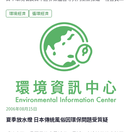
型投資」對策的座談會。目前「社會責任型投資」在美國
環境經濟
循環經濟
的規模為274兆日圓，日本則只有2600億日圓，不及美國
的千分之一。 出席人員包括環境大臣小池百合子及與謝野
馨金融大臣。小池致詞中強調：「日本的「社會責任型投
資」規模雖然偏小，但是也表示未來其潛藏相當高」。與
謝野馨亦宣示其推動「社會責任型投資」的決心：「如果
資金流向關心環境的企業，對環境問題將會有所貢獻。」
2006年08月15日
夏季放水燈 日本傳統風俗因環保問題受質疑