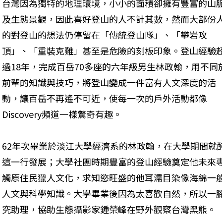
台灣因為獨特的地理環境，小小的面積卻擁有豐富的山
及生態景觀，因此喜好登山的人不計其數，然而大部份
的對登山的想法仍停留在「傳統登山隊」、「攀岩攻
頂」、「重裝克難」甚至是危險的刻板印象。登山經驗
過18年，完成百岳70多座的六年級男生林政翰，用不同
前輩的知識與技巧，將登山變成一件富有人文深度的活
動，讓百岳不再遙不可近，使每一次的戶外活動都像
Discovery頻道一樣驚奇有趣。
62年次畢業於淡江大學經濟系的林政翰，在大學期間就
這一行發展；大學社團時期豐富的登山經驗奠定他未來
觸原住民獵人文化，求知慾旺盛的他耳濡目染像海綿一
人文與科學知識。大學畢業後因為太喜歡自然，所以一
究助理，協助生態攝影家鍾榮峰在野外觀察台灣黑熊。