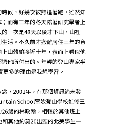
的時候，好幾次被熊追著跑，雖然知
掉；而有三年的冬天陪著研究學者上
的一次是48天以後才下山，山裡
利生活。不久前才搬離居住三年的台
團上山體驗將近十年，表面上看似他
超過他所付出的。年輕的登山專家半
實更多的理由是我想學習。
念，2001年，在那個資訊尚未發
tain School冒險登山學校進修三
26歲的林政翰，相較於其他班上
也和其他約莫20出頭的北美學生一