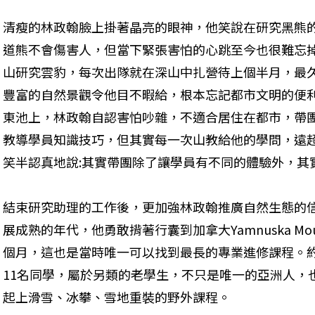
清瘦的林政翰臉上掛著晶亮的眼神，他笑說在研究黑熊
道熊不會傷害人，但當下緊張害怕的心跳至今也很難忘
山研究雲豹，每次出隊就在深山中扎營待上個半月，最久
豐富的自然景觀令他目不暇給，根本忘記都市文明的便
東池上，林政翰自認害怕吵雜，不適合居住在都市，帶
教導學員知識技巧，但其實每一次山教給他的學問，遠
笑半認真地說:其實帶團除了讓學員有不同的體驗外，其
結束研究助理的工作後，更加強林政翰推廣自然生態的信
展成熟的年代，他勇敢揹著行囊到加拿大Yamnuska Moun
個月，這也是當時唯一可以找到最長的專業進修課程。約
11名同學，屬於另類的老學生，不只是唯一的亞洲人，
起上滑雪、冰攀、雪地重裝的野外課程。