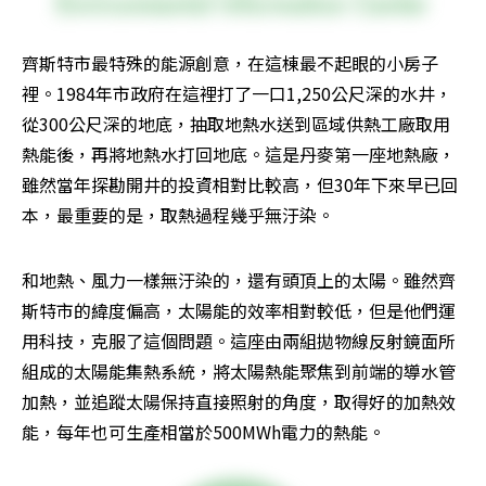
齊斯特市最特殊的能源創意，在這棟最不起眼的小房子
裡。1984年市政府在這裡打了一口1,250公尺深的水井，
從300公尺深的地底，抽取地熱水送到區域供熱工廠取用
熱能後，再將地熱水打回地底。這是丹麥第一座地熱廠，
雖然當年探勘開井的投資相對比較高，但30年下來早已回
本，最重要的是，取熱過程幾乎無汙染。
和地熱、風力一樣無汙染的，還有頭頂上的太陽。雖然齊
斯特市的緯度偏高，太陽能的效率相對較低，但是他們運
用科技，克服了這個問題。這座由兩組拋物線反射鏡面所
組成的太陽能集熱系統，將太陽熱能聚焦到前端的導水管
加熱，並追蹤太陽保持直接照射的角度，取得好的加熱效
能，每年也可生產相當於500MWh電力的熱能。