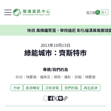
電子報
登入
快訊
風機離聚落、學校過近 彰化福漢風電案環委建議
2013年10月13日
綠能城市：齊斯特市
專欄
/
我們的島
採訪：陳慶鍾、羅美音；撰稿、攝影、剪輯：陳慶鍾
丹麥
能源轉型
沼氣發電
我們的島
再生能源