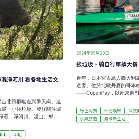
2024年09月10日
撿垃圾、騎自行車換大餐
淨灘淨河川 看各地生活文
近年，日本宮古島與義大利
遊客。位於北歐丹麥的哥本
——CopenPay，以此
換一頓餐點嗎？2024年夏
從台北風櫃嘴走到擎天崗。這
CopenPay計畫，一共推
撿滿一小袋垃圾。發仔關注環
綠色消費
休閒娛樂
深度
環境永續行為，以平衡旅遊
淨灘、淨河川。淺山、郊山
永續旅遊
減碳新生活
行車、搭乘大眾交通等環保
訪問內容由《環境資訊中
活動和文化體驗活動。Cop
帶領讀者一同探討人類行為
淨山
印尼
如遊客只需要出示自己騎腳
台北的靴子、峇里島的塑膠