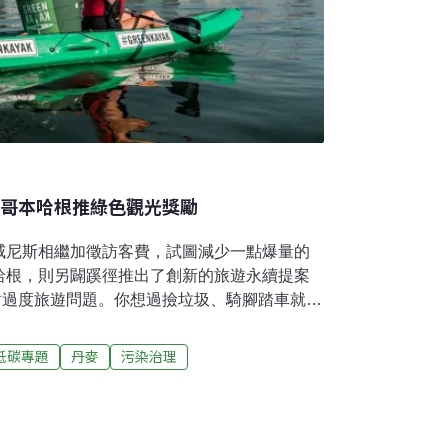
 哥本哈根推綠色觀光獎勵
威尼斯相繼加徵訪客費，試圖減少一點爆量的
哈根，則另闢蹊徑推出了創新的旅遊永續提案
來應對過度旅遊問題。你想過撿垃圾、騎腳踏車就能
天，丹麥的哥本哈根試行了為期約一個月的
出24個氣候友善的觀光獎勵方案，希望鼓勵遊客的
低碳專題
丹麥
污染治理
帶來的環境負擔。遊客可以透過撿垃圾、騎自
行動來換取獎勵，包含美食、飲料、城市探索
enPay的參與方式相當簡單且完全採信任制，比
踏車的照片，就能作為環保行動的證明並換取