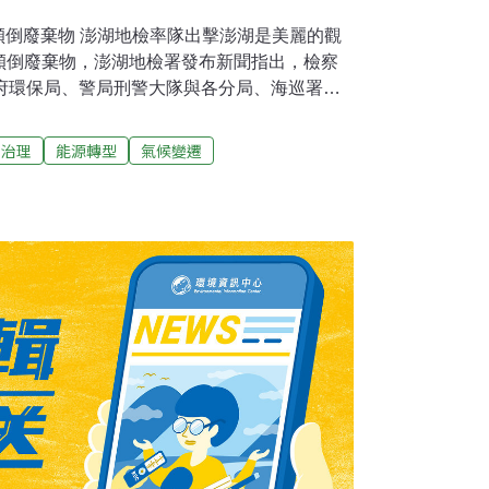
法傾倒廢棄物 澎湖地檢率隊出擊澎湖是美麗的觀
傾倒廢棄物，澎湖地檢署發布新聞指出，檢察
政府環保局、警局刑警大隊與各分局、海巡署第
同聯合稽查非法傾倒廢棄物案件。檢方指出，
12個廢棄物棄置地點，計查獲9件不法情事。
染治理
能源轉型
氣候變遷
，涉有刑事不法，後續由刑大和馬公及白沙分局
不法案件，交由環保局依法裁罰。（中央社報
器 影響河川恐危及安全飲水乾粉滅火器含有一
環團和立委15日舉行記者會，質疑可能會造成
批有不肖業者丟棄廢棄滅火器，影響河川飲用
嚴格控管。（公視新聞網報導）