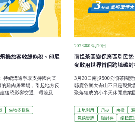
2023年03月20日
飛機旅客收綠能稅、印尼
南投茶園變保育區引民怨
麥啟用世界首個跨境碳封
者：持續溝通爭取支持國內某
3月20日南投500公頃茶
頃的雞肉屠宰場，引起地方反
縣鹿谷鄉大崙山不只是觀賞
興建後恐影響交通、環境及觀
聚落組成的小半天休閒農業區
將符合歐美智慧現代化科技
十分重要的高山茶區，惟在
造新屋地方新經濟，針對地
區，引發地方民眾惶恐、驚
型
生物多樣性
土地利用
丹麥
南投
報報導）台中機場外大冠鷲
能與農友站在同一陣線向中
氣候變遷
碳封存
編輯直
野生動物保育學會日前接獲通
水廠啟用 4月底每天供水南
疑因撞上不明飛行器受傷，台
用通水，每天供水南科1萬公