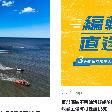
爾本理工大學材料科學家暨結
Roychand）表示，咖啡渣
2023年12月18日
東部海域不明油污疑船舶
烈暴風侵阿根廷釀15死