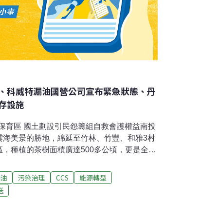
、科威特漏油國營公司宣布緊急狀態、丹
存設施
園變保育區 國土劃設引民怨籌組自救會護權益南投
雲海美景的勝地，綿延至竹林、竹豐、和雅3村
，種植的茶樹面積廣達500多公頃，更是全鄉
中央國土政策計畫下，全被劃設為國土保育
慌又憤怒，目前已積極籌組自救會，盼縣府也
漏油
污染治理
CCS
能源轉型
央據理力爭。（自由時報報導）台南安平再生
送
科2萬噸水情吃緊，台南市安平再生水廠20日啟
噸，4月底再增至2萬公噸，台南市長黃偉哲表