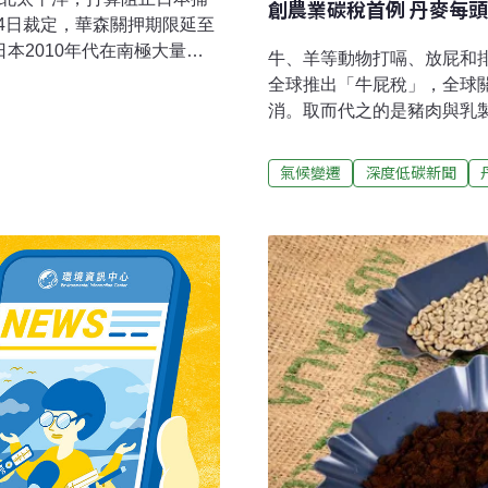
創農業碳稅首例 丹麥每頭
4日裁定，華森關押期限延至
本2010年代在南極大量獵
牛、羊等動物打嗝、放屁和排
船發生激烈衝突。這次華森
全球推出「牛屁稅」，全球關
他造成船隻損害與船員受傷。
消。取而代之的是豬肉與乳製
過餘生，正積極奔走，訴求
起將針對畜牧碳排課稅。計算
本捕鯨船隊73歲的華森是「海
右。這份協議更加全面，除
氣候變遷
深度低碳新聞
ion Society）創辦人，擁有加
基金等計畫。在跨黨派的支
研究為名規避商業獵捕禁令，
球第一個課徵農業碳稅的國
雙方屢次爆發衝突、甚至發