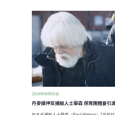
海岸、印尼火山的煙盒我們下公車後，走了1
上，公路旁較容易撿到寶特瓶、煙蒂或各種垃
機隨手扔出去的？健行的第一個小時，已撿了
白花」（用過的衛生紙）和飲品容器，有個台
早前下過雨，舊垃圾被雨水沖刷出來。最誇張
到一隻完整的靴子——為什麼健行會遺下靴子
看看台灣郊區、農村的垃圾。在
2024年09月05日
丹麥續押反捕鯨人士華森 保育團體憂引渡
知名反捕鯨人士華森（Paul Watson）7