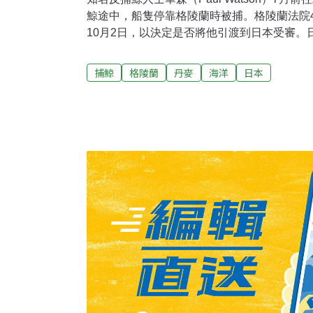
鯨途中，船隻停靠格陵蘭時被捕。格陵蘭法院
10月2日，以決定是否將他引渡到日本受審。日
殺鯨魚，華森在阻止捕鯨行動中，與日本捕鯨
被捕是根據日本12年前發出的逮捕令，指控
捕鯨
格陵蘭
丹麥
海洋
日本
支持華森的人士擔心他若被引渡，恐在監牢度
釋放華森。2010年代：拯救鯨魚 數度衝撞日
洋守護者協會」（Sea Shepherd Conservat
拿大與美國雙國籍。2010年代，日方以科學
在南極大量捕鯨。海洋守護者協會強力阻止，
生船體衝撞。