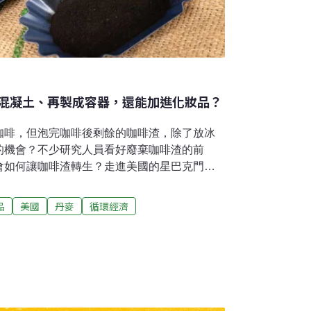
混凝土、再製成容器，還能加進化妝品？
咖啡，但泡完咖啡後剩餘的咖啡渣，除了放冰
的機會？不少研究人員看好廢棄咖啡渣的前
會如何讓咖啡渣轉生？走進美國的星巴克門
色桶子，裡面裝著一袋袋包裝好的咖啡渣，供
「咖啡渣具有多種用途，可以堆肥、驅除害
品
美國
丹麥
循環經濟
天然肥料！」讓人一目了然咖啡渣的功用，事
此。咖啡渣製成生物炭 為混凝土增加30%強
廢棄物，但他們的歸處可不只是垃圾掩埋場，
下，有了愈來愈廣泛的應用。其中一個備受矚
土中的部分沙子，神奇的是，研究發現加入咖
強度增加將近30%。主持這項研究的皇家墨