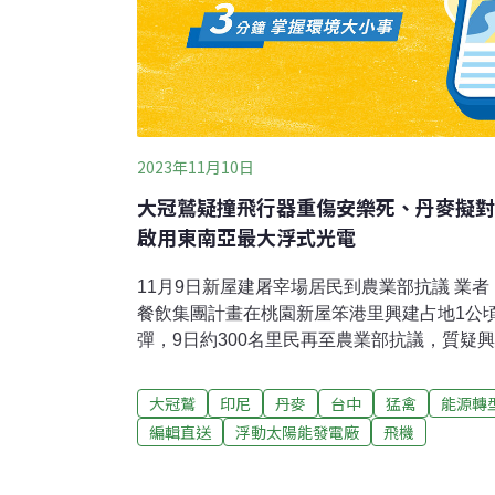
2023年11月10日
大冠鷲疑撞飛行器重傷安樂死、丹麥擬對
啟用東南亞最大浮式光電
11月9日新屋建屠宰場居民到農業部抗議 業
餐飲集團計畫在桃園新屋笨港里興建占地1公
彈，9日約300名里民再至農業部抗議，質疑
光，應發展觀光農業。業者回應，規畫新廠房
廠房、淨零碳排環境永續、提供在地就業及創
大冠鷲
印尼
丹麥
台中
猛禽
能源轉
方疑慮將持續積極溝通說明爭取支持。（聯合
編輯直送
浮動太陽能發電廠
飛機
疑撞上飛行器 截斷右翅、右腳安樂死台中市
報，在台中機場外的下滑道發現1隻大冠鷲，