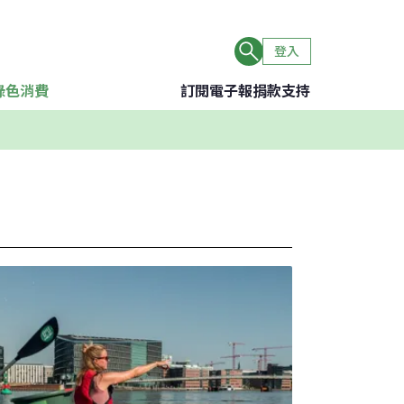
登入
綠色消費
訂閱電子報
捐款支持