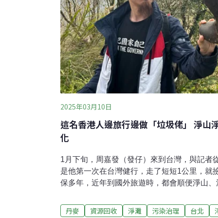
2025年03月10日
這名香港人邊旅行邊做「垃圾佬」 淨山
化
1月下旬，周嘉發（發仔）來到台灣，與記者
是他第一次在台灣健行，走了短短1公里，就
保多年，近年到國外旅遊時，都會順便淨山、
容易親近，但人多了，垃圾也跟著變多。以下
心》記者整理，從發仔的第一人稱視角撰寫，
丹麥
資源回收
淨灘
污染治理
台北
與山林、海灘環境的關係。香港的「名牌」、