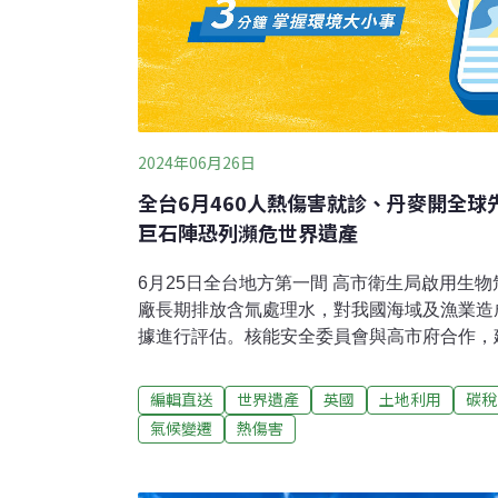
2024年06月26日
全台6月460人熱傷害就診、丹麥開全
巨石陣恐列瀕危世界遺產
6月25日全台地方第一間 高市衛生局啟用生
廠長期排放含氚處理水，對我國海域及漁業造
據進行評估。核能安全委員會與高市府合作，
氚分析實驗室。（中央社報導）WOAH認可 
考實驗室台灣於2013年發生鼬獾狂犬病，之
編輯直送
世界遺產
英國
土地利用
碳稅
界動物衛生組織（WOAH）狂犬病偶合計畫，
氣候變遷
熱傷害
成全球第14個WOAH認可的狂犬病參考實驗
熱成燒蕃薯 6月460人熱傷害就診