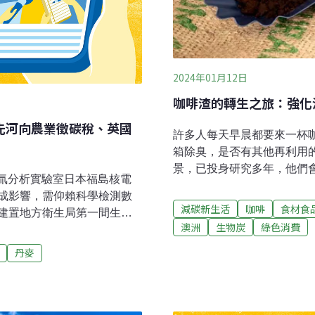
2024年01月12日
咖啡渣的轉生之旅：強化
球先河向農業徵碳稅、英國
許多人每天早晨都要來一杯
箱除臭，是否有其他再利用
景，已投身研究多年，他們
物氚分析實驗室日本福島核電
市，總能在角落看到一個黑
成影響，需仰賴科學檢測數
人免費取用。桶子上寫著：
減碳新生活
咖啡
食材食
建置地方衛生局第一間生物
蟲、身體磨砂，還是花園的
澳洲
生物炭
綠色消費
獸醫所成全球第14個狂犬病參
實上，咖啡渣的用處可不僅於
後獸醫所與國際合作、簽訂世
丹麥
度咖啡渣是日常生活常見的
檢測能力獲肯定，25日揭牌
近年來在各領域專家的研究
室。（中央社報導）全台高溫
目的新應用，就是取代混凝
啡渣的新配方，能讓混凝土的