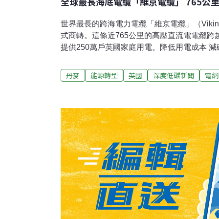
全球最長海底電纜「維京電纜」 765公
世界最長的跨海電力電纜「維京電纜」（Viking L
式商轉。這條近765公里的高壓直流電電纜跨
提供250萬戶英國家庭用電。降低用電成本 
纜於2019年動工，總容量達1.4GW。目前商
未來一年內將逐步提升至1.4GW。總經費達1
丹麥
能源轉型
英國
深度低碳新聞
電網
的維京電纜由英國國家電網（National Gri
Energinet合資興建。由於丹麥電力較為便
這個計畫累計可為英國省下超過5億英鎊（約新
於丹麥來說，進入英國高價電力市場，也有助
國電纜也有助減碳並提升能源安全。英國、丹
風力發電會受氣候影響。跨國電纜可以讓兩國
系統的再生能源占比。根