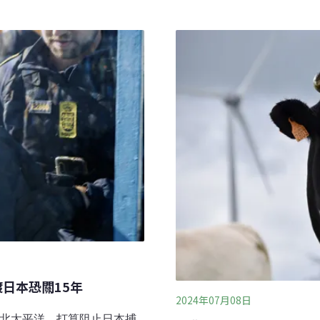
獎勵。國際市場研究機構Kan
公里的產業道路和階梯。在山
出，重視環境永續並不代表一
圾。有時會想，會不會是司
表示，他們希望採取永續行動
一整袋垃圾。最常見是「小
啤鋁罐還很有歷史感。可能
的是在風櫃嘴登山口附近撿
？我看不懂！有機會我也想
日本恐關15年
2024年07月08日
月前往北太平洋，打算阻止日本捕