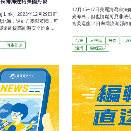
里長跨海連結英國丹麥
12月15~17日美麗海灣非
ink）2023年12月29日正
光海島，但也隨處可見非法
越北海，連結丹麥跟英國，可
官吳巡龍14日率同澎湖縣
減碳還能提高能源安全維京電
七岸巡隊、澎湖憲兵隊等共
轉的是第一期計畫的800MW，
澎湖聯合稽查小組共清查轄內
台東
阿根廷
丹麥
污
7億英鎊（約新台幣670億元）
再生能源
其中4件因涉及事業廢棄物
油污
編輯直送
d）與丹麥國有電網營運商
偵辦，另有5件則屬於行政
宜，國家電網預估未來十年內，
導）環團批業者丟廢棄滅火
台幣197億元）的電費。對
級致癌物結晶型二氧化矽，
提高售價。除了省電費，跨
消防人員及民眾致癌，還痛
麥兩國均大力發展風電，但
水安全，要求消防署等單位
互通有無，進一步提高電力