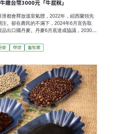
牛繳台幣3000元「牛屁稅」
泄都會釋放溫室氣體，2022年，紐西蘭領先
注。卻在農民的不滿下，2024年6月宣告取
品出口國丹麥。丹麥6月底達成協議，2030年
下來，每年每頭乳牛約要繳新台幣3100元左
了牛屁稅，還有野化濕地、土壤，造林、成立
丹麥
甲烷
畜牧業
持下，可望順利通過議會審查。讓丹麥成為全
家。