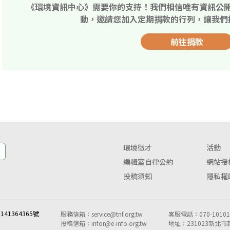
《環境資訊中心》需要你的支持！我們相信唯有資訊公
動，邀請您加入定期捐款的行列，讓我們
前往捐款
環境徵才
活動
編輯室自律公約
網站授
投稿須知
隱私權
41364365號
服務信箱：
service@tnf.org.tw
客服電話：070-10101-
投稿信箱：
infor@e-info.org.tw
地址：231023新北