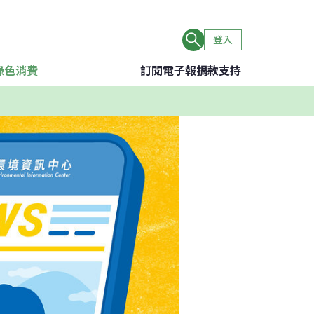
登入
綠色消費
訂閱電子報
捐款支持