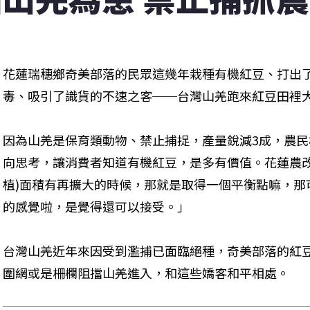
花蓮瑞穗鄉奇美部落的民眾這幾年栽種有機紅豆、打出
毒、吸引了識貨的不速之客──台灣山羌跑來紅豆田裡
因為山羌是保育類動物、禁止捕捉，產量銳減3成，農
向思考，讓消費者知道有機紅豆，是多有價值。花蓮農改
植)面積有再擴大的時候，那就是取得一個平衡點嘛，那
的感覺啦，是覺得還可以接受。」
台灣山羌近年來因受到濫捕已面臨絕種，奇美部落的紅
圍網或是柵欄阻擋山羌進入，和這些嬌客和平相處。