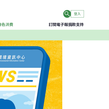
登入
綠色消費
訂閱電子報
捐款支持