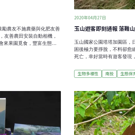
2020年04月27日
玉山遊客即刻通報 落難
鼓勵農友不施農藥與化肥友善
證，友善農田安裝自動相機，
玉山國家公園塔塔加園區，
會來果園覓食，豐富生態讓
困後極力要掙脫，不料卻愈
三年前與慈心有機農業基金
死亡，幸好當時有遊客發現
行列，並輔導申請綠色保育
場先用被單蓋住山羌頭、眼
2戶取得認證，在友善農田進
羌最後順利脫困，幸運逃過
、鼬獾、白鼻心、食蟹獴、
生物多樣性
南投
生態保
見證棲地復育成效。