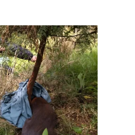
行疫情指揮中心宣布第三級警戒後，滿月圓國
，但園區依舊生氣蓬勃。在紅外線自動相機紀
或是夜晚皆穿梭於園區自在覓食、活動。園區
常只聞其聲，不見其影的台灣紫嘯鶇，另外青