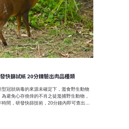
發快篩試紙 20分鐘驗出肉品種類
新型冠狀病毒的來源未確定下，濫食野生動物
。為避免心存僥倖的不肖之徒濫捕野生動物，
年時間，研發快篩技術，20分鐘內即可查出肉
執法、犯罪行為無所遁形。近年來台灣社會除
乎不需仰賴野生動物補給蛋白質。只是仍有少
商業捕獵野生動物時有所聞，而這常是導致野