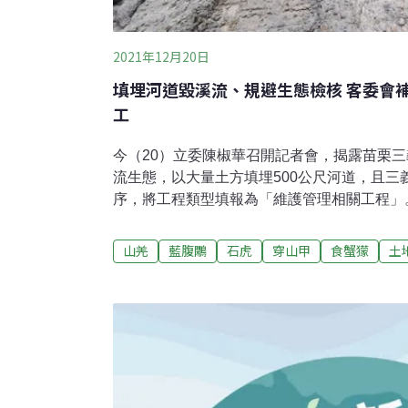
2021年12月20日
填埋河道毀溪流、規避生態檢核 客委會
工
今（20）立委陳椒華召開記者會，揭露苗栗
流生態，以大量土方填埋500公尺河道，且三
序，將工程類型填報為「維護管理相關工程」。
台灣生態學會理事王豫煌認為，未依法進行生
消，「再做下去整條秘境就毀了」。魚藤坪溪
山羌
藍腹鷴
石虎
穿山甲
食蟹獴
土
所規避生態檢核苗栗縣三義鄉的魚藤坪溪擁有
河谷，經常吸引民眾前來欣賞天然美景。由客
費辦理的「三義鄉魚藤坪客家聚步道串聯工程
接兩條不同的步道。然而，11月底陳椒華接獲
的河道被大量土方掩埋，原本在河道中可供民
除。荒野保護協會台中分會副分會長謝國發控
石深潭是大自然的珍貴禮物，但不當工程卻在