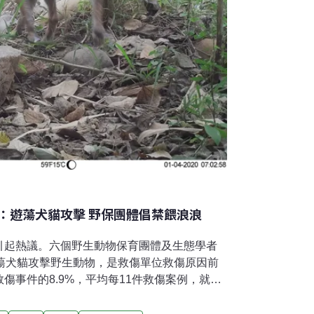
：遊蕩犬貓攻擊 野保團體倡禁餵浪浪
引起熱議。六個野生動物保育團體及生態學者
遊蕩犬貓攻擊野生動物，是救傷單位救傷原因前
傷事件的8.9%，平均每11件救傷案例，就有
出，捕捉、絕育及野放（即TNR）無法減少遊
物。野放石虎死亡個體 逾半與犬攻擊有關零撲