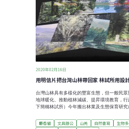
2020年02月16日
用明信片把台灣山林帶回家 林試所用設
台灣山林具有多樣化的豐富生態，但一般民眾
地球暖化、推動植林減碳、提昇環境教育，行
下簡稱林試所）今年搬出林業及生態保育研究
不著的神秘動植物，通通化身桌邊小物，讓你
試所所長張彬說，林試所雖然是百年老店，但
麝香貓
文具辦公
山羌
自然書寫
生物多
只是學術論文發表，更希望將各單位的研究成