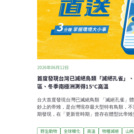
2026年06月12日
首度發現台灣已滅絕鳥類「滅絕孔雀」、
區、冬季南極洲測得15°C高溫
台大首度發現台灣已滅絕鳥類 「滅絕孔雀」
鈔上的帝雉，是台灣現存最大型特有鳥類，不
期發現，在「更新世時期」曾存在體型比帝雉
錄中首次證實存在的已滅絕鳥類物種。台大團
「滅絕孔雀」。（公視 報導）猛禽傷癒飛越3
野生動物
全球暖化
高溫
物種滅絕
山羌