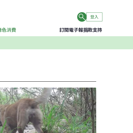
登入
綠色消費
訂閱電子報
捐款支持