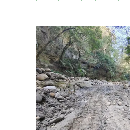
蹤記錄金管處以衛星追蹤傷癒東方鵟等猛禽，確
返。金管處表示，今年首啟衛星發報器追蹤計
監測，為猛禽保育與遷徙研究再添紀錄。（中