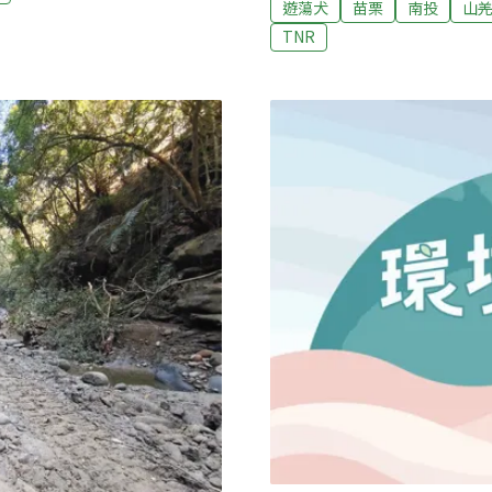
認其飛越逾3000公里北
遊蕩犬
苗栗
南投
山
殺政策自2017年實施至今
畫，讓醫療照護延伸至野外
TNR
公佈2022年全國遊蕩犬數量推
央社 報導）
2.46%。24日記者會上
野生動物的威脅最為迫切，
同身受。」她指出，2022
五隻追蹤個體就有一隻為犬
物的重叠度高，貓與石虎的