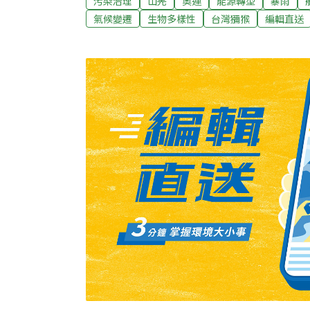
污染治理
山羌
奧運
能源轉型
暴雨
電初步判斷應是人為疏失，肇因仍在釐清中，
氣候變遷
生物多樣性
台灣獼猴
編輯直送
格審查台電檢討報告，才會核准再起動。（自