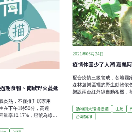
2021年06月24日
疫情休園少了人潮 嘉義
配合疫情三級警戒，各地國
森林遊樂區裡的野生動物依舊
過期食物、南歐野火蔓延
架設兩台紅外線自動相機，截
錄，拍下包括食蟹獴、山羌
高天氣炎熱，不僅推升居家用
台灣竹雞等3種鳥類。嘉義
動物與大環境變遷
山羌
在下午1時50分，高達
到的野生動物，休園期間雖
容量率10.17%，燈號為綠
台灣獼猴
雉、酒紅朱雀等野生動物們
號機反應爐急停 原能會：台電
來難得的「悠閒時光」。配
事件，原能會稍早表示，經台