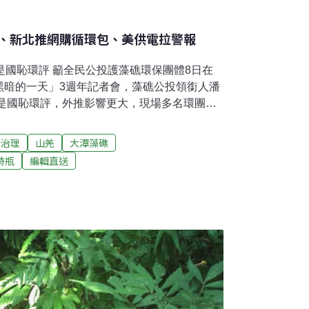
、新北推網購循環包、美供電拉警報
接是國恥環評 籲全民公投護藻礁環保團體8日在
黑暗的一天」3週年記者會，藻礁公投領銜人潘
接是國恥環評，外推影響更大，現場多名環團人
界珍寶」等口號，表達立場訴求，也呼籲全民
文生重申，燃氣發電的碳排放僅約燃煤的一
染治理
山羌
大潭藻礁
對我國能源轉型的推動不可或缺，在邁向淨零
特瓶
編輯直送
色。（中央社、聯合報報導）離岸躉購風場最
段的潛力風場將於2025年前全數併網，各家工
風場遲未出爐，因這是最後一個適用躉購價格
濟部能源局表示，已在進行最後審核，本月底
正式對外公告，最後一席躉購風場由誰遞補卡