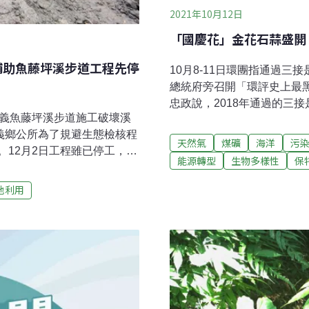
2021年10月12日
「國慶花」金花石蒜盛開
補助魚藤坪溪步道工程先停
10月8-11日環團指通過三
總統府旁召開「環評史上最
忠政說，2018年通過的三
三義魚藤坪溪步道施工破壞溪
士齊聲呼喊「大潭藻礁、世
義鄉公所為了規避生態檢核程
公投護藻礁。經濟部次長曾
天然氣
煤礦
海洋
污
12月2日工程雖已停工，但
半，中油第三天然氣接收站
能源轉型
生物多樣性
保
態檢核的工程，應該立即取
碳排的過程更扮演著關鍵角
旁新建步道 環團揭三義鄉公
後1席 月底揭曉台灣第二階
地利用
自然壯麗的峽谷地形和深潭
程如火如荼進行，麗威遞補
委會補助三義鄉公所九成經
的風場，備受業者矚目；經
」，打算新建吊橋棧道，串
有望簽署行政契約，屆時將
陳情，魚藤坪溪長達500公尺
位。（自由財經報導）
眾步行的天然巨石也遭移
訴，溪水千百年來洗鍊的巨
幾天之內，就將千年的自然