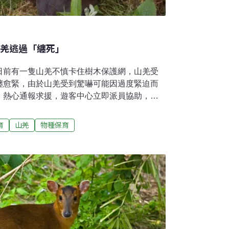
山羌逃過「纏死」
日前有一隻山羌不慎卡住樹木保護網，山羌受
纏愈緊，由於山羌受到驚嚇可能因過度緊迫而
，熱心通報求援，遊客中心立即派員協助，到
，待山羌不再躁動，再剪除圍網束縛，落難山
「纏死」劫難。
育
山羌
物種保育