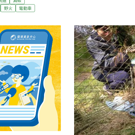
航運
減碳
新竹林管處表示，自中央流
目前無核安問題，後續將嚴
野火
電動車
家森林遊樂區暫停開放入園
由時報報導）
錄中發現，山羌不管在白天
工作人員更於步道上發現平
蛇、黑冠麻鷺也都