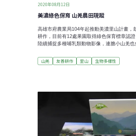
2020年08月12日
美濃綠色保育 山羌農田現蹤
高雄市府農業局104年起推動美濃里山計畫，
耕作，目前有12處果園取得綠色保育標章認
陸續捕捉多種哺乳類動物影像，連膽小山羌也
參與保育的農園主人驚喜不已。高雄市農業局
會組成輔導團隊，鼓勵山區農友加入友善耕作
山羌
友善耕作
里山
生物多樣性
標章。農業局輔導17戶農友投入友善耕作，1
行生物多樣性調查，陸續捕捉到穿山甲、野豬
麝香貓、山羌、獼猴與野兔等動物現蹤影像，