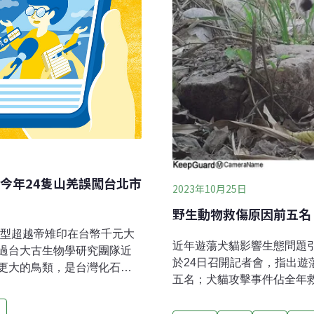
今年24隻山羌誤闖台北市
2023年10月25日
野生動物救傷原因前五名
體型超越帝雉印在台幣千元大
近年遊蕩犬貓影響生態問題
過台大古生物學研究團隊近
於24日召開記者會，指出
更大的鳥類，是台灣化石紀
五名；犬貓攻擊事件佔全年救
隊已將該物種正式命名為
一件是遭犬貓攻擊。團體指
000公里北返 金管處衛星追
蕩犬數量，呼籲禁餵遊蕩動