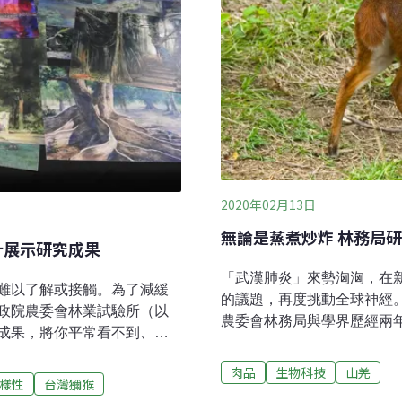
2020年02月13日
無論是蒸煮炒炸 林務局研
計展示研究成果
「武漢肺炎」來勢洶洶，在
難以了解或接觸。為了減緩
的議題，再度挑動全球神經
政院農委會林業試驗所（以
農委會林務局與學界歷經兩
成果，將你平常看不到、摸
品苦主，讓第一線人員有效
可以「把山林帶回家」。林
了原住民族傳統狩獵外，幾
肉品
生物科技
山羌
是每年的研究成果豐碩，不
樣性
台灣獼猴
數民眾基於競奢獵奇，導致
果、專業技術，透過規劃設