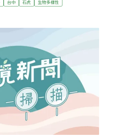
羌
台中
石虎
生物多樣性
六年，遊蕩犬貓數量持續上升。今年5月，農業部
估約16萬隻，比2021年調查的15.6萬隻增加
，台灣石虎保育協會秘書長陳美汀表示，遊蕩犬對
「我去野外做研究，也常被野狗攻擊，我蠻感
年在中部大安溪中游以無線電追蹤石虎，發現每
殺； 家犬出現點位與石虎和其他食肉目野生動
日間活動模式高度重叠，以致犬