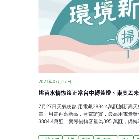
景觀大肆破壞。且
2021年07月27日
桃苗水情恢復正常台中轉黃燈、東奧丟未
7月27日天氣炎熱 用電飆3884.4萬瓩創新
電，用電再寫新高，台電證實，最高用電量發生
3884.4萬瓩；實際備轉容量為395 萬瓩，備轉
燈，代表供電充裕。（中央社報導）核二廠2
初判人為疏失核二廠2號機今發生反應爐急停