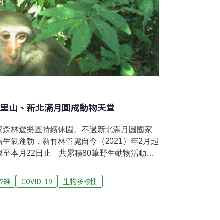
阿里山、新北滿月圓成動物天堂
家森林遊樂區持續休園。不過新北滿月圓國家
生氣蓬勃，新竹林管處自今（2021）年2月起
至本月22日止，共累積80筆野生動物活動紀
、鼬獾、台灣獼猴等6種哺乳類，以及藍腹鷴、
林管處近日也公布在阿里山國家森林遊樂區內拍
帝雉
COVID-19
生物多樣性
然少了遊客，但是山羌、台灣獼猴、黑長尾
紛紛自在的出來覓食，疫情讓許多野生動物迎
合疫情休園 新北滿月圓發現少見鳥類大方現身