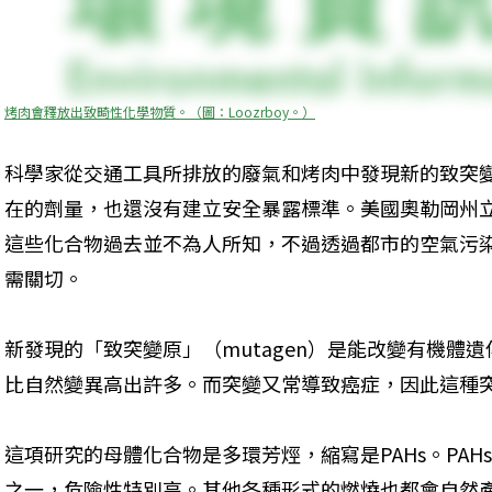
烤肉會釋放出致畸性化學物質。（圖：Loozrboy。）
科學家從交通工具所排放的廢氣和烤肉中發現新的致突
在的劑量，也還沒有建立安全暴露標準。美國奧勒岡州
這些化合物過去並不為人所知，不過透過都市的空氣污
需關切。
新發現的「致突變原」（mutagen）是能改變有機體
比自然變異高出許多。而突變又常導致癌症，因此這種
這項研究的母體化合物是多環芳烴，縮寫是PAHs。PA
之一，危險性特別高。其他各種形式的燃燒也都會自然產