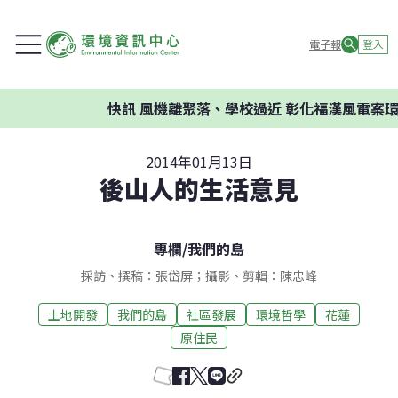
電子報
登入
快訊
風機離聚落、學校過近 彰化福漢風電案環委建
2014年01月13日
後山人的生活意見
專欄
/
我們的島
採訪、撰稿：張岱屏；攝影、剪輯：陳忠峰
土地開發
我們的島
社區發展
環境哲學
花蓮
原住民