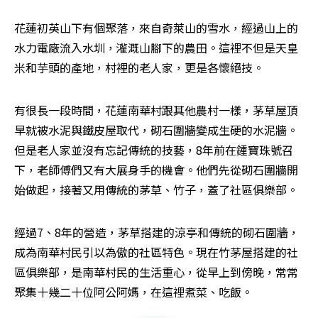
花蓮初英山下有個聚落，來自奇萊山的雪水，經過山上的
水力電廠流入水圳，灌溉山腳下的農田。這裡不但是天皇
米和芋頭的產地，村裡的老人家，更是各懷絕技。
有很長一段時間，花蓮南華村跟其他農村一樣，茅草屋頂
早就被水泥與鐵皮屋取代，砌石圍牆變成生硬的水泥牆。
但是老人家並沒有忘記傳統的技藝，8年前在鍾寶珠號召
下，老師傅們又有大展身手的機會。他們先從砌石圍牆開
始做起，接著又用傳統的茅草、竹子，蓋了社區俱樂部。
經過7、8年的營造，茅草搭建的涼亭和傳統的砌石圍牆，
成為南華村民引以為傲的社區特色。現在竹茅屋搭建的社
區俱樂部，是南華村民的生活重心，從早上到傍晚，常常
聚集十幾二十位阿公阿媽，在這裡煮菜、吃飯。