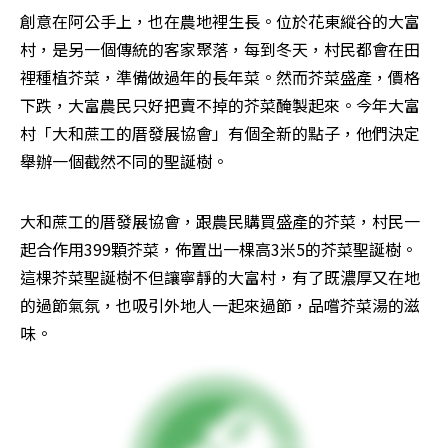
創意在阿公手上，也在農地裡生長。位於花東縱谷的大富
村，是另一個傳統的客家聚落，每到冬天，村民都會在田
裡種植芥菜，準備做過年的長年菜。然而芥菜盛產，價格
下跌，大富農民只好把賣不掉的芥菜醃製起來。今年大富
村「大和蔗工的厝發展協會」有個全新的點子，他們決定
舉辦一個截然不同的聖誕樹。
大和蔗工的厝發展協會，跟農民購買盛產的芥菜，村民一
起合作用399顆芥菜，佈置出一棵高3米5的芥菜聖誕樹。
這棵芥菜聖誕樹不但讓寧靜的大富村，有了既濃厚又在地
的過節氣氛，也吸引外地人一起來過節，品嚐芥菜湯的滋
味。