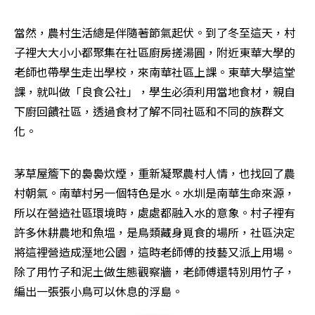
當然，農村生活總是伴隨著節氣起伏。到了冬至這天，村
子裡大大小小都聚集在社區廚房搓湯圓，附近東華大學的
老師也帶學生走出學校，來南華社區上課。東華大學這堂
課，就叫做「良食公社」，學生必須利用當地食材，親自
下廚回饋社區，透過食材了解不同社區和不同的族群文
化。
茅草屋簷下的裊裊炊煙，重新凝聚農村人情，也找回了農
村朝氣。南華村另一個特色是水。水圳是南華生命來源，
所以在營造社區環境時，處處都融入水的意象。村子裡有
許多休耕農地和魚塭，是鳥類藏身覓食的場所，社區決定
將這裡營造成溼地公園，這時老師傅的技藝又派上用場。
除了用竹子和泥土做生態觀察牆，老師傅還特別用竹子，
編出一張張小鳥可以休息的浮島。