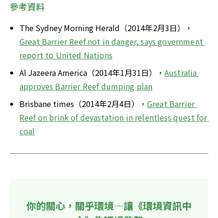
參考資料
The Sydney Morning Herald（2014年2月3日），
Great Barrier Reef not in danger, says government 
report to United Nations
Al Jazeera America（2014年1月31日），
Australia 
approves Barrier Reef dumping plan
Brisbane times（2014年2月4日），
Great Barrier 
Reef on brink of devastation in relentless quest for 
coal
你的關心，關乎環境—讓《環境資訊中