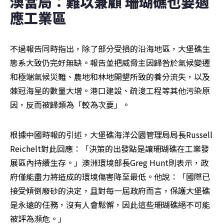
澳當局：難以兼顧 珊瑚礁也要適
應工業區
不過報告同時指出，除了部分受損的沿海地區，大堡礁生
態系大致仍完好無缺。報告並把威脅主因歸咎於氣候變遷
和極端氣候災難、農地和林地開墾所致的養分流失，以及
棘冠海星的數量大增。港口建設、疏浚工程等其他污染原
因，反而被歸類為「較為次要」。
根據中國時報的引述，大堡礁海洋公園管理局局長Russell 
Reichelt對此回應：「決策的出發點是讓珊瑚礁在工業發
展區內持續生存。」澳洲環境部長Greg Hunt則表示，政
府僅能盡力將造成的環境傷害降至最低。他說：「國際已
接受傾倒廢砂的決定，且對每一屆政府而言，保護大堡礁
是永遠的任務，沒有人會鬆懈，因此這些珊瑚礁絕不可能
被評為瀕危。」