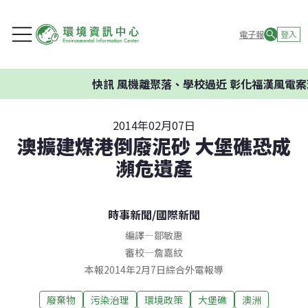
電子報
登入
快訊
風機離聚落、學校過近 彰化福漢風電案環
2014年02月07日
澳擴建煤港倒廢泥砂 大堡礁恐成
瀕危遺產
時事新聞
/
國際新聞
編譯
—
鄒敏惠
審校
—
詹嘉紋
本報2014年2月7日綜合外電報導
廢棄物
污染治理
環境政策
大堡礁
澳洲