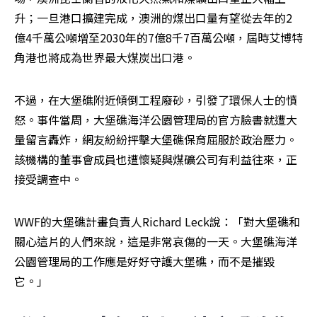
升；一旦港口擴建完成，澳洲的煤出口量有望從去年的2
億4千萬公噸增至2030年的7億8千7百萬公噸，屆時艾博特
角港也將成為世界最大煤炭出口港。
不過，在大堡礁附近傾倒工程廢砂，引發了環保人士的憤
怒。事件當周，大堡礁海洋公園管理局的官方臉書就遭大
量留言轟炸，網友紛紛抨擊大堡礁保育屈服於政治壓力。
該機構的董事會成員也遭懷疑與煤礦公司有利益往來，正
接受調查中。
WWF的大堡礁計畫負責人Richard Leck說：「對大堡礁和
關心這片的人們來說，這是非常哀傷的一天。大堡礁海洋
公園管理局的工作應是好好守護大堡礁，而不是摧毀
它。」