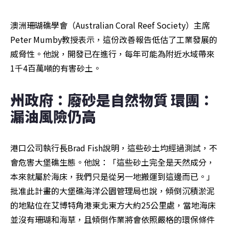
澳洲珊瑚礁學會（Australian Coral Reef Society）主席
Peter Mumby教授表示，這份改善報告低估了工業發展的
威脅性。他說，開發已在進行，每年可能為附近水域帶來
1千4百萬噸的有害砂土。
州政府：廢砂是自然物質 環團：
漏油風險仍高
港口公司執行長Brad Fish說明，這些砂土均經過測試，不
會危害大堡礁生態。他說：「這些砂土完全是天然成分，
本來就屬於海床，我們只是從另一地搬運到這邊而已。」
批准此計畫的大堡礁海洋公園管理局也說，傾倒沉積淤泥
的地點位在艾博特角港東北東方大約25公里處，當地海床
並沒有珊瑚和海草，且傾倒作業將會依照嚴格的環保條件