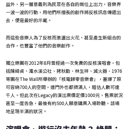
益外，另一層意義則為民眾在各自的崗位上出力，音樂界
一波一波的行動，用他們所擅長的創作將反核訊息傳遞出
去，便是最好的示範。
而這些音樂人為了反核而激盪出火花、甚至產生新組合的
合作，也豐富了他們的音樂創作。
獨立樂團在2012年8月曾經過一次免費的反核演唱會，包
括陳綺貞、濁水溪公社、拷秋勤、林生祥、滅火器、1976
等團在The Wall所舉辦的「核電歸零音樂會」，塞爆了原
可容納700人的空間，連門外也都擠滿人，粗估人數可達
千人。但此次在Legacy的演出票價定價1000元，售票狀況
甚至一度告急，最後有約500人願意購票入場聆聽，該場
地呈現半滿的狀況。