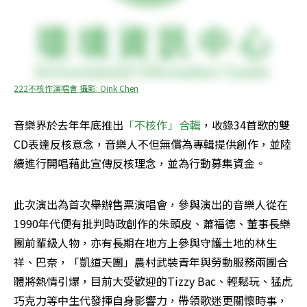
222不核作演唱會 攝影: Oink Chen
音樂界於去年年底推出
「不核作」合輯
，收錄34首歌的雙
CD表達反核意念，音樂人不但無償為專輯提供創作，並陸
續進行開唱藉此宣傳反核理念，並為行動募集資金。
此次演出為首次舉辦售票演唱會，參與演出的音樂人從在
1990年代便有批判時政創作的朱頭皮、蕭福德、董事長樂
團前輩級人物，亦有長期在地方上參與守護土地的林生
祥、巴奈，「凱道天團」農村武裝青年與勞動服務兩團合
體將熱情引爆，目前大受歡迎的Tizzy Bac、輕鬆玩、猛虎
巧克力等中生代發揮自身影響力，帶領歌迷更關懷時事，