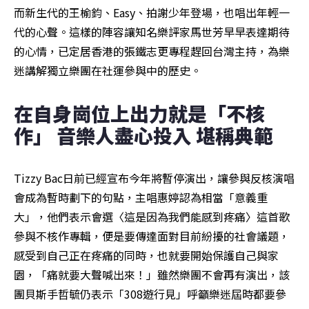
而新生代的王榆鈞、Easy、拍謝少年登場，也唱出年輕一
代的心聲。這樣的陣容讓知名樂評家馬世芳早早表達期待
的心情，已定居香港的張鐵志更專程趕回台灣主持，為樂
迷講解獨立樂團在社運參與中的歷史。
在自身崗位上出力就是「不核
作」 音樂人盡心投入 堪稱典範
Tizzy Bac日前已經宣布今年將暫停演出，讓參與反核演唱
會成為暫時劃下的句點，主唱惠婷認為相當「意義重
大」，他們表示會選〈這是因為我們能感到疼痛〉這首歌
參與不核作專輯，便是要傳達面對目前紛擾的社會議題，
感受到自己正在疼痛的同時，也就要開始保護自己與家
園，「痛就要大聲喊出來！」雖然樂團不會再有演出，該
團貝斯手哲毓仍表示「308遊行見」呼籲樂迷屆時都要參