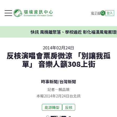
電子報
登入
快訊
風機離聚落、學校過近 彰化福漢風電案環委建
2014年02月24日
反核演唱會票房微涼 「別讓我孤
單」 音樂人籲308上街
時事新聞
/
台灣新聞
記者
—
賴品瑀
本報2014年2月24日台北訊
能源轉型
反核