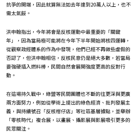
抗爭的開端，因此就算無法如去年達到20萬人以上，也不
需太氣餒。
洪申翰指出，今年將會是反核運動中最重要的「關鍵
年」，因為當局極可能將在今年下半年開始將核四運轉，
從觀察政經體系的作為中發現，他們已經不再做些虛假的
否認了，但洪申翰相信，反核民意仍是絕大多數，若當局
要強硬插入燃料棒，民間自然會展開強度更高的反對行
動。
在這場持久戰中，綠盟等民間團體也不斷的往更深與更廣
兩方面努力，例如從學術上提出的綠色經濟、批判發展主
義，與持續號召「反核柑仔店」等社區基層據點，並舉辦
「零核時代」複合展，以畫展、攝影展與影展吸引更多的
民眾關注。