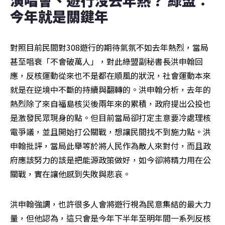
演唱會、遊行沒去年熱？ 綠盟：
今年就是關鍵年
對照目前民間對308遊行的期待氣氛不如去年熱烈，當局
甚至唱衰「不會破萬人」，對此綠盟副秘書長洪申翰回
應，反核運動從來也不是都在順風的狀況，社會運動本來
就是在逆境中不斷的持續與翻轉的。洪申翰分析，去年的
熱烈除了來自福島核災後兩年來的累積，政府提出公投也
是激發民眾現身的點。但目前當局卻打定主意要冷處理核
電爭議，並且開始打公關戰，想讓民間找不到施力點。洪
申翰批評，當局此舉等於將人民作為敵人來對付，而且政
府應該努力的該是把能源政策做好，如今卻將精力用在公
關戰，實在讓他感到失敗與悲哀。
洪申翰強調，也許很多人會將遊行視為民意集結的最大力
量，但他認為，這只會是今年下半年至明年間一系列反核