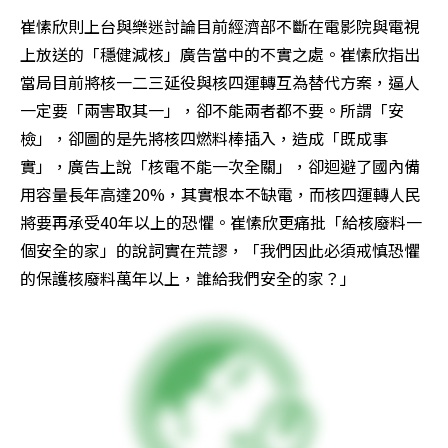
崔愫欣則上台與樂迷討論目前經濟部不斷在電影院與電視
上放送的「穩健減核」廣告當中的不實之處。崔愫欣指出
當局目前將核一二三延役與核四運轉互為替代方案，逼人
一定要「兩害取其一」，卻不能兩者都不要。所謂「安
檢」，卻圖的是先將核四燃料棒插入，造成「既成事
實」，廣告上說「核電不能一次全關」，卻迴避了國內備
用容量長年高達20%，其實根本不缺電，而核四運轉人民
將要再承受40年以上的恐懼。崔愫欣更痛批「給核廢料一
個安全的家」的說詞實在荒謬，「我們因此必須戒慎恐懼
的保護核廢料萬年以上，誰給我們安全的家？」