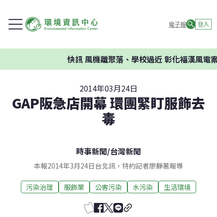
電子報
登入
快訊
風機離聚落、學校過近 彰化福漢風電案環委
2014年03月24日
GAP阪急店開幕 環團緊盯服飾去
毒
時事新聞
/
台灣新聞
本報2014年3月24日台北訊，特約記者廖靜蕙報導
污染治理
服飾業
公害污染
水污染
生活環境