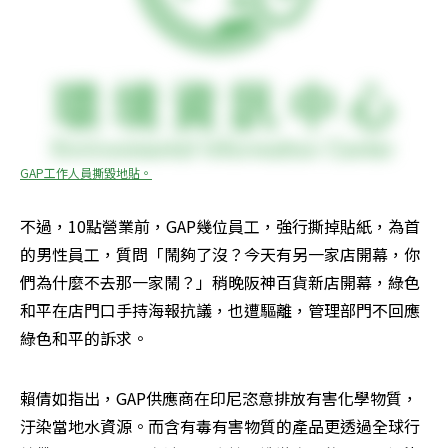
GAP工作人員撕毀地貼。
不過，10點營業前，GAP幾位員工，強行撕掉貼紙，為首
的男性員工，質問「鬧夠了沒？今天有另一家店開幕，你
們為什麼不去那一家鬧？」稍晚阪神百貨新店開幕，綠色
和平在店門口手持海報抗議，也遭驅離，管理部門不回應
綠色和平的訴求。
賴倩如指出，GAP供應商在印尼恣意排放有害化學物質，
汙染當地水資源。而含有毒有害物質的產品更透過全球行