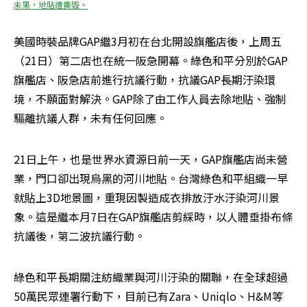
未果，地貼遭撕毀。
美國時裝品牌GAP繼3月初在台北開設旗艦店後，上周五
（21日）第二店也在統一阪急開幕。綠色和平分別於GAP
旗艦店、阪急店前進行抗議行動，抗議GAP長期汙染環
境，不願面對解決。GAP除了由工作人員去除地貼、強制
驅離抗議人群，未有任何回應。
21日上午，也是世界水資源日前一天，GAP旗艦店尚未營
業，門口卻出現烏黑的河川地貼。台灣綠色和平組織一早
就貼上3D地景圖，重現因製造成衣排放汙水汙染河川景
象。這是繼本月7日在GAP旗艦店剪綵時，以人體垂掛布條
抗議後，第二波抗議行動。
綠色和平長期關注紡織業與河川汙染的關聯，在全球超過
50萬民眾連署行動下，目前已有Zara、Uniqlo、H&M等