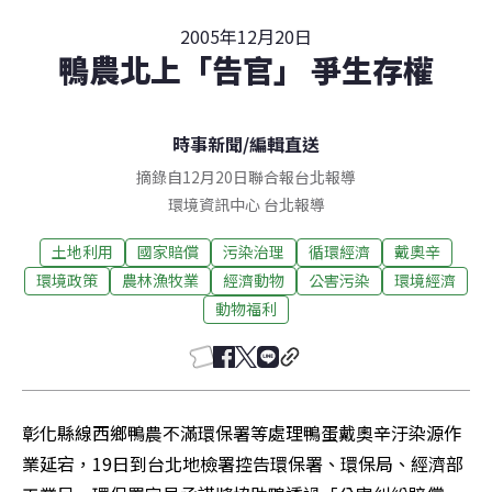
2005年12月20日
鴨農北上「告官」 爭生存權
時事新聞
/
編輯直送
摘錄自12月20日聯合報台北報導
環境資訊中心
台北
報導
土地利用
國家賠償
污染治理
循環經濟
戴奧辛
環境政策
農林漁牧業
經濟動物
公害污染
環境經濟
動物福利
彰化縣線西鄉鴨農不滿環保署等處理鴨蛋戴奧辛汙染源作
業延宕，19日到台北地檢署控告環保署、環保局、經濟部