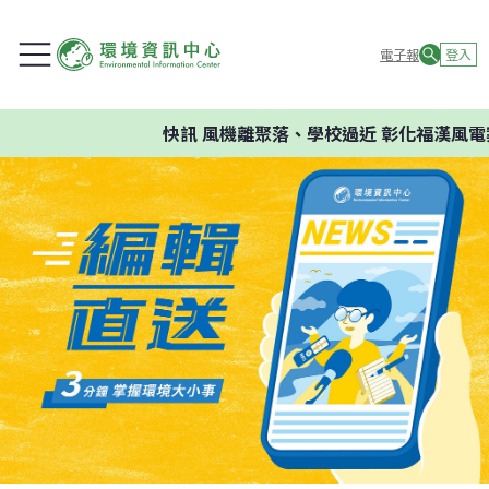
電子報
登入
快訊
風機離聚落、學校過近 彰化福漢風電