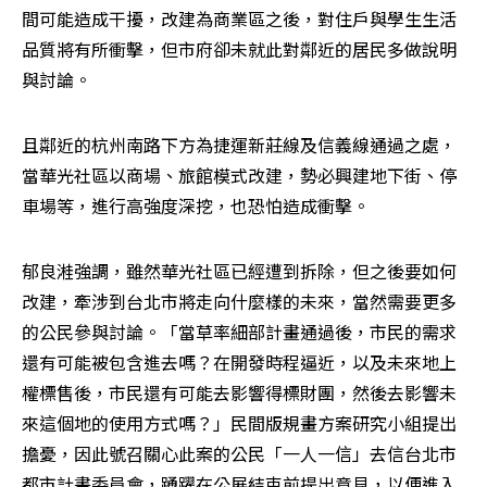
間可能造成干擾，改建為商業區之後，對住戶與學生生活
品質將有所衝擊，但市府卻未就此對鄰近的居民多做說明
與討論。
且鄰近的杭州南路下方為捷運新莊線及信義線通過之處，
當華光社區以商場、旅館模式改建，勢必興建地下街、停
車場等，進行高強度深挖，也恐怕造成衝擊。
郁良溎強調，雖然華光社區已經遭到拆除，但之後要如何
改建，牽涉到台北市將走向什麼樣的未來，當然需要更多
的公民參與討論。「當草率細部計畫通過後，市民的需求
還有可能被包含進去嗎？在開發時程逼近，以及未來地上
權標售後，市民還有可能去影響得標財團，然後去影響未
來這個地的使用方式嗎？」民間版規畫方案研究小組提出
擔憂，因此號召關心此案的公民「一人一信」去信台北市
都市計畫委員會，踴躍在公展結束前提出意見，以便進入