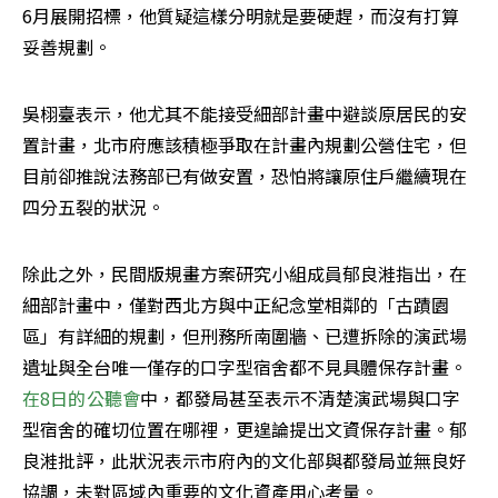
6月展開招標，他質疑這樣分明就是要硬趕，而沒有打算
妥善規劃。
吳栩臺表示，他尤其不能接受細部計畫中避談原居民的安
置計畫，北市府應該積極爭取在計畫內規劃公營住宅，但
目前卻推說法務部已有做安置，恐怕將讓原住戶繼續現在
四分五裂的狀況。
除此之外，民間版規畫方案研究小組成員郁良溎指出，在
細部計畫中，僅對西北方與中正紀念堂相鄰的「古蹟園
區」有詳細的規劃，但刑務所南圍牆、已遭拆除的演武場
遺址與全台唯一僅存的口字型宿舍都不見具體保存計畫。
在8日的公聽會
中，都發局甚至表示不清楚演武場與口字
型宿舍的確切位置在哪裡，更遑論提出文資保存計畫。郁
良溎批評，此狀況表示市府內的文化部與都發局並無良好
協調，未對區域內重要的文化資產用心考量。