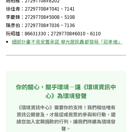
周柏雅：27297708#8202

徐佳青：27297708#7041、7141

李慶鋒：27297708#5008、5108

陳彥伯：27297708#7036、7136

阮昭雄：86631330；27297708#6010、6110
細部計畫不見安置承諾 華光居民轟都發局「莊孝維」
你的關心，關乎環境—讓《環境資訊中
心》為環境發聲
《環境資訊中心》需要你的支持！我們相信唯有
資訊公開普及，才能促成民眾的參與和行動，邀
請您加入定期捐款的行列，讓我們持續為環境發
聲。