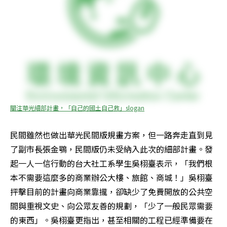
關注華光細部計畫，「自己的國土自己救」slogan
民間雖然也做出華光民間版規畫方案，但一路奔走直到見
了副市長張金鶚，民間版仍未受納入此次的細部計畫。發
起一人一信行動的台大社工系學生吳栩臺表示，「我們根
本不需要這麼多的商業辦公大樓、旅館、商城！」吳栩臺
抨擊目前的計畫向商業靠攏，卻缺少了免費開放的公共空
間與重視文史、向公眾友善的規劃，「少了一般民眾需要
的東西」。吳栩臺更指出，甚至相關的工程已經準備要在