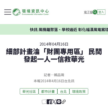
電子報
登入
快訊
風機離聚落、學校過近 彰化福漢風電案環委建
2014年04月16日
細部計畫淪「財團專用區」 民間
發起一人一信救華光
記者
—
賴品瑀
本報2014年4月16日台北訊
華光社區
都市計畫
台北
環境政策