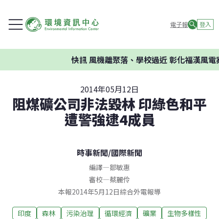
電子報
登入
快訊
風機離聚落、學校過近 彰化福漢風電案
2014年05月12日
阻煤礦公司非法毀林 印綠色和平
遭警強逮4成員
時事新聞
/
國際新聞
編譯
—
鄒敏惠
審校
—
蔡麗伶
本報2014年5月12日綜合外電報導
印度
森林
污染治理
循環經濟
礦業
生物多樣性