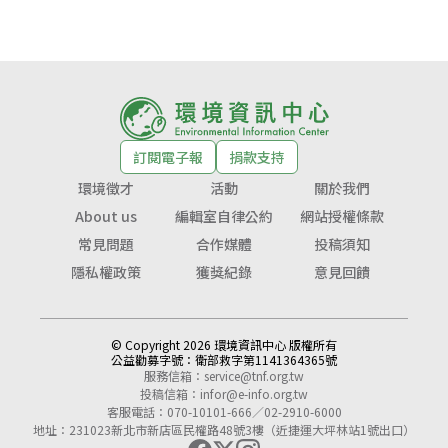
訂閱電子報
捐款支持
環境徵才
活動
關於我們
About us
編輯室自律公約
網站授權條款
常見問題
合作媒體
投稿須知
隱私權政策
獲獎紀錄
意見回饋
© Copyright 2026 環境資訊中心 版權所有
公益勸募字號：
衛部救字第1141364365號
服務信箱：
service@tnf.org.tw
投稿信箱：
infor@e-info.org.tw
客服電話：070-10101-666／02-2910-6000
地址：231023新北市新店區民權路48號3樓（近捷運大坪林站1號出口）