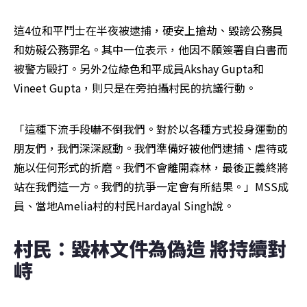
這4位和平鬥士在半夜被逮捕，硬安上搶劫、毀謗公務員
和妨礙公務罪名。其中一位表示，他因不願簽署自白書而
被警方毆打。另外2位綠色和平成員Akshay Gupta和
Vineet Gupta，則只是在旁拍攝村民的抗議行動。
「這種下流手段嚇不倒我們。對於以各種方式投身運動的
朋友們，我們深深感動。我們準備好被他們逮捕、虐待或
施以任何形式的折磨。我們不會離開森林，最後正義終將
站在我們這一方。我們的抗爭一定會有所結果。」MSS成
員、當地Amelia村的村民Hardayal Singh說。
村民：毀林文件為偽造 將持續對
峙