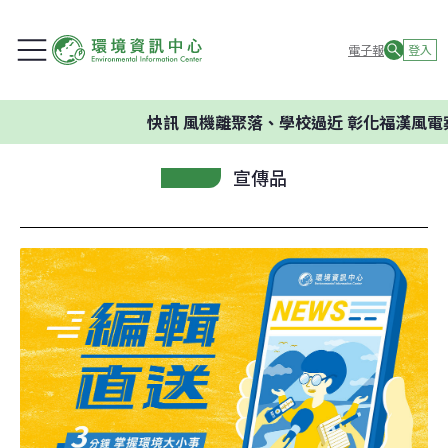
電子報
登入
快訊
風機離聚落、學校過近 彰化福漢風電
宣傳品