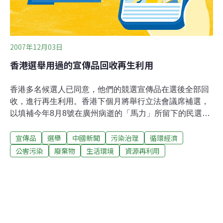
2007年12月03日
香港選舉用過的宣傳品回收再生利用
香港多名候選人已同意，他們的競選宣傳品在選後全部回
收，進行再生利用。香港下個月將舉行立法會議席補選，
以填補今年8月8號在廣州病逝的「馬力」所留下的民選議
席空缺。8名候選人中有5人已經同意捐出所有的宣傳品，
宣傳品
選舉
中國新聞
污染治理
循環經濟
例如：塑膠質材的旗幟、以及標語橫條，提供給「地球之
友」進行再生利用。 香港這次補選最引人注意的是兩名鐵
公害污染
廢棄物
生活環境
資源再利用
娘子─前政務司司長「陳方安生」與前保安局局長「葉劉
淑儀」的激烈競爭。「葉劉淑儀」已經同意加入回收再生
計畫，但是「陳方安生」還沒有做出回應。「地球之友」
表示，稍早前，區議會選舉就用掉1萬7千多幅塑膠宣傳
品，香港中文大學學生協助回收部分宣傳品，加工製作成
環保袋。「地球之友」表示，希望下個月的立法會補選也