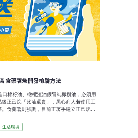
癌 食藥署急開發檢驗方法
統進口棉籽油、橄欖渣油假冒純橄欖油，必須用
品級正己烷「比油還貴」，黑心商人若使用工
等。食藥署則強調，目前正著手建立正己烷檢
售油皆不得檢出。田秋堇表示，衛福部昨天公
包含多款的調合油，可能混摻棉籽油，國內化工
生活環境
%的棉籽油、橄欖渣油都必須以正己烷精煉、