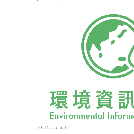
選購食用油時提供參考方針，但是民眾最期待
商拿出誠信。四大罪狀之一：偷摻棉籽油此次
的驚人事實是：店家、中下游廠商、許多民眾
聽說對人體有害但非常低價的「棉籽油」，因
底如何？資料整理：耿璐；製表；環境資訊中
的最主要兩間廠商為「大統長基」及「富味鄉
兩家廠商幾乎分別握有四成及
2013年10月30日