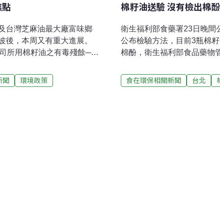
焦點
棉籽油送驗 沒有檢出棉酚
及台灣芝麻油最大廠富味鄉
衛生福利部食藥署23日晚
波後，本周又有重大進展。
公布檢驗方法，目前3瓶棉
司所用棉籽油之有毒殘餘──
棉酚，衛生福利部食品藥物
部做出食品業者史上最高的
鄉食品股份有限公司」的棉
得，並做出在本月底前改善
基食品廠有限公司」的純棉
新聞
環境政策
食在環保相關新聞
台北
司董事長高振利於2006年成
間公布檢驗結果，科長曾素
類共12種。自由時報報導，
藥署同時也在官網上公布檢驗
煮時出現嗆鼻味。縣府隨即
中國大陸是0.02%，國內
酒中有11種以食用酒精稀釋
品藥物管理署持續進行其他
釀造，而是清一色以濃縮果