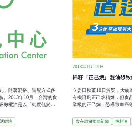
2013年11月19日
棉籽「正己烷」混油恐致
純，隨著混搭、調配方式多
立委田秋堇18日質疑，大
。2013年10月，台灣的食
有機溶劑正己烷精煉，但食
級橄欖油是以「純度低於
業級的正己烷，恐導致血癌
出多家廠商造假，甚至台灣製
驗方法，近期公告，要求市
料理都會使用上的油品，一
布110款的合格油品名單，
活環境
食在環保相關新聞
棉籽油
油安問題，也為消費者未來
專家早警告，含油量低於20