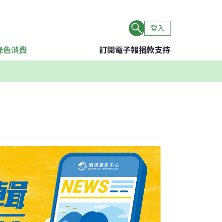
登入
綠色消費
訂閱電子報
捐款支持