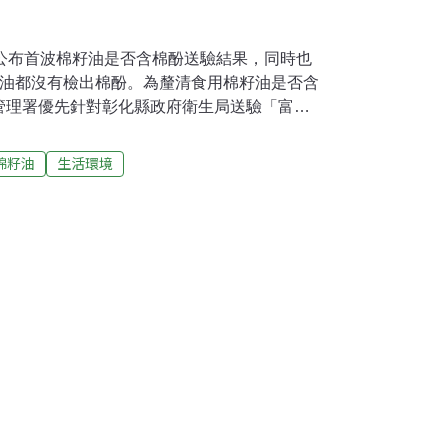
間公布首波棉籽油是否含棉酚送驗結果，同時也
籽油都沒有檢出棉酚。為釐清食用棉籽油是否含
管理署優先針對彰化縣政府衛生局送驗「富味
籽油（精煉）、棉籽原油（粗煉）及「大統長
籽油（粗煉）進行棉籽酚檢驗。食藥署23日晚
棉籽油
生活環境
香表示，這3瓶棉籽油產品都沒有檢出棉酚。食
方法，國內實驗室將含量訂為0.01%以下，而
儀器設定較嚴格，而結果顯示棉籽油中無棉酚。食
油品檢驗，檢驗結果將陸續發布。