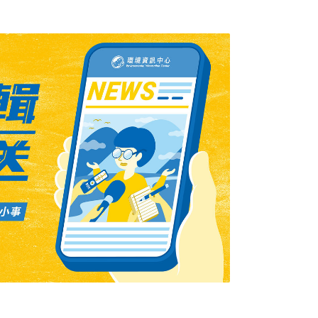
沒檢驗，不該貿然背書調合油的安全。食品級
調，黑心商人極可能用工業級正己烷取代，過
苯等3種致癌物未完全揮發掉，對人體肝腎有
可能導致血癌。衛生福利部食品藥物管理署長
有正己烷檢驗方法，食藥署還在開發中，將於
律不得檢出正己烷。至於有盤商爆料，因為大