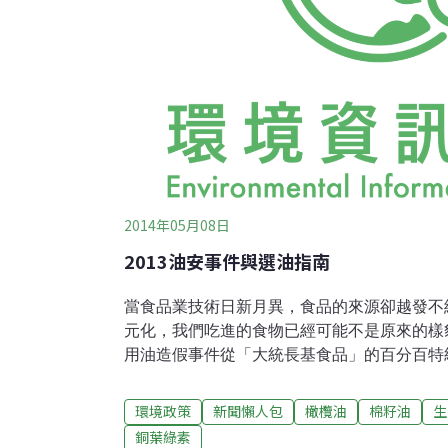
2014年05月08日
2013油安事件與選油指南
當食品業技術日新月異，食品的來源卻越發不
元化，我們吃進的食物已經可能不是原來的樣貌
用油造假事件從「大統長基食品」的百分百特
50%的調和橄欖油」銷售開始延燒，繼而爆
油產業長久以來混油不標示的積習。作為所有
環境政策
新聞懶人包
橄欖油
棉籽油
生
出問題馬上讓大眾無所適從，在此先簡單整理
銅葉綠素