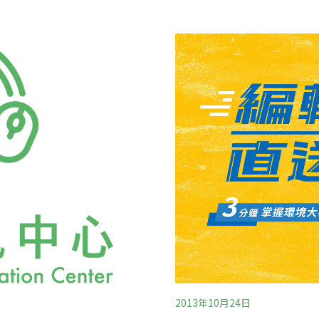
的應當是政府拿出方針、廠
萃取，質疑衛福部連檢驗都
油安事件第一個讓民眾恐慌
正己烷比油更貴！田秋堇強
食用的大統長基油品，摻有
程中，如果正己烷、苯和甲
此爆紅的棉籽油身世真相到
害，還會出現致癌物，下肚
心此次棉籽油風波捉出濫用
葉明功坦承，目前國內還沒
」，因為根據檢方說法，此
近期公告，並要求市售油一
統不退款，退貨的10萬多
2013年10月24日