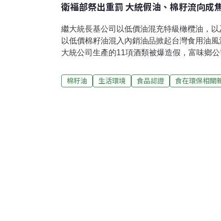
衛福部祭出重罰 大統假油、棉籽流向成
繼大統長基公司以低價油混充特級橄欖油，以
以低價棉籽油混入內銷油品掀起台灣食用油風
大統公司生產的11項酒類被爆造假，富味鄉公
棉籽粕的流向也遭質疑。這次假油風波讓衛福
裁罰紀錄，亦是衛福部首次向業者追討不法所
棉籽油
生活環境
食品認證
食在環保相關
的承諾。米酒、水果酒非釀造 成本低廉大統公
立子公司大聯製酒公司，生產以米酒為主的酒
日前彰化縣府財政處接獲民眾檢舉大聯米酒烹
前往抽驗，根據配方表和相關資料，確認12種
後加香料，不僅米酒不含米，水果酒也非發酵
汁混入食用酒精中，成本只要8至10元。