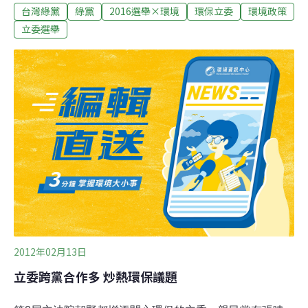
台灣綠黨
綠黨
2016選舉×環境
環保立委
環境政策
共獲得385,250票，得票率3.16%。兩黨區域立委也全軍覆
沒，最終，綠社盟與樹黨今年無法踏入國會殿堂。綠社盟
立委選舉
16日晚間針對選舉結果召開記者會，綠黨召集人李根政表
示，「確實得票不如預期，我們奮戰過了，但離成功還有
一段距離，我們坦承接受這樣的結果……，但參政的道路
我們不會停止。」針對執政黨輪替，他表示，未來四年的
台灣，不會因為新的總統，所有挑戰自動消失，「我們憂
心的是，國會內需要強而有力的反對黨」、「綠社盟會強
力監督新政府的施政，持續扮演監督國家發展的角色。」
環境優先政黨票 近三屆逐步提高回顧2008第七屆與2012
第八屆立委選情，台灣綠黨作為唯一主張環境優先的政
黨，
2012年02月13日
立委跨黨合作多 炒熱環保議題