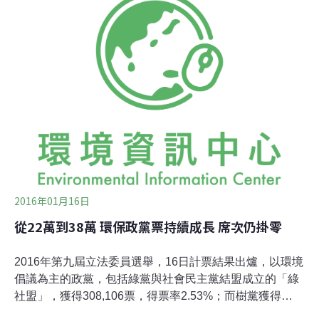
團批評抹黑的陳超明，主張貫穿中央山脈開國道六號的
「花蓮王」傅崐萁，任內大力為農地工廠護航的林岱樺都
高票當選。新一屆立委的後續問政表現，需賴民間高度監
督。民進黨佔國會多數 綠黨挫敗 民眾黨成第三大黨2020
年第十屆立法委員選舉，11日計票結果出爐，民進黨以61
席再度過半，雖比上一屆失手7席，仍蟬聯國會最大黨。
緊追在後的國民黨拿到38席，比上一屆多3席。去年異軍
突起的台灣民眾黨，這次繳出亮眼成績，首次以小黨之姿
拿下不分區5席，取代親民黨，成為國會第
2016年01月16日
從22萬到38萬 環保政黨票持續成長 席次仍掛零
2016年第九屆立法委員選舉，16日計票結果出爐，以環境
倡議為主的政黨，包括綠黨與社會民主黨結盟成立的「綠
社盟」，獲得308,106票，得票率2.53%；而樹黨獲得
77,174票，得票率0.63%；兩黨均無席次。若兩者相加，