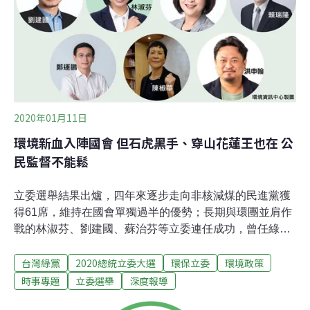
水資源保育聯盟、惜根台灣協會等「全國NGOs環境會
議」籌備委員會成員今天共同舉辦記者會要求，政黨不分
區立委名單人選，應長期關注環境、具有生態保育專業、
擅長黨政溝通協調能力、沒有「MeToo」性騷擾事件等。
台灣公民參與協會理事長何宗勳指出，過去20多年，由於
環保立委捍衛環境，讓開發派能有所節制，如田秋堇、邱
文彥、陳曼麗等，還有現任立委洪
2020年01月11日
環境新血入陣國會 但石虎黑手、穿山花蓮王也在 公
民監督不能鬆
立委選舉結果出爐，四年來逐步走向非核減煤的民進黨獲
得61席，維持在國會單獨過半的優勢；長期與環團並肩作
戰的林淑芬、劉建國、蘇治芬等立委連任成功，曾任綠盟
幹部的洪申翰、「環保鐵娘子」陳椒華則以政壇新人之姿
台灣綠黨
2020總統立委大選
環保立委
環境政策
進入國會，為國會的環境價值注入新基因。但另一方面，
承諾持續推動礦業法修法與啟動大潭藻礁自然地景審議的
時事專題
立委選舉
深度報導
當選人仍屬少數。而對石虎不友善、曾說路殺是炒作被環