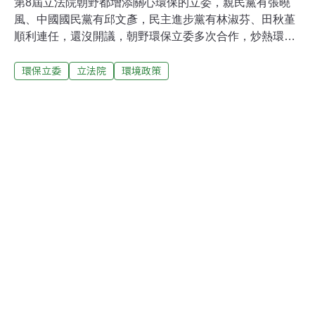
第8屆立法院朝野都增添關心環保的立委，親民黨有張曉
風、中國國民黨有邱文彥，民主進步黨有林淑芬、田秋堇
順利連任，還沒開議，朝野環保立委多次合作，炒熱環保
議題。第8屆立委報到隔天，中國國民黨籍立委、前環保
環保立委
立法院
環境政策
署副署長邱文彥，就與親民黨籍立委張曉風、民進黨籍立
委田秋堇，召開跨黨派記者會，關心屏東縣萬巒鄉五溝湧
泉濕地排水改善工程問題，希望這項工程能夠有緩衝空
間，以保留這塊濕地。張曉風13日再度與民進黨籍立委林
淑芬合作，為的則是聯勤陽明山招待所與業者簽約ROT開
發溫泉旅館，張曉風、林淑芬都認為溫泉旅館與該地的使
用許可範圍不同，希望這項開發案能夠踩剎車。林淑芬與
張曉風在202兵工廠的濕地保育問題上開始合作，2人對於
國軍閒置營區的使用，長期以來都相當關注。林淑芬與張
曉風10日一起拜會內政部長李鴻源，希望相關單位能夠依
法行政。林淑芬說，她與張曉風為了土地環境議題努力，
政黨色彩不是問題，也與政黨顏色無關，接下來