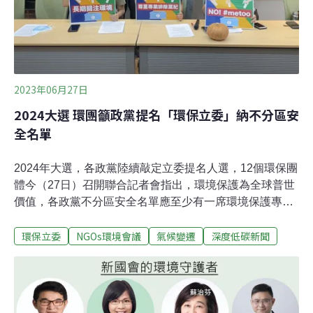
2023年06月27日
2024大選 環團籲政黨提名「環保立委」納不分區安
全名單
2024年大選，各政黨陸續敲定立委提名人選，12個環保團
體今（27日）召開聯合記者會指出，環境保護為全球普世
價值，各政黨不分區安全名單應至少有一席環境保護專業
的委員。台灣環境保護聯盟會長葉國樑表示，區域立委在
環保立委
NGOs環境會議
氣候變遷
深度低碳新聞
單一選區兩票制的制度下，小黨難以突圍，因此不分區立
委名單更顯重要。2050淨零碳排牽涉能源、碳稅、海洋、
生態等面向，環境議題日趨複雜，能替環境發聲的立委，
一定要在各政黨不分區安全名單中。環境議題日趨複雜 環
保立委須納不分區安全名單台灣蠻野心足生態協會、台灣