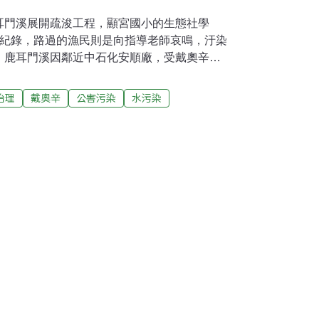
耳門溪展開疏浚工程，顯宮國小的生態社學
、紀錄，路過的漁民則是向指導老師哀鳴，汙染
。鹿耳門溪因鄰近中石化安順廠，受戴奧辛汙
與河中的魚蝦，安全性都遭到環保人士質疑。
泥的安全值標準數據，對於問題底泥的處置，
治理
戴奧辛
公害污染
水污染
利單位出面，以疏浚工程的方式一併解決鹿耳