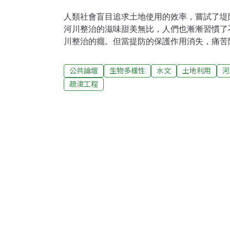
人類社會盲目追求土地使用的效率，嘗試了堤
河川整治的滋味甜美無比，人們也漸漸習慣了
川整治的癮。但當提防的保護作用消失，痛苦
河川整治的處方；一次又一次，我們以河川整
會痛苦。整個社會猛灌著可以逃避現實的「河
公共論壇
生物多樣性
水文
土地利用
河
原本來就會氾濫的現實）、吸食著讓人產生錯
疏浚工程
為有了河川整治就可以高枕無憂），讓「河川
（讓河川生態遭受嚴重破壞）。現代社會患的
們付出了慘重社會、經濟、以及生態環境成本
分：我們從河流取水以滿足水資源需求、想要
望在溪流中戲水。但同時，我們也非常害怕河
河流，大多數的人若不是聯想到讓河流烏黑發
污染，就是想到讓家園變色的恐怖水災。