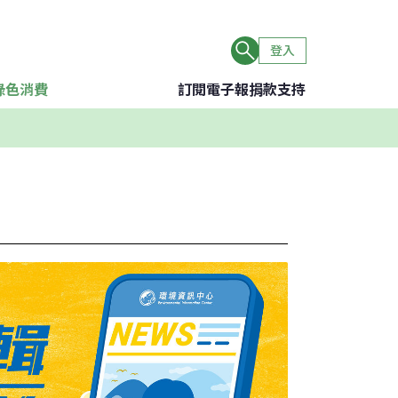
登入
綠色消費
訂閱電子報
捐款支持