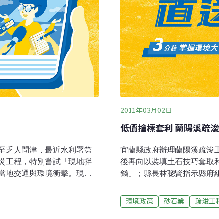
2011年03月02日
低價搶標套利 蘭陽溪疏
至乏人問津，最近水利署第
宜蘭縣政府辦理蘭陽溪疏浚
災工程，特別嘗試「現地拌
後再向以裝填土石技巧套取利
當地交通與環境衝擊。現場
錢」；縣長林聰賢指示縣府
先行堆置，設法外運標售，
期蘭陽溪疏浚工程，疏浚量1
用河道整理的土石，在現場
元價格得標，總價1398萬
環境政策
砂石業
疏浚工
代原有疏鬆的河床地盤，達
成本約20元，業者以不到