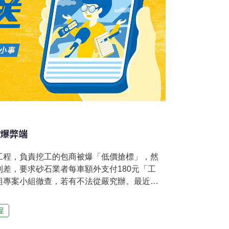
浚爆弊端
工程，負責挖工的包商被爆「低價搶標」，然
差，要求砂石業者每車額外支付180元「工
組專案小組徹查，若有不法從嚴究辦。最近一
50萬立方米，承攬挖工的包商以每立方米9.26
元。縣府民政處長陳文昌說，市場每立方米挖工
程
一半價格「搶標」，根本不符成本。為何要「搶