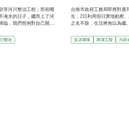
防等河川整治工程；而初嚐
台南市政府工務局即將對鹿
不淹水的日子，繼而上了河
生，2日利用假日實地勘察
降臨，我們照例對自己開立
之名不除，生活將無以為繼
治工程來回應災難造成的社
染事件的波及，河川的底泥
川整治」烈酒（逃避洪氾平
由於國內目前並沒有河川底
川整治
生活環境
疏浚工程
污染
覺的「河川整治」毒品（以
相關單位後來協調決定由水
整治」摧殘著自己的身體
門溪的「汙名」。
「河川整治上癮症」，讓我
。人與河流的關係密不可
有美麗的水景相伴、甚至渴
流。尤其是在台灣。一提到
臭、讓魚兒大量暴斃的河川