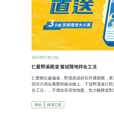
2015年07月23日
仁愛野溪疏浚 嘗試現地拌合工法
仁愛鄉位處偏遠，野溪疏浚砂石外運困難，甚
四河川局在萬豐村曲冰橋上、下游野溪進行防
合工法」，不僅改良現地地盤，也大幅降低對
工程人員表示，以往野溪疏浚須將清除的土石
目前嘗試的「現地拌合工法」新工法，則是利
南投
疏浚工程
直接與水泥進行拌合，回填於開挖的溝槽，取