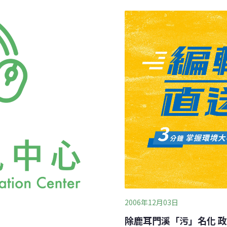
抗沖刷力與承載能力，而且
標」？市場人士透露，「挖
，可大幅降低對當地交通與
壓填幾次，土石密度高就載
鬆，很快就滿了，每輛車載重
元，就有2百至4百元價差
的包商以「不符成本」為由，
福利，許多業者換算認為有
挖工常以
2006年12月03日
除鹿耳門溪「污」名化 