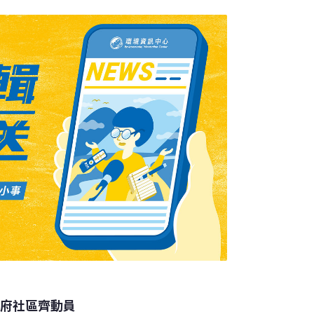
工」可控制砂石車載運量，自己的車用怪手多
的多；別家車不只排隊耗費時間，裝填也蓬
量可差到1至2立方米，縣府每立方米售價2百
，利潤不小。縣府接獲砂石業者檢舉，承攬挖工
要求業者額外支付180元費用，才能享有同等
利可圖多願配合。不願配合的業者百受刁難，
政府社區齊動員