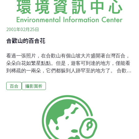
2001年02月25日
合歡山的百合花
看過一張照片，在合歡山有個山坡大片盛開著台灣百合，
朵朵白花如繁星點點。但是，遊客可到達的地方，僅能看
到稀疏的一兩朵，它們都躲到人跡罕至的地方了。 合歡山
的百合要經歷寒冬冰雪和貧瘠的碎石環境的雙重考驗﹔雖
百合
攝影賞析
然長得不高，依舊昂然地開花。整個暗紅色的花苞，也和
八斗子、水璉、錦山….不同，非常特殊。 歡迎大家有空
時，到台灣百合同好會http://club.kimo.com.tw/clubs/Lily來
坐坐ㄛ