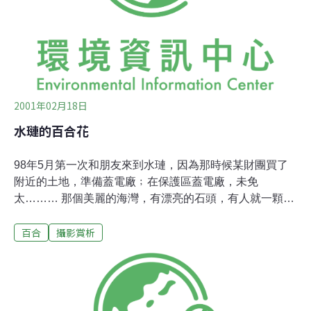
2001年02月18日
水璉的百合花
98年5月第一次和朋友來到水璉，因為那時候某財團買了
附近的土地，準備蓋電廠﹔在保護區蓋電廠，未免
太……… 那個美麗的海灣，有漂亮的石頭，有人就一顆顆
挑選裝成一包包﹔旁邊就是牛山，也當然有許多牛在四處
百合
攝影賞析
遊蕩，而且有許多漂亮的百合花喔。山坡上低一點的地方
都是短草，百合花也長得低矮﹔較高的地方有矮樹和草
叢，百合花就會伸得長一些，好照到太陽。 可是，看到遊
客摘走大把含苞的百合，他們不知道摘了一朵花的影響和
嚴重性！最近，在網路上知道水璉社區已經在執行野百合