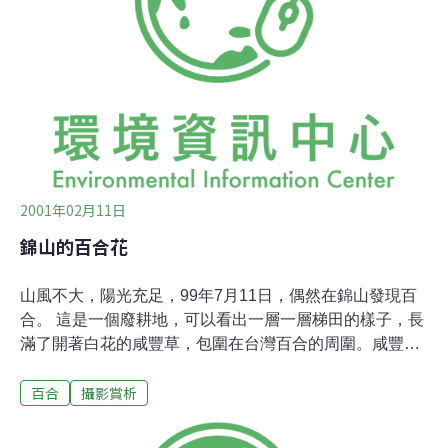
的復育計劃了。加油。加油。
2001年02月11日
錦山的百合花
山風不大，陽光充足，99年7月11日，偶然在錦山發現百
合。 這是一個廢耕地，可以看出一層一層梯田的樣子，長
滿了開著白花的咸豐草，包圍在台灣百合的周圍。咸豐草
長高到人的腰胸之間，百合長得還要高，以爭取更多的陽
百合
攝影賞析
光。這裡的百合花，甚至可以長的比人還高，鱗莖如拳頭
般大。 小小一塊廢耕地，就可以是台灣百合生長的樂園。
開花也由最上層的梯田逐次往下層盛開，令人讚嘆自然的