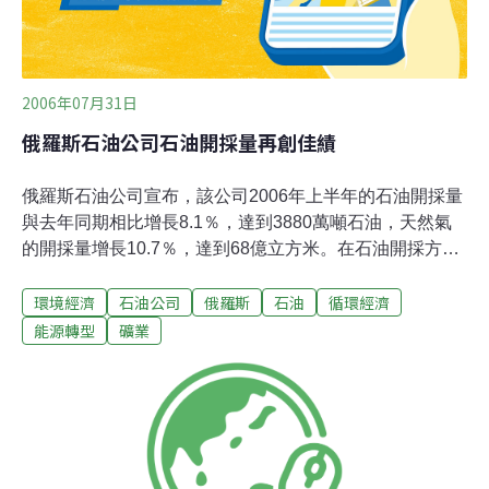
2006年07月31日
俄羅斯石油公司石油開採量再創佳績
俄羅斯石油公司宣布，該公司2006年上半年的石油開採量
與去年同期相比增長8.1％，達到3880萬噸石油，天然氣
的開採量增長10.7％，達到68億立方米。在石油開採方面
多家俄羅斯的石油公司取得了較好成績：尤甘斯克石油天
環境經濟
石油公司
俄羅斯
石油
循環經濟
然氣公司上半年開採石油2690萬噸（2005年上半年為
2480萬噸），北方石油公司280萬噸（2005年同期為220
能源轉型
礦業
萬噸），俄羅斯石油－薩哈林海洋石油天然氣公司97.66萬
噸（去年同期為89.76萬噸），俄羅斯石油－斯塔夫羅波爾
石油天然氣公司54.63萬噸（去年同期為44.76萬噸）。