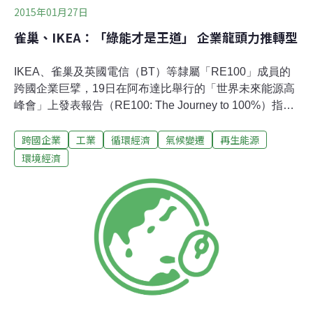
2015年01月27日
雀巢、IKEA：「綠能才是王道」 企業龍頭力推轉型
IKEA、雀巢及英國電信（BT）等隸屬「RE100」成員的
跨國企業巨擘，19日在阿布達比舉行的「世界未來能源高
峰會」上發表報告（RE100: The Journey to 100%）指
出，百分之百轉型使用綠色能源，對企業來說更具商業效
跨國企業
工業
循環經濟
氣候變遷
再生能源
益。綠色商業模式 國際大企業率先轉型RE100是誕生於
2014年9月紐約「氣候週」的組織，迄今已有包括IKEA、
環境經濟
雀巢、英國電信、H&M、飛利浦以及電動方程式控股公司
Formula E等大型跨國企業加入。最新成員有去年宣布綠
色能源承諾的德國軟體巨人SAP公司，以及負責國際檢
驗、查核、測試及認證，位於瑞士的SGS集團。甫於24日
落幕的「阿布達比永續週」（Abu Dhabi Sustainability
Week，ADSW），期間同時召開「世界未來能源高峰
會」（The World Future Energy Summit，WFES）、
「國際水資源高峰會」（Inter