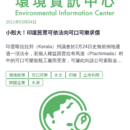
2011年03月04日
小剋大！印度民眾可依法向可口可樂求償
印度喀拉拉邦（Kerala）州議會於2月24日史無前例地通
過一項法令，若個人權益因普拉奇馬達（Plachimada）村
中的可口可樂裝瓶工廠而受害，可據此向該公司索取金錢
補償，彌補生態破壞、水污染與水源匱乏之損失。此項立
環境政策
可口可樂
水文
印度
土地利用
法設置一個三人仲裁庭，主席為區域級法官，有權在對普
拉奇馬達可口可樂工廠的求償個案中做出裁決。仲裁庭已
跨國企業
水源
獲合法授權可傳喚個人、索取文件，尋找及詰問證人，此
法案並擁有法律約束效力，可要求可口可樂公司遵循仲裁
庭指示。根據這項法案，仲裁庭應採用永續發展原則、預
警原則與「污染者付費」原則。一旦判定賠償，該公司應
負擔仲裁庭全數費用。若不服仲裁庭判決，可向高等法院
提出上訴。這次立法乃緣自政府高階委員會（High Power