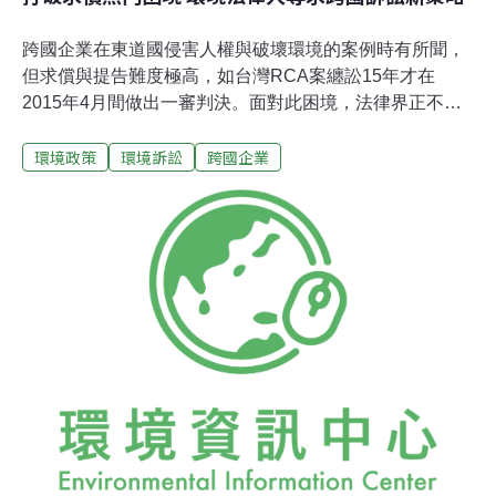
跨國企業在東道國侵害人權與破壞環境的案例時有所聞，
但求償與提告難度極高，如台灣RCA案纏訟15年才在
2015年4月間做出一審判決。面對此困境，法律界正不斷
尋求突破的方法，「需要有新的發想，也許會從意想不到
環境政策
環境訴訟
跨國企業
的地方勝訴，並引起瀑布效應，讓判例在國際間互相引
用。」台大法律學院教授張文貞如此期待。環境法律人協
會18日晚間舉辦座談會，在奧地利維也納大學攻讀人權碩
士的王欣于，於會中分享他在歐洲人權機構
ECCHR（European Center for Constitutional and Human
Rights）的實習經驗。ECCHR設於德國柏林，致力於跨
國訴訟，針對2013年孟加拉成衣工廠倒榻案，拜耳在印度
上市的農藥品涉及毒害人體與野生動物等案，均已提起訴
訟，其訴訟策略與相關國際人權法規分析經驗，值得借
鏡。王欣于分享t在跨國NGO的人權、環境訴訟見聞。攝
影：賴品瑀。在全球化的潮流下，跨國企業主導著