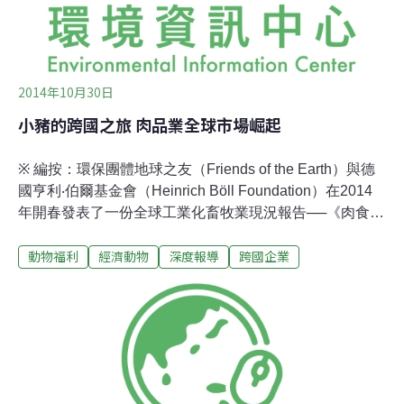
2014年10月30日
小豬的跨國之旅 肉品業全球市場崛起
※ 編按：環保團體地球之友（Friends of the Earth）與德
國亨利‧伯爾基金會（Heinrich Böll Foundation）在2014
年開春發表了一份全球工業化畜牧業現況報告──《肉食輿
圖》（MEAT ATLAS），以68頁的地圖集呈現畜牧業對全
動物福利
經濟動物
深度報導
跨國企業
球生態、社會的影響。為促進資訊普及與提升消費者意
識，編輯室與國立嘉義大學外國語言學系合作，完成此報
告的第一份中文版譯本，將在此陸續刊出，歡迎讀者多加
利用。小豬的跨國旅程 出生前即決定已開發國家的農夫數
量越來越少了，但他們養起越來越多的動物。除了提供給
當地市場，還提供至遠方的超市。同樣的改變，也發生在
開發中國家的肉品業。東南亞國家正在套用已開發國家數