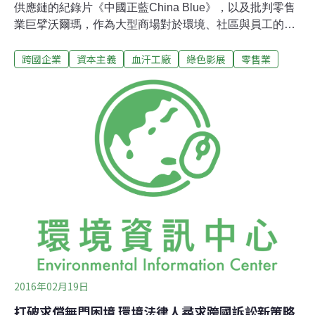
供應鏈的紀錄片《中國正藍China Blue》，以及批判零售
業巨擘沃爾瑪，作為大型商場對於環境、社區與員工的剝
削的紀錄片《沃爾瑪：低價的代價》，對於整體批判視角
跨國企業
資本主義
血汗工廠
綠色影展
零售業
將有個更加完整的輪廓。《中國正藍China Blue》是紀錄
片導演米查．普雷德（Micha X. Peled）於2006年所拍攝
完成的全球化三部曲之一，另外兩部分別為探討基因改造
的紀錄片《苦澀的種子Bitter Seeds》（2011），以及同
樣切入反沃爾瑪的紀錄片《我們不要大賣場 Store Wars:
When Wal-Mart Comes to Town》（2001）。《中國正藍
China Blue》片尾暗示到，由中國工人超時工作、勞動條
件極差的狀態下，所大量製造的牛仔褲，其中一部分將會
運輸到沃爾瑪商場。供應鏈上極差的勞動條件只是對於沃
爾瑪的批判之一。勞力剝削作為人權問題，最終
2016年02月19日
打破求償無門困境 環境法律人尋求跨國訴訟新策略