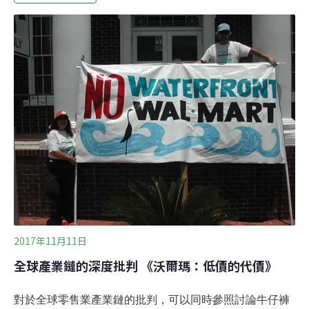
脫塑膠」數據，可口可樂（Coca-Cola）連續第二年高居
塑膠垃圾來源首位，其塑膠包裝商品造成的垃圾量比排名
第2至4的企業加總起來還多。「擺脫塑膠」在報告中指
出，許多跨國企業承諾將讓自家產品更具永續性，在很多
方面卻仍擁護過時的「用過即丟」消費文化和商業模式，
因此造成垃圾氾濫。此外，儘管海洋塑膠垃圾的主要來源
是中國、印尼、菲律賓、越南和斯里蘭卡，亞洲垃圾危機
的罪魁禍首終究是總部位於歐洲和美國的跨國集團。
2017年11月11日
全球產業鏈的深度批判 《沃爾瑪：低價的代價》
對於全球零售業產業鏈的批判，可以同時參照討論牛仔褲