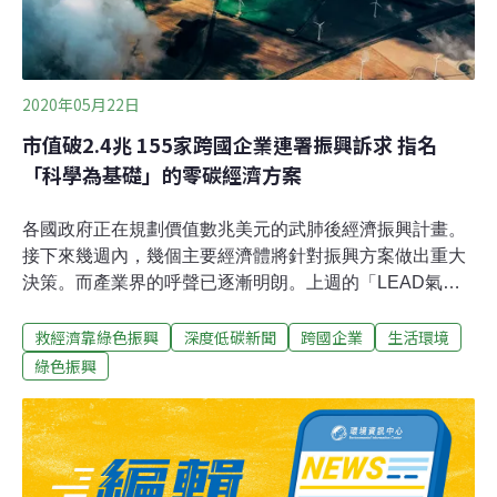
2020年05月22日
市值破2.4兆 155家跨國企業連署振興訴求 指名
「科學為基礎」的零碳經濟方案
各國政府正在規劃價值數兆美元的武肺後經濟振興計畫。
接下來幾週內，幾個主要經濟體將針對振興方案做出重大
決策。而產業界的呼聲已逐漸明朗。上週的「LEAD氣候
2020」虛擬倡議活動，「環境責任經濟聯盟」
救經濟靠綠色振興
深度低碳新聞
跨國企業
生活環境
（CERES）聯合250多位商業領袖和投資者向美國國會呼
籲，應為武漢肺炎後更具韌性、永續的經濟發展打下基
綠色振興
礎。緊接著在20日，產業界持續響應訴求。155個跨國公
司，總市值超過2.4兆美元，員工總數超過500萬人，響應
來自220個國家和地區政府組成的「Under2」聯盟的號
召，發表聯合聲明，呼籲全球各國政府以最新的氣候科學
證據來規劃疫情後振興方案。簽署這份聲明的公司包括