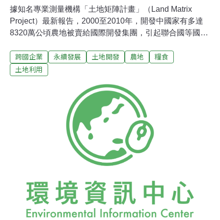
據知名專業測量機構「土地矩陣計畫」（Land Matrix
Project）最新報告，2000至2010年，開發中國家有多達
8320萬公頃農地被賣給國際開發集團，引起聯合國等國際
組織關注。報告指出，非洲是國際集團主要目標，主因是
跨國企業
永續發展
土地開發
農地
糧食
農業商品期貨價格上漲，取得農地可確保糧食供應，或購
買國家缺乏天然資源；亞洲和拉丁美洲的農地也在購買範
土地利用
圍內，目的包括開發農業、礦業、栽種樹木、觀光旅遊
等。國際組織的擔憂是大多數被收購的土地都集中在剛果
民主共和國、衣索比亞、蘇丹等缺乏溶入全球經濟，且當
地居民面臨嚴重饑饉問題的非洲貧窮國家。其他如印尼、
菲律賓、寮國等國，也是外國買家的青睞之地。據巴西
「檢視雜誌」（Exame）報導，巴西在過去12年已售出逾
380萬公頃土地給國際投資人，但國家律政司在2010年提
出有關法令的釋義，限制外國投資人和企業購買巴西土地
後，外企在巴西的購地行動明顯受到約束。土地矩陣計畫
的報告指出，大