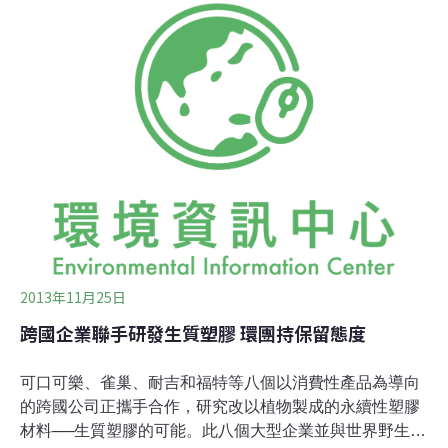
永旺表示，養殖魚的生產量，因新興國家消費量增加與消
費者重視健康等背景，在世界漁貨的供給量比重越來越
高，11年來已經倍增到4165萬噸。在這樣產銷供應裡，因
養殖用幼魚需求造成的天然魚濫捕，養殖業廢水與廢棄物
所帶來的海洋污染等問題日益嚴重，因此養殖魚如何以永
續方式生產，規劃其認證制度便成為要緊的議題；另外，
在天然魚方面，永旺也開發了經過MSC認
2013年11月25日
跨國企業聯手研發生質塑膠 環團持保留態度
可口可樂、雀巢、耐吉和福特等八個以消費性產品為導向
的跨國公司正攜手合作，研究改以植物製成的永續性塑膠
材料──生質塑膠的可能。此八個大型企業並與世界野生動