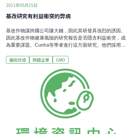
2011年05月15日
基改研究有利益衝突的弊病
基改作物讓跨國公司賺大錢，因此其研發具強烈的誘因。
因此基改作物健康風險的研究報告是否隱含利益衝突，成
為重要課題。Cunha等學者進行這方面研究。他們採用客
觀的標準逢機選出關於基改產品的健康風險或營養價值的
基因改造
跨國企業
GMO
研究共94篇期刊論文進行分析，發現在「作者在服務單位
或者研究經費上有所利益衝突」與「健康風險或營養價值
研究結果認為基改食品具正面」兩者間有顯著關係。作者
認為存在這樣的關係有若干原因，包括1.出錢的企業限制
論文發表、2.研究合約限制發表、3.企業選擇較「和善」
的研究者、4.研究者較在意企業或老闆。作者認為1.科學
期刊論文應公佈作者在財務或者職業上的關聯；2.政府官
員在進行決定參考研究報告時應注意利益衝突的存在與
否。※ 訊息來源