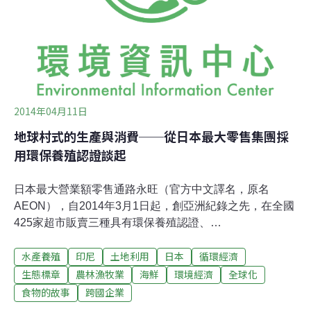
十年前的模式。在1960年代的歐洲及美國的牧場飼養中、
小群動物，牠們在農場或是送至附近的屠宰場宰殺，肉品
及香腸都在同一個地區製造。但現在這種模式已經不存在
了。歐洲及美國──20世紀最大
2014年04月11日
地球村式的生產與消費──從日本最大零售集團採
用環保養殖認證談起
日本最大營業額零售通路永旺（官方中文譯名，原名
AEON），自2014年3月1日起，創亞洲紀錄之先，在全國
425家超市販賣三種具有環保養殖認證、
ASC（Aquaculture Stewardship Council／水産物養殖管
水產養殖
印尼
土地利用
日本
循環經濟
理協會）認證的魚類產品，這是繼2014年2月遵循海洋管
理委員會（Marine Stewardship Council，MSC）認證的
生態標章
農林漁牧業
海鮮
環境經濟
全球化
「水產採購方針」之後，為防止自然資源枯竭，與維護生
食物的故事
跨國企業
物多樣性，對於漁產資源的永續經營所採取的積極措施。