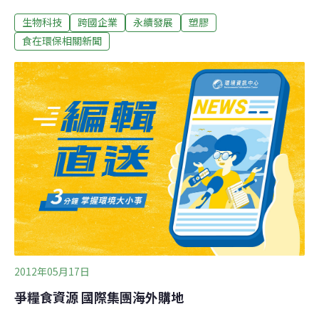
物基金會（WWF）於20日宣布組成「生物塑料原料聯
生物科技
跨國企業
永續發展
塑膠
盟」（Bioplastic Feedstock Alliance，BFA）。BFA的代
表認為，WWF將為生質塑膠和生質燃料帶來科學觀點。
食在環保相關新聞
「回顧生質能源的發展歷程，就能預見生質塑膠工業可能
出現的問題。許多企業正在思考如何從頭開始預防不良的
後果。和WWF合作能讓決策有科學的依據，有助避免對環
境和社會產生負面效應，讓企業在糧食安全、土地利用議
題和化學物質的廣泛使用上獲得指引。」WWF包材科學計
劃經理Erin Simon說。「企業知道自己必須為未來做好準
備，因為資源總有一天會用完。不過用石化材料生產塑膠
袋便宜效率高，生質材料在這一點上沒有優勢。」Simon
說，「今日用的生質材料不外是甘蔗和玉米等，但
2012年05月17日
爭糧食資源 國際集團海外購地