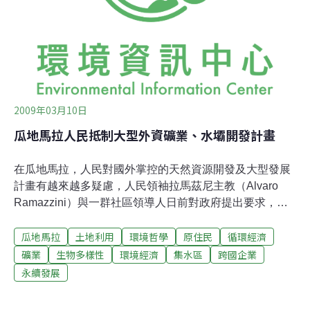
Committee）於2010年3月22日作成的報告與建議，報告
認為，可口可樂是在印度南部喀拉拉邦普拉奇馬達造成汙
染與水源枯竭的禍首。高階委員會援引污染者付費原則，
建議印
2009年03月10日
瓜地馬拉人民抵制大型外資礦業、水壩開發計畫
在瓜地馬拉，人民對國外掌控的天然資源開發及大型發展
計畫有越來越多疑慮，人民領袖拉馬茲尼主教（Alvaro
Ramazzini）與一群社區領導人日前對政府提出要求，希
望在兩年內暫停發放採礦許可。拉馬茲尼和許多地方及國
瓜地馬拉
土地利用
環境哲學
原住民
循環經濟
際組織領袖認為，目前的礦業法並沒有適當的徵詢當地居
民意見，未符合國際勞工組織公約第169號協定
礦業
生物多樣性
環境經濟
集水區
跨國企業
（International Labour Organization's Convention 169）
永續發展
中提到的，必須保證原住民對其傳統領域有掌控其發展形
式的權力。根據瓜地馬拉能源和礦業部表示，截至2006年