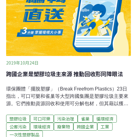
Adobe、Burberry、Carlsberg Group、可口可樂歐洲合作
夥伴、高露潔－棕欖、伊萊克斯、H＆M、HP、瑪氏、雀
巢、Salesforce、聯合利華等知名企業，也都是「科學基
礎減量目標倡議」（Science Based
2019年10月24日
跨國企業是塑膠垃圾主來源 推動回收形同障眼法
環保團體「擺脫塑膠」（Break Freefrom Plastics）23日
指出，可口可樂和雀巢等大型跨國集團是塑膠垃圾主要來
源。它們推動資源回收和使用可分解包材，但其藉以獲取
暴利的「用過即丟」大量消費文化才是真正環境殺手。
塑膠垃圾
可口可樂
污染治理
雀巢
循環經濟
「擺脫塑膠」約一個月前在51個國家展開「世界環境清潔
日」（World Cleanup Day）協同行動，志工們共收集近
公害污染
環境經濟
廢棄物
跨國企業
工業
50萬件塑膠垃圾，其中約43%的商標清晰可辨。根據「擺
一次性塑膠製品