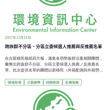
公園生態廊道）等。而水資源持續惡化，蘇花高、八輕、
台塑鋼鐵廠等威脅台灣永續的案子不曾消失，CO2溫室氣
體失控將導致台灣成為流氓國家的危機－－占全球0.36%
人口的台灣，卻排放全球1.12%的CO
2007年12月14日
跨族群不分區、分區立委候選人推薦與反推薦名單
在台新移民報紙四方報，邀集各弱勢族群法案相關團體，
彙整出跨族群不分區、分區立委候選人推薦／反推薦名
單。此次提供名單的團體以新移民（外籍配偶與外籍勞
工）、漢生病友、同志社群三者為主，分別包括：和「移
環境政策
立委選舉
弱勢族群
永續發展
民法」「國籍法」習習相關的南洋台灣姊妹會；極需「家
事服務法」改善外勞處境的台灣國際勞工協會；衷心期待
「漢生病病人人權保障及補償條例」完整通過的樂生保留
自救會／IDEA Taiwan協會、青年樂生聯盟；盼望「同性
婚姻法」再提案、實現的同志家庭權益促進會，及其他相