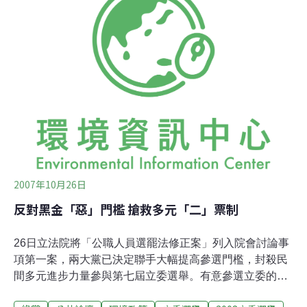
幾個月，但過程相當低調，他們認為團體與內部成員之間
的溝通比媒體上的一日新聞更重要，這就是與傳統舊政治
相當不同的全新政治風格。其實歐洲綠黨發展的脈絡下，
綠色的環保力量與紅色的勞工力量，兩者的結合並不令人
意外，在台灣的歷史上，解嚴前後環保與勞工運動也經常
相互支援。雙方強調，這並不是短暫的選舉聯盟，而是要
開啟台灣進步社運力量的重新集結。在雙方合作之後，綠
黨也調整了不分區名單，納入耕耘基層十幾年的工運組織
者王芳萍，她長期推動弱勢尊嚴與勞動權益，此次將代表
弱勢
2007年10月26日
反對黑金「惡」門檻 搶救多元「二」票制
26日立法院將「公職人員選罷法修正案」列入院會討論事
項第一案，兩大黨已決定聯手大幅提高參選門檻，封殺民
間多元進步力量參與第七屆立委選舉。有意參選立委的綠
黨與第三社會黨，聯合全國教師會、中華電信工會、人民