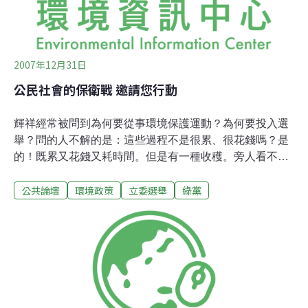
2007年12月31日
公民社會的保衛戰 邀請您行動
輝祥經常被問到為何要從事環境保護運動？為何要投入選
舉？問的人不解的是：這些過程不是很累、很花錢嗎？是
的！既累又花錢又耗時間。但是有一種收穫。旁人看不到
這種收穫，因為它是一種心理的回甘。當1994年要在屏東
公共論壇
環境政策
立委選舉
綠黨
蓋瑪家水庫時，我們不到十個人開始讀相關水庫與地質的
資料，發現對生態、水資源、原住民、霸址等不利時，開
啟了環境保護的歷程。如今，證實當年的堅持最有益於友
善環境與生態。那一種因為我們努力，阻止不正義的事。
就是我心裡的回甘！而貪得無饜的既得利益者物換星移，
變成高屏大湖賣砂案、山區開發森林伐木水土流失案、潮
州人工湖破壞國土又低效益、屏南義聯鋼鐵廠（全國最大
戴奧辛污染）、台26線旭海安朔段貫通案（腰斬墾丁國家