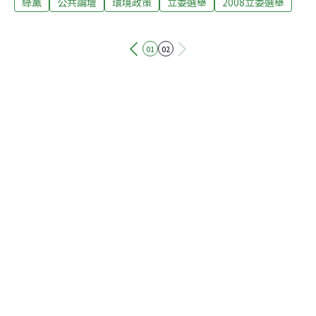
綠黨
公共論壇
環境政策
立委選舉
2008立委選舉
火大聯盟、工人民主協會、立委選舉推薦連線、公民前
線、促進台灣和平基金會、民間司法改革基金會、台灣人
權促進會、台灣環保聯盟、台灣環境行動網協會、綠色公
01
02
民行動聯盟、綠色陣線協會、台灣動物社會研究會等民間
團體，上午在立法院大門口，共同抗議選罷法修正案中，
對於小黨參選門檻的不合理限制，下午至中選會抗議候選
人保證金的提高。對於小黨參與政黨票(第二票全國不分
區)的門檻，朝野協商版本之朝野共識己定為至少10名區域
候選人(選罷法朝野協商版24條)，傳聞還可能提高到20
位；中選會也計畫於下午將參選立法委員的保證金從20萬
提高為50萬，不分區的部分第一名保證金為300萬、第二
名之後為30萬。綠黨秘書長潘翰聲強力