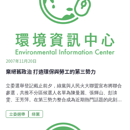
關團體。各團體所提供的人選須受一共同約束，即不得違
反任一族群權益，以形成互保機制、利於各弱勢相關法案
的推動。由於此次推薦名單最大公推對象為綠黨與人民火
大聯盟，形同納入環保團體、勞工，甚至教師等不同的群
眾基礎，對選民投票意向的影響力更為可觀，宣傳力道與
之倍增。這次被推薦的候選人，不乏曾經當選過的兩大黨
候選人；而綠黨與人民火大聯盟，據中國時報民調
2007年11月20日
棄絕舊政治 打造環保與勞工的第三勢力
立委選舉登記截止前夕，綠黨與人民火大聯盟宣布將聯合
參選，共推不分區候選人名單為陳曼麗、張輝山、彭渰
雯、王芳萍。在第三勢力整合成為近期熱門話題的此刻，
聯合競選聲明指出，底層人民不只厭倦了所謂「藍綠對
立委選舉
綠黨
抗」，也搞不懂「第三」有什麼好爭的，社會進步力量參
與立委選舉，是要在不合理選舉制度的舊泥巴裡面，玩出
全新的價值與意義。環保及工運團體談聯合參選進行了好