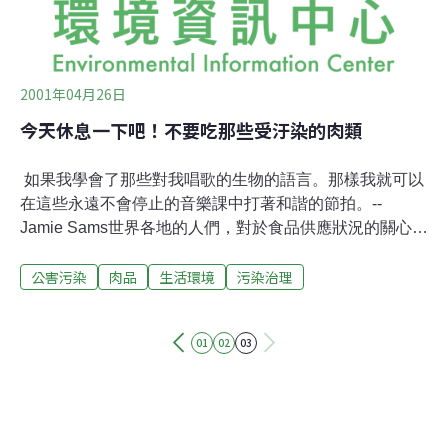
2001年04月26日
今天休息一下吧！不要吃那些受汙染的肉類
如果我學會了那些對我唱歌的生物的語言。那樣我就可以
在這些永遠不會停止的音樂課中打著和諧的節拍。--
Jamie Sams世界各地的人們，對於食品供應狀況的關心度
逐漸增加。越來越多受污染的肉品導致每年數百萬計的病
公害污染
肉品
生活環境
污染治理
例，估計在美國就有7千到8千個案例是因食用受污染肉品
而死亡。自從美國農業部允許屠宰場及肉品包裝工廠自己
做基本管理工作，類似的情況就更糟糕。以前會有8千7百
01
02
03
位農業部的肉品稽查員，到生產線上實際檢驗畜體。但是
現在，當數百萬磅夾雜著排泄物、嘔吐物、細菌及金屬瓷
片的肉品，被包裝並運送至超市時，他們只需檢閱該公司
的文件及測試結果。肉和家禽的實體檢驗一直不能很有效
地被執行。相對於美國境內成千上萬的包裝廠，稽查員的