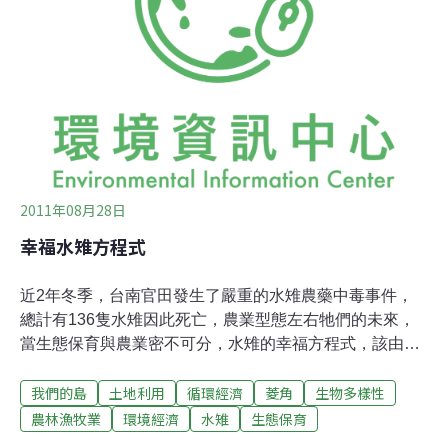
訪湖，水泥化堤防「再自然化工程」及流域下水道的建設
皆有進展，其生態系己漸漸復原。雖然湖沼優養化的指
標，即藻華現象，發生次數已經減少，但卻產生了新的問
題，其中之一就是菱角大量繁殖。長野縣水產試驗場諏訪
分部（位於下諏訪町）在7月進行的調查顯示，菱角群落
的總面積為172公頃，佔整個諏訪湖面的13%，和去年相
比增加了2%。最大的群落位於諏訪市和下諏訪町
2011年08月28日
幸福水雉方程式
近2年冬季，台南官田發生了嚴重的水雉農藥中毒事件，
總計有136隻水雉因此死亡，農業型態左右牠們的未來，
當生態保育與農業密不可分，水雉的幸福方程式，該由哪
些元素共組？細心的蹲下，把蛋弄到肚子下方，水雉爸爸
我們的島
土地利用
循環經濟
菱角
生物多樣性
溫柔守護著即將誕生的寶寶，牠們的社會，是特殊的一妻
多夫制，養兒育女的責任由爸爸扛起，有人叫牠們「疼某
農林漁牧業
環境經濟
水雉
生態保育
鳥」。水雉是珍貴稀有的二級保育鳥類，牠們喜歡棲息在