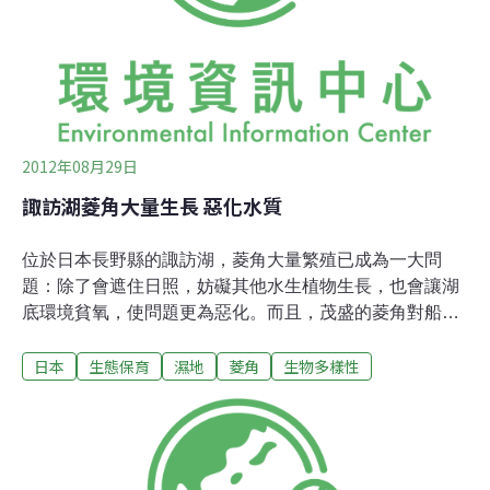
一到晚上，差別很大。慣性農田偶而傳來幾聲孤鳴，大都
十分沉寂，讓人不免想到瑞秋卡森的《寂靜的春天》；而
只要有塊田不噴灑農藥，生物就會聚集，顯得生意盎然熱
鬧非凡。來到綠保契作田，雖然不如預期的喧鬧，仍碰見
許多
2012年08月29日
諏訪湖菱角大量生長 惡化水質
位於日本長野縣的諏訪湖，菱角大量繁殖已成為一大問
題：除了會遮住日照，妨礙其他水生植物生長，也會讓湖
底環境貧氧，使問題更為惡化。而且，茂盛的菱角對船舶
交通往來是一大障礙，對從事漁業的人也造成很大的困
日本
生態保育
濕地
菱角
生物多樣性
擾。但是，只要把菱角都清除掉就沒事了嗎？目前菱角的
大量生長衍生出許多問題，如生態系的平衡觀光和漁業資
源等等，相關單位正煩惱於該如何應對這樣的情況。菱角
是屬於菱科（Trapaceae）的一年生浮葉植物，根從湖底
長出來，具有細長的莖，葉則成放射狀浮於水面上。在諏