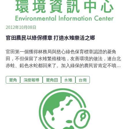
2012年10月08日
官田農民以綠保標章 打造水雉樂活之鄉
官田第一個獲得林務局與慈心綠色保育標章認證的菱角
田，不但保留了水雉繁殖棲地，友善環境的做法，連台北
赤蛙、鉛色水蛇都回來了。加入綠保的農民皆肯定不噴灑
農藥、讓農業永續的做法，他們希望更多人加入綠保的行
菱角
深度報導
菱角田
水雉
台南
列，在國母山腳下種植的農友許萬芳說，只要知道自己不
孤單，這條路就可以走下去！夜訪菱角田要知道這裡生物
種類有多豐富，非得晚上一探農田不可。上週五（5
日），在初秋有點涼意的夜晚，由林務局主辦的媒體參訪
團，一行20多人隨著嚮導林青峰從葫蘆埤公園旁的產業道
路，沿著農田漫步，讓感官吸收來自農田的訊息。沿路大
多為慣行農田，偶有蟲叫聲外，顯得十分安靜。具有多年
嚮導經驗的林青峰說，慣行農田和無毒耕作環境的農田，