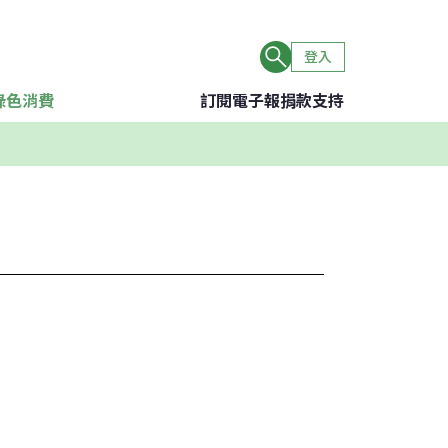
登入
綠色消費
訂閱電子報
捐款支持