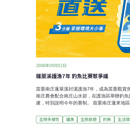
2008年09月02日
蓬萊溪護漁7年 釣魚比賽惹爭議
苗栗南庄蓬萊溪封溪護漁7年，成為苗栗觀賞
南庄農會配合南庄山水節，在護漁區舉辦釣魚
慮，特別說明今年的賽制。 苗栗南庄蓬來地
忘返，而進行封溪護漁7年，吸引大批遊客觀
是南庄旅遊的重要景點。南庄農會表示，護漁
生物多樣性
護漁
生態旅遊
釣魚
生活環
之有年，只要是在不影響生態的條件下，適度