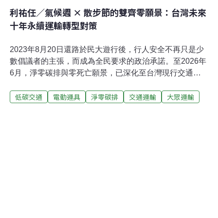
利祐任／氣候週 × 散步節的雙齊零願景：台灣未來
十年永續運輸轉型對策
2023年8月20日還路於民大遊行後，行人安全不再只是少
數倡議者的主張，而成為全民要求的政治承諾。至2026年
6月，淨零碳排與零死亡願景，已深化至台灣現行交通轉
型的政策推行結構裡。這也代表著，台灣永續運輸轉型已
低碳交通
電動運具
淨零碳排
交通運輸
大眾運輸
經開始進入深水區，政策的溝通與檢視將在量化目標與質
化目標上變得更為確切。 因此，「台灣氣候行動網絡」與
「還路於民」將在一系列的活動盤點台灣交通政策未來轉
型的方向，同時也發布街道願景報告書，檢視台灣當前面
臨的永續運輸轉型挑戰。聯合國永續運輸十年 台灣運輸政
策需對齊的重點領域2026～2035年，是聯合國永續運輸十
年，其核心願景在於：利用運輸作為推動經濟增長、改善
社會公平及應對氣候變遷的關鍵驅動力。目標是建立一個
安全、可負擔、無障礙且低碳的全球運輸系統。