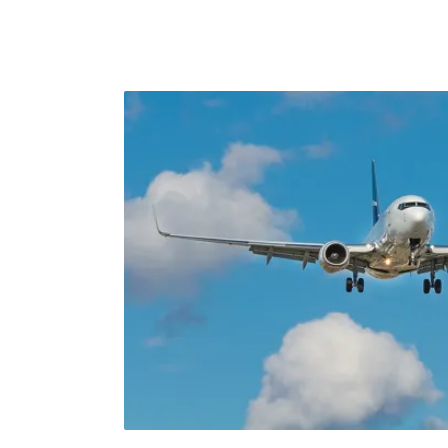
歐美、日韓、東南亞等百位專家學者，共同探
及大氣監測等議題。環境部長彭啓明昨日受訪
航空暨太空總署（NASA）的飛機探測，發現