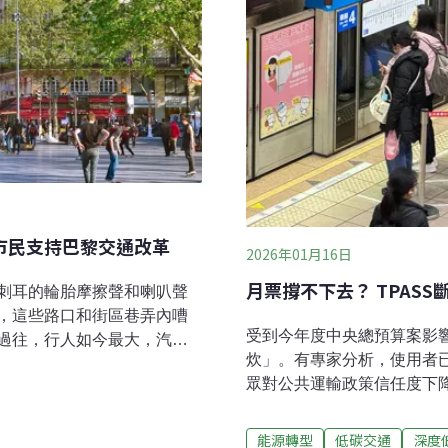
市民支持巴黎交通改革
2026年01月16日
月票撐不下去？ TPAS
刺耳的輪胎摩擦聲和喇叭聲
，這些路口和街區巷弄內嘈
受到今年度中央總預算案影響
過往，行人如今最大，汽車
炊」。有專家分析，使用者已
座「光之城」的旅客，或許
眾對公共運輸政策信任度下
一變「人本城市」過往的巴
點整體低碳交通轉型的需求
廣場前幾乎沒有樹木，只有
後一哩路」（Last Mile
在巴黎右岸河畔，則是市中
能源轉型
低碳交通
深度