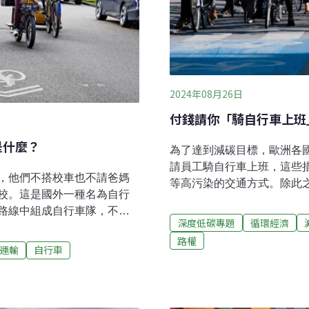
2024年08月26日
付錢請你「騎自行車上班
是什麼？
為了達到減碳目標，歐洲各
請員工騎自行車上班，這些
，他們不搭校車也不請爸媽
等高污染的交通方式。除此
校。這是國外一種名為自行
完善路網、友善自行車的道
路線中組成自行車隊，不僅
勤。世界的「自行車天堂」
深度低碳專題
循環經濟
為生活的一部分。每到週
之一，根據德國保險公司Luk
路權
級的西斯（Seth
運輸
自行車
前十大自行車友善城市中，
上學要用的文具、午餐、點心照
在滿分100分的評比中獲得了
，西斯不是去搭校車或讓爸
利時安特衛普。根據Luko
超過40人的「單車巴士」
除了氣候條件讓「可騎乘日