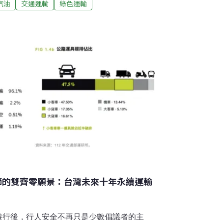
汽油
交通運輸
綠色運輸
泰國則透過補貼措施，鼓勵民眾使用E20等汽
GF）與國際氣候發展智庫本月7日舉辦「酒精
源韌性國際論壇」，邀請國際專家來台，與政
討重新推動酒精汽油的可能性。酒精汽油重回
能源自主摻配生質酒精的酒精汽油，被視為運
準檢驗局上月9日修訂兩項國家標準：
油）正式新增「E10酒精汽油」品項，以及C
步節的雙齊零願景：台灣未來十年永續運輸
民大遊行後，行人安全不再只是少數倡議者的主