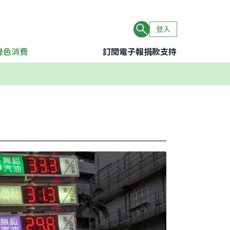
登入
綠色消費
訂閱電子報
捐款支持