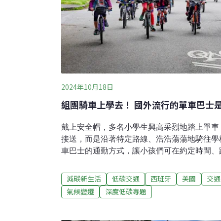
2024年10月18日
組團騎車上學去！ 國外流行的單車巴士
戴上安全帽，多名小學生興高采烈地踏上單車
接送，而是沿著特定路線、浩浩蕩蕩地騎往學
車巴士的通勤方式，讓小孩們可在約定時間、
能在上學路上享受騎車樂趣，也讓永續交通成
五，就讀美國奧克拉荷馬州威爾羅傑斯小學四年
減碳新生活
低碳交通
西班牙
美國
交通
Magnusson）就會特別勤快，一大早就把
氣候變遷
深度低碳專題
著清單一樣樣準備好。背上書包、綁好鞋帶後
媽開車送上學，而是興沖沖的躍上單車，加入