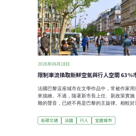
2026年06月18日
限制車流換取新鮮空氣與行人空間 63%
法國巴黎這座城市在文學作品中，常被作家用
來描繪。不過，隨著新市長上任、新政策實施
雜的聲音，已經不再是巴黎的主旋律。相較於
在巴黎則退居次要地位。若為多年後再拜訪這
會感到十分驚艷。老巴黎走向綠色轉型，搖身
低碳交通
法國
行人
宜居城市
黎，是個充滿汽車的城市。幾十年前的巴士底
汽車不斷呼嘯而過圓環，對行人十分不友善。