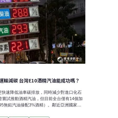
輸減碳 台灣E10酒精汽油能成功嗎？
更快速降低油車碳排放，同時減少對進口化石
曾嘗試推動酒精汽油，但目前全台僅有14個加
即95無鉛汽油摻配3%酒精）。鄰近亞洲國家則
0（即汽油摻配10%酒精）強制政策，並規劃提
E3推進至E20強制摻配；越南在今年石油危機