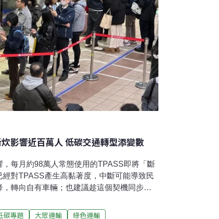
S斷炊影響近百萬人 低碳交通轉型添變數
，每月約98萬人常態使用的TPASS即將「斷
經對TPASS產生高黏著度，中斷可能導致民
降，轉向自有車輛；也建議趁這個契機同步盤
，例如優先完善人行道、自行車道，滿足「最
）。近百萬人常態使用TPASS 帶動公共運輸用量提
低碳專題
大眾運輸
綠色運輸