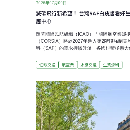
2026年07月09日
減碳飛行新希望！ 台灣SAF白皮書看好
應中心
隨著國際民航組織（ICAO）「國際航空業碳
（CORSIA）將於2027年進入第2階段強
料（SAF）的需求持續升溫，各國也積極擴
院近日發布《2026-2035 台灣永續航空燃
書》，分析台灣發展SAF產業的困境與機會，
低碳交通
航空業
永續交通
生質燃料
徑，盼結合國際供應鏈與本土製造能量，提升
機。破解原料瓶頸，ATJ成台灣SAF布局關
HEFA（廢油脂轉製）、ATJ（酒精轉航油）
技術路徑的系統性評估，並擘劃未來十年的政
灣而言，SAF技術的評估核心，不僅在於「
行」，而在於其是否能在本地資源結構與制度
理且可隨時間修正的實際發展路徑。計畫主持