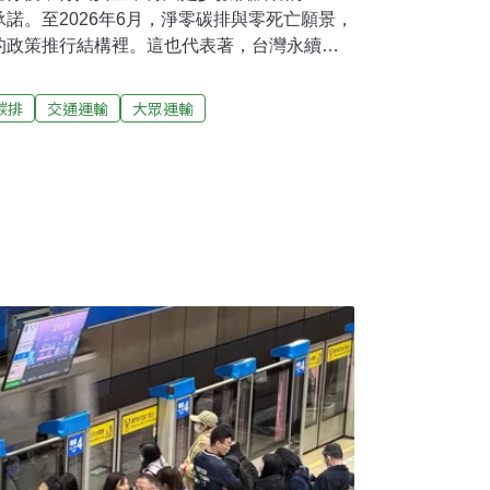
諾。至2026年6月，淨零碳排與零死亡願景，
的政策推行結構裡。這也代表著，台灣永續運
，政策的溝通與檢視將在量化目標與質化目標
碳排
交通運輸
大眾運輸
未來轉型的方向，同時也發布街道願景報告
續運輸轉型挑戰。聯合國永續運輸十年 台灣運
26～2035年，是聯合國永續運輸十年，其核心
動經濟增長、改善社會公平及應對氣候變遷的
個安全、可負擔、無障礙且低碳的全球運輸系