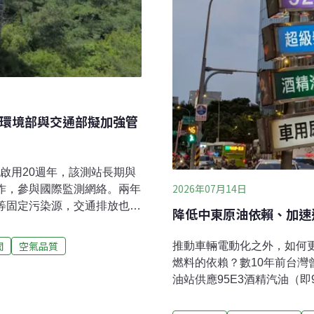
 環境部與交通部擬加強管
站啟用20週年，該測站長期與
2026年07月14日
合作，參與國際監測網絡。兩年
廠等固定污染源，交通排放也占
降低中東原油依賴、加速運
國際大氣科學平台「七海計畫
交通部合作研擬道路設計、低污
聞
空氣品質
推動車輛電動化之外，如何
入城市治理，參考推動國外
燃料的依賴？數10年前台灣
空污成因複雜 「交通源」更
油站供應95E3酒精汽油（
科學合作平台，環境部14及
積極推展，菲律賓已實施E1
氣背景站20週年慶」，邀集來自
升至E15；印度僅花8年便從