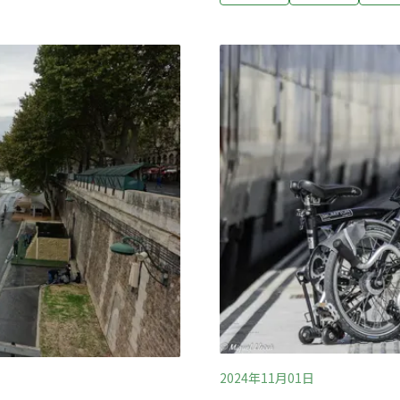
升行政院通勤月票TPASS自
，不只空氣品質差，若是站在
算計畫已在2025年底到期
時感受到汽車通過的噪音和
行計畫」，2026至2029年
了汽車使用的空間，以寬廣
元。不過立法院在野黨憑藉
社》（Bloomberg）報
中央政府總預算案，相關經費
00平方公尺的行人與自行車空
TPASS推出至今已有20個
萬人次加值購買，使用
2024年11月01日