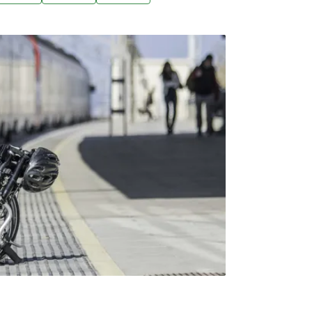
2023年7月上路，深受通勤族青睞，但相關預
，交通部提出新一期「TPASS行政院通勤月票執
編列363.8億元，其中包含今（2026）年度75億
人數優勢杯葛審查，到目前未開始審議今年度
無法動支，TPASS可能面臨「斷炊」窘境。
縣市參與、推出29種定期票方案，累計約有1913