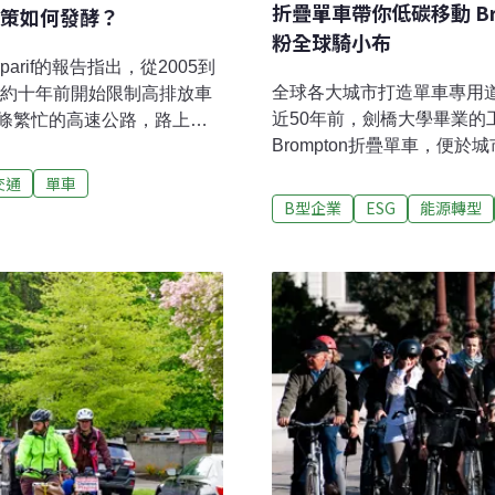
折疊單車帶你低碳移動 B
策如何發酵？
粉全球騎小布
rif的報告指出，從2005到
全球各大城市打造單車專用
%，約十年前開始限制高排放車
近50年前，劍橋大學畢業的工程師
條繁忙的高速公路，路上總
Brompton折疊單車，便
這條路改成行人友善的步
稱為小布！2023年更成為
嬉戲，大人可以在露天咖啡
交通
單車
續的城市低碳移動自由！Bro
巴黎騎單車的感覺真是太棒
B型企業
ESG
能源轉型
2023年營業額1.294 億
前搬到這座城市的巴黎經濟
長至1060萬英鎊（約新台幣
horne）感嘆的說。比起其他大
單車店通路。目前全球約有8
黎市長伊達爾戈（Anne
年產量約10萬輛，出口到4
單車」為目標，2014年上任後，
製造幾乎被亞洲國家所取代的當
萬個停車位，更增建了數百公
造商之一。Brompton標
後變成一