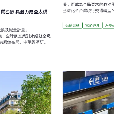
張，而成為全民要求的政治承
生質乙醇 具潛力成亞太供
已深化至台灣現行交通轉型
輸轉型已經開始進入深水區
上變得更為確切。 因此，「台灣氣候行動網絡」與「還路於民」將在一系
低碳交通
電動運具
淨零
列的活動盤點台灣交通政策
抵換及減量計畫」
書，檢視台灣當前面臨的永
制實施，全球航空業對永續航空燃
輸政策需對齊的重點領域20
大供應鏈布局。中華經濟研究
願景在於：利用運輸作為推
料產業推動策略與政策路徑白皮
關鍵驅動力。目標是建立一
並提出未來10年的政策路
統。
航空減碳競爭力與產業商
鍵白皮書針對台灣本土環境進行
、FT（費托合成）等不同SAF
策路徑圖。報告指出，對台
某一路徑是否技術、成本可
前提下，形成可擴張、可治
人、中經院能源與環境研究