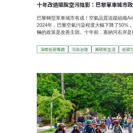
十年改造擺脫空污陰影：巴黎單車城市政
巴黎轉型單車城市有成！空氣品質追蹤組織Airpa
2024年，巴黎空氣污染程度大幅下降了50
輛的政策是改善主因。十年前，塞納河右岸是
有滿滿的車輛，空氣污濁、令人窒息。如今，
道，可以散步、騎單車、溜滑板，兒童能自在
深度低碳專題
污染治理
減碳新生活
低碳
館悠閒的喝下午茶，生活品質大為提升。「在
了——基本上就像在哥本哈根一樣，」一年多
學院永續交通博士後研究員索恩（Vincent T
城市，巴黎轉型為單車城市的腳步格外飛快。巴
Hidalgo）以「2026年讓巴黎100%適合騎
不僅讓超過100條道路禁止汽車通行，廢除上
里的單車道。如今，在巴黎騎單車的人比