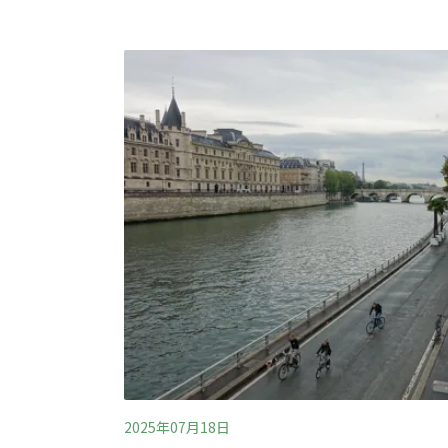
心主要的汽車幹道，每天曾有4.3萬輛車通過
周邊的羅浮宮、巴黎新橋等知名地標，也能不
震動。從車本走向人本，巴士底廣場大幅縮減
的人行道、自行車道、綠地取而代之。根據《彭博
導，巴士底廣場共計新種了50棵樹及新增70
間。現在，遊客
2025年07月18日