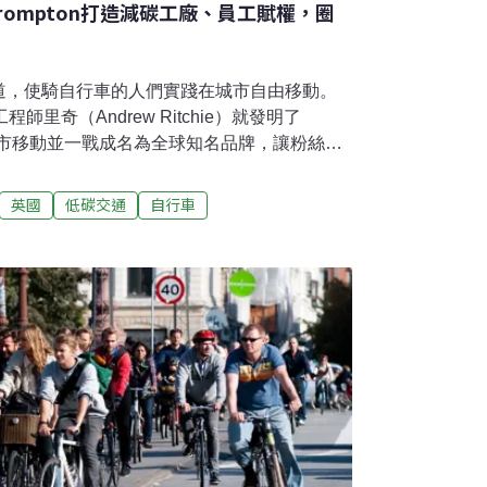
rompton打造減碳工廠、員工賦權，圈
道，使騎自行車的人們實踐在城市自由移動。
里奇（Andrew Ritchie）就發明了
於城市移動並一戰成名為全球知名品牌，讓粉絲暱
B型企業，與員工、客戶、供應商一起實踐更永
mpton連二十幾年有機成長每年約達20%，
英國
低碳交通
自行車
英鎊（約新台幣53億元），稅前利潤從730萬英鎊成
4.3億元）。全球擁有15個旗艦店，並有上千家
05名員工，每天平均手工生產約280輛單車，
6個國家，生產線都由AI技術監督。在全球單車
下，Brompton難能可貴的成為英國單車製
誌性的3折疊自行車優於競爭者，可在20秒內折疊