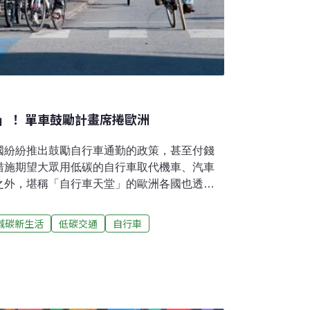
」！ 單車鼓勵計畫席捲歐洲
國紛紛推出鼓勵自行車通勤的政策，甚至付錢
措施期望大眾用低碳的自行車取代機車、汽車
之外，堪稱「自行車天堂」的歐洲各國也透過
路設計，進一步讓大眾願意選擇用自行車通
在歐洲歐洲是全世界單車友善環境最佳的地區
減碳新生活
低碳交通
自行車
o於2022年在全球90個城市進行的調查，全球
歐洲就占了九個，第一名是荷蘭的烏特勒支，
77.84的高分，緊接在後的是德國明斯特、比
分析，歐洲城市之所以能成為「自行車天堂」，
數」高於其他區域之外，完善且高品質的自行