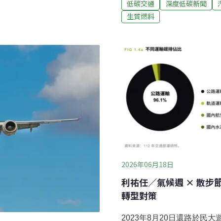
低碳交通
深度低碳新聞
討跨境空氣污染、氣候變遷
下提前實施E10強制政策；
生質燃料
指出，經過兩年前美國國家
油。全球綠色燃料中心（GC
台灣空污的原因很複
汽油助攻台灣低碳運輸與能
府機關和國營事業對談，探
政策討論：加速運輸減碳、
輸減碳途徑之一。經濟部標
CNS12614（車用無鉛汽
2026年06月18日
利祐任／氣候週 × 散
轉型對策
2023年8月20日還路於