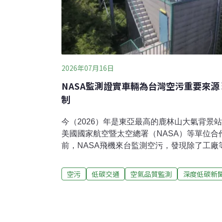
2026年07月16日
NASA監測證實車輛為台灣空污重要來源
制
今（2026）年是東亞最高的鹿林山大氣背景
美國國家航空暨太空總署（NASA）等單位
前，NASA飛機來台監測空污，發現除了工
很大部分。環境部長彭啓明昨（15）日出席
（7-SEAS）」研討會表示，環境部已經與
空污
低碳交通
空氣品質監測
深度低碳新
染運具轉換等措施，也呼籲地方政府將空污納
的低污染排放區，管制高污染車輛進入。台灣
須受重視「七海計畫」為亞太地區重要的大氣
15日舉辦「7-SEAS國際研討會暨鹿林山大